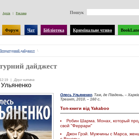
Пошук
Архів
|
Реклама
Форум
Чат
Бібліотека
Кримінальне чтиво
BookLan
Літературний дайджест
\
турний дайджест
12:19
|
Друг читача
 Ульяненко
Олесь Ульяненко
. Там, де Південь. – Харкі
Треант, 2010. – 160 с.
Топ-книги від Yakaboo
Робин Шарма. Монах, который про
свой "Феррари"
Джон Грэй. Мужчины с Марса, же
с Венеры