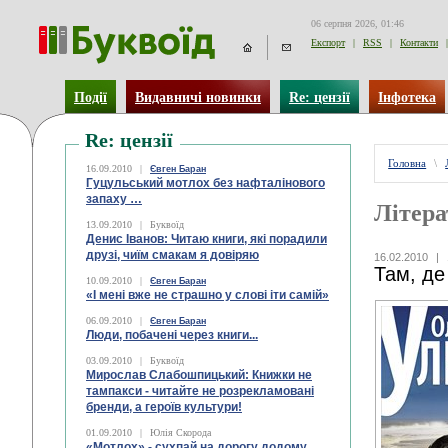
06 серпня 2026, 01:46
Експорт
|
RSS
|
Контакти
|
Події
Видавничі новинки
Re: цензії
Інфотека
Re: цензії
Головна
\
16.09.2010
|
Євген Баран
Гуцульський мотлох без нафталінового
запаху …
Літера
13.09.2010
|
Буквоїд
Денис Іванов: Читаю книги, які порадили
друзі, чиїм смакам я довіряю
16.02.2010
|
Там, де
10.09.2010
|
Євген Баран
«І мені вже не страшно у слові іти самій»
06.09.2010
|
Євген Баран
Люди, побачені через книги...
03.09.2010
|
Буквоїд
Мирослав Слабошпицький: Книжки не
тампакси - читайте не розрекламовані
бренди, а героїв культури!
01.09.2010
|
Юлія Скорода
«Мотлох» - сухпай на дорогу додому.