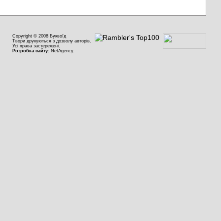
Copyright © 2008 Буквоїд
Твори друкуються з дозволу авторів.
Усі права застережені.
Розробка сайту:
NetAgency.