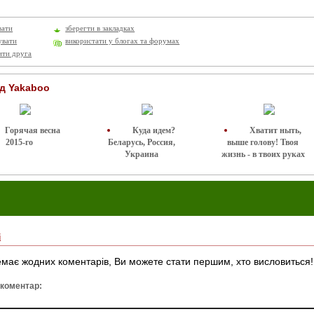
вати
зберегти в закладках
увати
використати у блогах та форумах
ити друга
ід Yakaboo
Горячая весна
Куда идем?
Хватит ныть,
2015-го
Беларусь, Россия,
выше голову! Твоя
Украина
жизнь - в твоих руках
і
має жодних коментарів, Ви можете стати першим, хто висловиться!
 коментар: