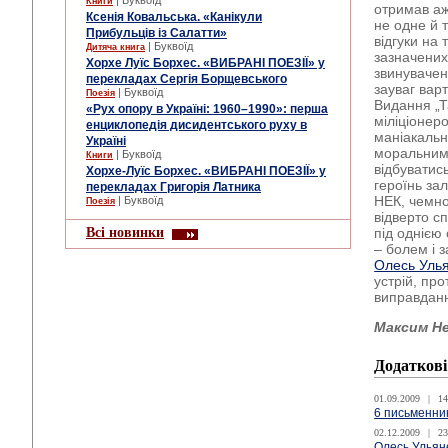
| Буквоїд
Книги
отримав аж
Ксенія Ковальська. «Канікули
не одне й 
Прибульців із Салатти»
відгуки на 
| Буквоїд
Дитяча книга
зазначених
Хорхе Луїс Борхес. «ВИБРАНІ ПОЕЗІЇ» у
звинувачен
перекладах Сергія Борщевського
зауваг вар
| Буквоїд
Поезія
Видання „Т
«Рух опору в Україні: 1960–1990»: перша
міліціонер
енциклопедія дисидентського руху в
маніакальн
Україні
моральними
| Буквоїд
Книги
відбуватись
Хорхе-Луїс Борхес. «ВИБРАНІ ПОЕЗІЇ» у
героїнь за
перекладах Григорія Латника
НЕК, чемно
| Буквоїд
Поезія
відверто с
Всі новинки
під однією
– болем і 
Олесь Уль
устрій, про
виправдан
Максим Н
Додаткові
01.09.2009
|
14
6 письменник
02.12.2009
|
23
Олесь Ульян