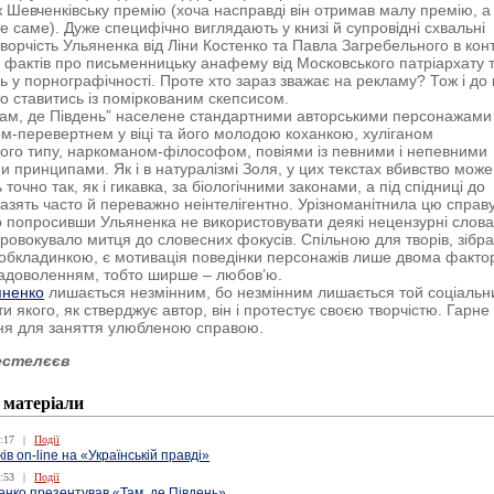
 Шевченківську премію (хоча насправді він отримав малу премію, а
те саме). Дуже специфічно виглядають у книзі й супровідні схвальні
творчість Ульяненка від Ліни Костенко та Павла Загребельного в конт
 фактів про письменницьку анафему від Московського патріархату 
ь у порнографічності. Проте хто зараз зважає на рекламу? Тож і до
то ставитись із поміркованим скепсисом.
ам, де Південь” населене стандартними авторськими персонажами
ом-перевертнем у віці та його молодою коханкою, хуліганом
ого типу, наркоманом-філософом, повіями із певними і непевними
 принципами. Як і в натуралізмі Золя, у цих текстах вбивство може
 точно так, як і гикавка, за біологічними законами, а під спідниці до
лазять часто й переважно неінтелігентно. Урізноманітнила цю справ
 попросивши Ульяненка не використовувати деякі нецензурні слова
провокувало митця до словесних фокусів. Спільною для творів, зібр
 обкладинкою, є мотивація поведінки персонажів лише двома факт
задоволенням, тобто ширше – любов’ю.
яненко
лишається незмінним, бо незмінним лишається той соціальн
ти якого, як стверджує автор, він і протестує своєю творчістю. Гарне
ня для заняття улюбленою справою.
естелєєв
 матеріали
:17
|
Події
ів on-line на «Українській правді»
:53
|
Події
енко презентував «Там, де Південь»