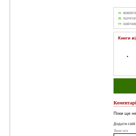
коменту
роздрук
повідом
Книги в
Коментар
Поки ще не
Додати свій
Ваше ім'я