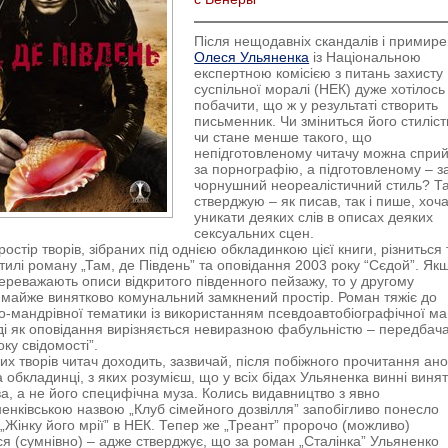
Після нещодавніх скандалів і примир
Олеся Ульяненка
із Національною
експертною комісією з питань захисту
суспільної моралі (НЕК) дуже хотілось
побачити, що ж у результаті створить
письменник. Чи зміниться його стиліст
чи стане менше такого, що
непідготовленому читачу можна спри
за порнографію, а підготовленому – з
чорнушний неореалістичний стиль? Так
стверджую – як писав, так і пише, хоча
уникати деяких слів в описах деяких
сексуальних сцен.
остір творів, зібраних під однією обкладинкою цієї книги, різниться 
 стилі роману „Там, де Південь” та оповідання 2003 року “Сєдой”. Як
реважають описи відкритого південного пейзажу, то у другому
майже винятково комунальний замкнений простір. Роман тяжіє до
о-мандрівної тематики із використанням псевдоавтобіографічної м
ді як оповідання вирізняється невиразною фабульністю – передбач
ку свідомості”.
их творів читач доходить, зазвичай, після побіжного прочитання ано
а обкладинці, з яких розумієш, що у всіх бідах Ульяненка винні виня
а, а не його специфічна муза. Колись видавництво з явно
енківською назвою „Клуб сімейного дозвілля” запобігливо понесло
„Жінку його мрії” в НЕК. Тепер же „Треант” пророчо (можливо)
я (сумнівно) – адже стверджує, що за роман „Сталінка” Ульяненко