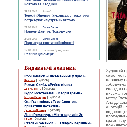
Ковтаю за 2 години
31.08.2010
|
Буквоїд
Терезія Яценюк: Українські літератори
потребують підтримки читача
27.08.2010
|
Євген Баран
Новели Дмитра Пожоджука
24.08.2010
|
Євген Баран
Партитура поетичної зрілості
17.08.2010
|
Василина Куюмурджи
Резигнація смерті
Видавничі новинки
Художній пр
само, як і
Ігор Павлюк. «Письменники у пресі»
першому пе
| Буквоїд
Критика
зображено 
Роман Скиба. «Рибне місце»
сповідальн
| Буквоїд
Дитяча книга
письма, то
Індро Монтанеллі. «Історія греків»
| Буквоїд
метод “пото
Історія/Культура
Оке Гольмберг. «Туре Свентон,
Але до сам
приватний детектив»
анотацій н
| Буквоїд
Детектив/Трілер
видавництв
Леся Романчук. «Місто карликів 2»
протиульян
| Буквоїд
Проза
крамольну 
Степан Семенюк. «…І гинули першими»
помиляєтьс