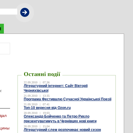
d
Останні події
22.09.2010
|
07:36
Літературний інтернет: Сайт Вікторії
Черняхівської
в:
21.09.2010
|
13:35
Програма Фестивалю Сучасної Української Поезії
21.09.2010
|
07:41
Топ-10 вересня від Ozon.ru
20.09.2010
|
19:03
дал
Олександр Бойченко та Петро Рихло
презентуватимуть в Чернівцях нові книги
20.09.2010
|
15:04
нщины
Літературний слем розпочинає новий сезон