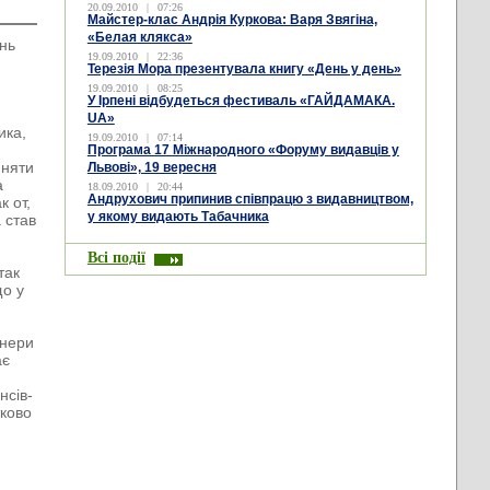
20.09.2010
|
07:26
Майстер-клас Андрія Куркова: Варя Звягіна,
«Белая клякса»
ень
19.09.2010
|
22:36
Терезія Мора презентувала книгу «День у день»
19.09.2010
|
08:25
У Ірпені відбудеться фестиваль «ГАЙДАМАКА.
UA»
ика,
19.09.2010
|
07:14
Програма 17 Міжнародного «Форуму видавців у
йняти
Львові», 19 вересня
а
18.09.2010
|
20:44
Андрухович припинив співпрацю з видавництвом,
 от,
у якому видають Табачника
 став
Всі події
так
що у
анери
ає
нсів-
тково