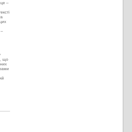
 це –
ексті
та
 цих
 –
у
, що
аних
орами
ий