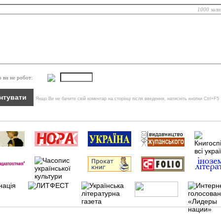
1000
зали
о ви не робот:
Якщо Ви не бачите свій коментар на сторінці після введення, натисніть кнопки Ctrl+F5