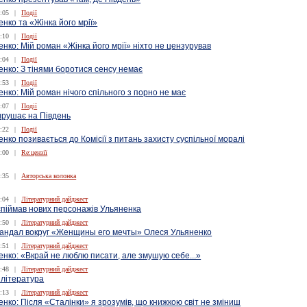
:05
|
Події
нко та «Жінка його мрії»
:10
|
Події
нко: Мій роман «Жінка його мрії» ніхто не цензурував
:04
|
Події
нко: З тінями боротися сенсу немає
:53
|
Події
нко: Мій роман нічого спільного з порно не має
:07
|
Події
ирушає на Південь
:22
|
Події
нко позивається до Комісії з питань захисту суспільної моралі
:00
|
Re:цензії
:35
|
Авторська колонка
:04
|
Літературний дайджест
 спіймав нових персонажів Ульяненка
:50
|
Літературний дайджест
кандал вокруг «Женщины его мечты» Олеся Ульяненко
:51
|
Літературний дайджест
нко: «Вкрай не люблю писати, але змушую себе...»
:48
|
Літературний дайджест
література
:13
|
Літературний дайджест
нко: Після «Сталінки» я зрозумів, що книжкою світ не зміниш