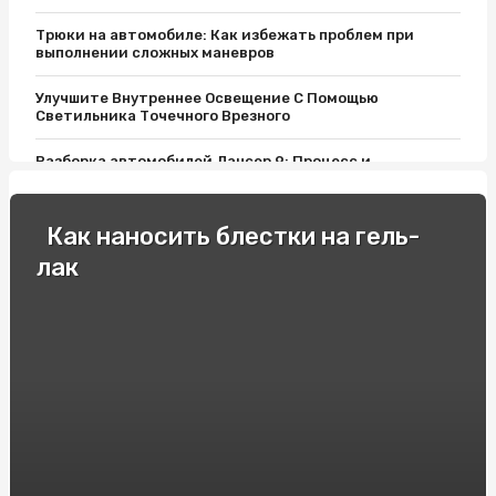
Трюки на автомобиле: Как избежать проблем при
выполнении сложных маневров
Улучшите Внутреннее Освещение С Помощью
Светильника Точечного Врезного
Разборка автомобилей Лансер 9: Процесс и
преимущества
Гидравлические аккумуляторы: какие магазины
Как наносить блестки на гель-
предлагают высокое качество товаров
лак
Розумне планування: Як купити найкращі міжнародні
автобусні квитки
Як вибрати оптимальну кольорову гаму полікарбонату
для ваших потреб?
С чего начать поисковое продвижение веб сайта в
поисковике Google
GHRP-2: Новый пролив в исследованиях пептидных
гормонов роста