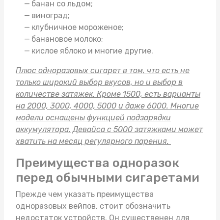
банан со льдом;
виноград;
клубничное мороженое;
банановое молоко;
кислое яблоко и многие другие.
Плюс одноразовых сигарет в том, что есть не
только широкий выбор вкусов, но и выбор в
количестве затяжек. Кроме 1500, есть варианты
на 2000, 3000, 4000, 5000 и даже 6000. Многие
модели оснащены функцией подзарядки
аккумулятора. Девайса с 5000 затяжками может
хватить на месяц регулярного парения.
Преимущества одноразок
перед обычными сигаретами
Прежде чем указать преимущества
одноразовых вейпов, стоит обозначить
недостаток устройств. Он существенен для