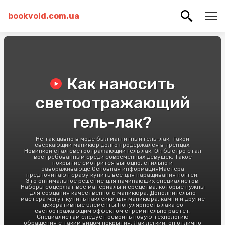
bookvoid.com.ua
Как наносить
светоотражающий
гель-лак?
Не так давно в моде был магнитный гель-лак. Такой
сверкающий маникюр долго продержался в трендах.
Новинкой стал светоотражающий гель лак. Он быстро стал
востребованным среди современных девушек. Такое
покрытие смотрится выгодно, стильно и
завораживающе.Основная информацияМастера
предпочитают сразу купить все для наращивания ногтей.
Это оптимальное решение для начинающих специалистов.
Наборы содержат все материалы и средства, которые нужны
для создания качественного маникюра. Дополнительно
мастера могут купить наклейки для маникюра, камни и другие
декоративные элементы.Популярность лака со
светоотражающим эффектом стремительно растет.
Специалистам следует освоить новую технологию
обращения с таким видом покрытия. Лак легкий, он отлично