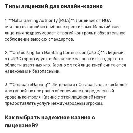
Типы лицензий для онлайн-казино
1. **Malta Gaming Authority (MGA)**: Лицензия от MGA
считается одной из наиболее престижных. Мальтийская
лицензия подразумевает строгий контроль и обязательное
соблюдение высоких стандартов.
2. **United Kingdom Gambling Commission (UKGC)**: Лицензия
от UKGC гарантирует соблюдение законов и стандартов в
области азартных игр. Казино с этой лицензией считаются
надежными и безопасными.
3. **Curacao eGaming**: Лицензия от Curacao является более
доступной, но все равно обеспечивает определенный
уровень контроля. Казино с этой лицензией могут
предоставлять услуги международным игрокам.
Как выбрать надежное казино с
лицензией?