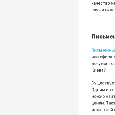
качество м
служить ва
Письмен
Письменный
или офиса.
документов
Киева?
Существует
Одним из н
можно найт
ценам. Так
можно найт