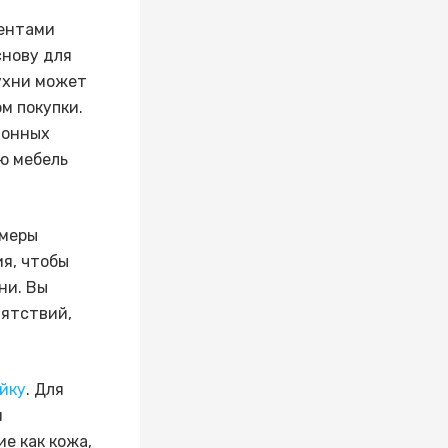
ентами
снову для
ухни может
м покупки.
хонных
ю мебель
змеры
я, чтобы
ни. Вы
пятствий,
йку
. Для
и
е как кожа,