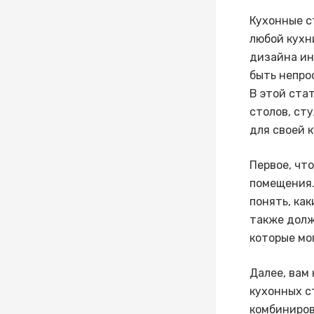
Кухонные с
любой кухн
дизайна ин
быть непро
В этой ста
столов, ст
для своей к
Первое, чт
помещения.
понять, ка
также долж
которые мо
Далее, вам
кухонных с
комбиниров