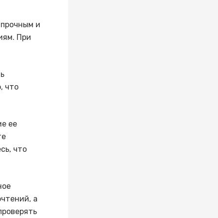
 прочным и
иям. При
ть
, что
ие ее
те
сь, что
ное
чтений, а
проверять