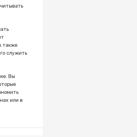
учитывать
чать
ет
ы также
лго служить
ке. Вы
которые
кономить
нах или в