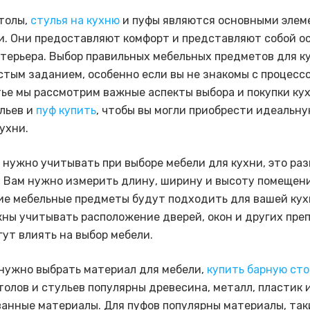
толы,
стулья на кухню
и пуфы являются основными элем
и. Они предоставляют комфорт и представляют собой о
терьера. Выбор правильных мебельных предметов для к
стым заданием, особенно если вы не знакомы с процессо
тье мы рассмотрим важные аспекты выбора и покупки ку
ульев и
пуф купить
, чтобы вы могли приобрести идеальну
ухни.
о нужно учитывать при выборе мебели для кухни, это ра
 Вам нужно измерить длину, ширину и высоту помещени
кие мебельные предметы будут подходить для вашей кух
ны учитывать расположение дверей, окон и других пре
гут влиять на выбор мебели.
 нужно выбрать материал для мебели,
купить барную сто
толов и стульев популярны древесина, металл, пластик 
анные материалы. Для пуфов популярны материалы, таки