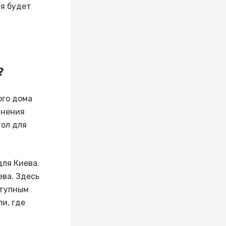
ая будет
?
ого дома
анения
тол для
ля Киева.
ва. Здесь
ступным
и, где