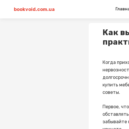
bookvoid.com.ua
Главн
Как в
практ
Когда прих
нервозност
долгосрочн
купить меб
советы.
Первое, чт
обставлять
забывайте 