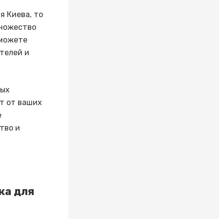
я Киева, то
множество
 можете
телей и
ных
т от ваших
е
тво и
ка для