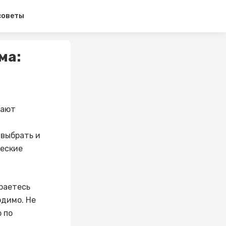
советы
ма:
щают
 выбрать и
ческие
ираетесь
одимо. Не
 по