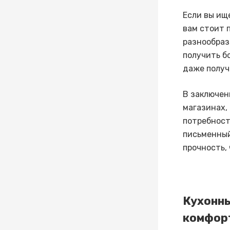
Если вы ищ
вам стоит 
разнообраз
получить б
даже получ
В заключен
магазинах,
потребност
письменны
прочность,
Кухонны
комфорт