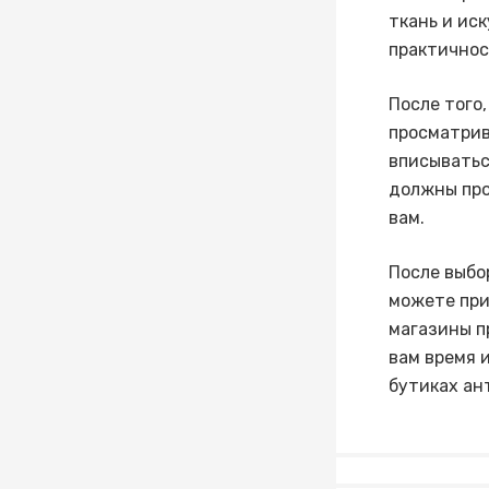
ткань и ис
практичнос
После того
просматрив
вписыватьс
должны про
вам.
После выбо
можете при
магазины п
вам время 
бутиках ан