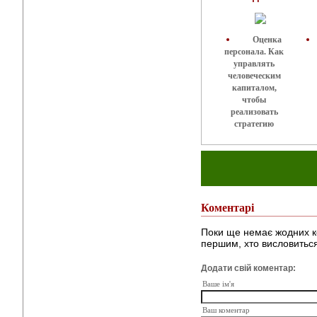
Оценка
персонала. Как
управлять
человеческим
капиталом,
чтобы
реализовать
стратегию
Коментарі
Поки ще немає жодних к
першим, хто висловиться
Додати свій коментар:
Ваше ім'я
Ваш коментар