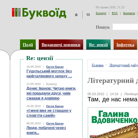
09 серпня 2026, 11:23
Експорт
|
RSS
|
Контакти
|
Пошук
Події
Видавничі новинки
Re: цензії
Інфотека
Re: цензії
Головна
\
Літературний дай
16.09.2010
|
Євген Баран
Гуцульський мотлох без
нафталінового запаху …
Літературний 
13.09.2010
|
Буквоїд
Денис Іванов: Читаю книги,
які порадили друзі, чиїм
05.03.2010
|
14:16
|
ЛітАкц
Там, де нас нема
смакам я довіряю
10.09.2010
|
Євген Баран
«І мені вже не страшно у
слові іти самій»
06.09.2010
|
Євген Баран
Люди, побачені через
книги...