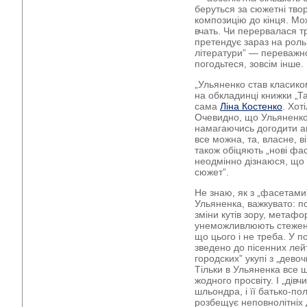
беруться за сюжетні тво
композицію до кінця. Мо
вчать. Чи перервалася тр
претендує зараз на роль
літератури” — переважно
погодьтеся, зовсім інше.
„Ульяненко став класик
на обкладинці книжки „Та
сама
Ліна Костенко
. Хот
Очевидно, що Ульяненко 
намагаючись догодити ан
все можна, та, власне, в
також обіцяють „нові фас
неодмінно дізнаюся, що 
сюжет”.
Не знаю, як з „фасетами”
Ульяненка, важкувато: пос
зміни кутів зору, метафо
унеможливлюють стеженн
що цього і не треба. У п
зведено до пісенних лей
городских” укупі з „дево
Тільки в Ульяненка все 
жодного просвіту. І „дів
шльондра, і її батько-по
розбещує неповнолітніх д