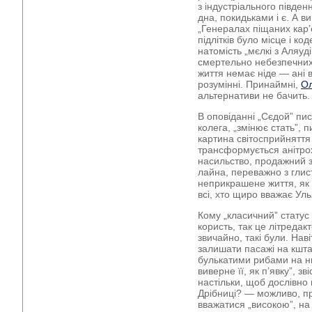
з індустріального півден
дна, покидьками і є. А в
„Генералах піщаних кар’
підлітків було місце і ко
натомість „мєлкі з Аляу
смертельно небезпечних 
життя немає ніде — ані в
розумінні. Принаймні,
Ол
альтернативи не бачить.
В оповіданні „Сєдой” пис
колега, „змінює стать”, п
картина світосприйняття 
трансформується анітрох
насильство, продажний з
лайна, переважно з глис
неприкрашене життя, як
всі, хто щиро вважає Ул
Кому „класичний” статус
користь, так це літредак
звичайно, такі були. Наві
залишати пасажі на кшта
булькатими рибами на нь
виверне її, як п’явку”, з
настільки, щоб дослівно 
Дрібниці? — можливо, пр
вважатися „високою”, на