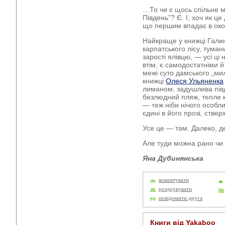
…То чи є щось спільне мі
Південь”? Є. І, хоч як ц
що першим впадає в око.
Найкраще у книжці Гали
карпатського лісу, туман
зарості ялівцю, — усі ці 
втім, є самодостатніми й
межі суто дамського „ми
книжці
Олеся Ульяненка
лиманом, задушлива пів
безлюдний пляж, тепле к
— теж ніби нічого особли
єдині в його прозі, ствер
Усе це — там. Далеко, д
Але туди можна рано чи 
Яна Дубинянська
коментувати
роздрукувати
повідомити друга
Книги від Yakaboo