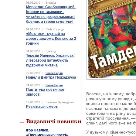
03.09.2010
|
Буквоїд
Мирослав Слабошпицький:
Книжки не тампакси -
читайте не розрекламовані
бренди, а героїв культури!
01.09.2010
|
Юлія Скорода
«Мотлох» - сухпай на
дорогу додому. Ковтаю за 2
години
31.08.2010
|
Буквоїд
Терезія Яценюк: Українські
літератори потребують
підтримки читача
27.08.2010
|
Євген Баран
Новели Дмитра Пожоджука
24.08.2010
|
Євген Баран
Партитура поетичної
Власне, на іншому, добр
зрілості
розгалуженому ринку, цьог
17.08.2010
|
Василина Куюмурджи
книжки просто не мали б
Резигнація смерті
оскільки належать до різ
орієнтовані на різну ціл
стратегій просування, 
Видавничі новинки
сленг, далі його вже не б
Ігор Павлюк.
У вузькому, сімейно-тус
«Письменники у пресі»