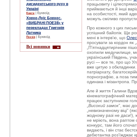
працьовиту і цілеспрямо
дисидентського руху в
приймаються й інші варіа
Україні
| Буквоїд
на особистості, який аде
Книги
Хорхе-Луїс Борхес.
можуть сміливо пропусти
«ВИБРАНІ ПОЕЗІЇ» у
Про кожного з цих письм
перекладах Григорія
успішний байопік. Ще рок
Латника
| Буквоїд
мені в інтерв’ю, що
Олес
Поезія
просувати за кордон як 
Всі новинки
„П’ятнадцятирічним пішов
охопили медучилище, мор
український Південь, уч
русі — все те, про що Ул
вже цитую з обкладинки
патріархату, багатосері
порнографію, а поза ти
одинака і мізантропа. П
Але й життя Галини Вдо
кінематографічний матері
працює заступником гол
„
Високий замок
”, має до
„невизначеному віці” (яко
жодному разі не даси!), 
не мріють, вона раптом 
конкурс, там його спочат
видають, і він стає бес
дебютантка роз’їжджає к