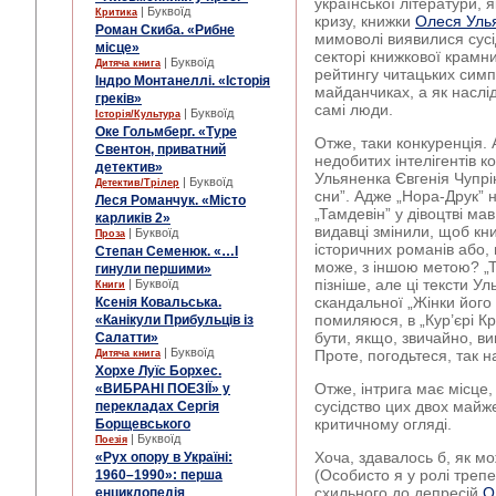
української літератури, 
| Буквоїд
Критика
кризу, книжки
Олеся Уль
Роман Скиба. «Рибне
мимоволі виявилися сусі
місце»
секторі книжкової крамн
| Буквоїд
Дитяча книга
рейтингу читацьких симп
Індро Монтанеллі. «Історія
майданчиках, а як наслідо
греків»
самі люди.
| Буквоїд
Історія/Культура
Оке Гольмберг. «Туре
Отже, таки конкуренція.
Свентон, приватний
недобитих інтелігентів к
детектив»
Ульяненка Євгенія Чупрін
| Буквоїд
Детектив/Трілер
сни”. Адже „Нора-Друк” 
Леся Романчук. «Місто
„Тамдевін” у дівоцтві мав
карликів 2»
видавці змінили, щоб кн
| Буквоїд
Проза
історичних романів або, 
Степан Семенюк. «…І
може, з іншою метою? „Т
гинули першими»
пізніше, але ці тексти У
| Буквоїд
Книги
скандальної „Жінки його 
Ксенія Ковальська.
помиляюся, в „Кур’єрі К
«Канікули Прибульців із
бути, якщо, звичайно, ви
Салатти»
| Буквоїд
Проте, погодьтеся, так н
Дитяча книга
Хорхе Луїс Борхес.
Отже, інтрига має місце,
«ВИБРАНІ ПОЕЗІЇ» у
сусідство цих двох майж
перекладах Сергія
критичному огляді.
Борщевського
| Буквоїд
Поезія
Хоча, здавалось б, як м
«Рух опору в Україні:
(Особисто я у ролі трепе
1960–1990»: перша
схильного до депресій
О
енциклопедія