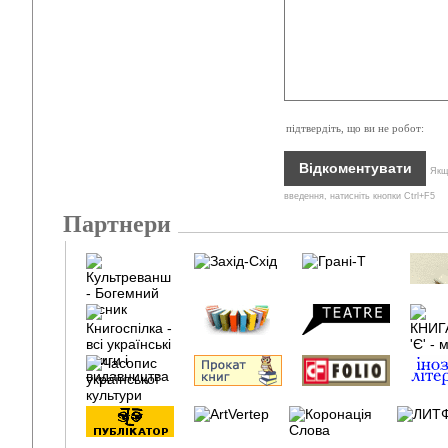
підтвердіть, що ви не робот:
Якщо
введення, натисніть кнопки Ctrl+F5
Партнери