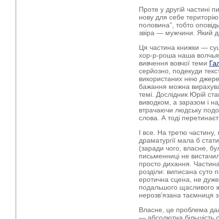
Проте у другій частині 
нову для себе територію
половина”, тобто оповідь
звіра — мужчини. Який д
Ця частина книжки — су
хор-р-роша наша волчья ж
вивчення вовчої теми
Га
серйозно, подекуди текс
використаних нею джерел
бажання можна вирахуват
темі. Дослідник Юрій ст
виводком, а заразом і н
втрачаючи людську подоб
слова. А тоді перетинає
І все. На третю частину,
драматургії мала б стат
(заради чого, власне, бу
письменниці не вистачил
просто дихання. Частина „
розділи: виписана суто 
еротична сцена, не дуж
подальшого щасливого жи
нерозв’язана таємниця з
Власне, це проблема дал
— абсолютна більшість с