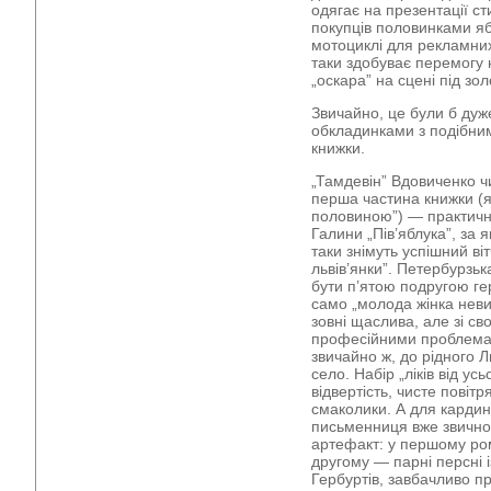
одягає на презентації с
покупців половинками я
мотоциклі для рекламних
таки здобуває перемогу 
„оскара” на сцені під зо
Звичайно, це були б дуже
обкладинками з подібним
книжки.
„Тамдевін” Вдовиченко ч
перша частина книжки (я
половиною”) — практичн
Галини „Пів’яблука”, за 
таки знімуть успішний ві
львів’янки”. Петербурзь
бути п’ятою подругою ге
само „молода жінка невиз
зовні щаслива, але зі с
професійними проблемам
звичайно ж, до рідного Л
село. Набір „ліків від ус
відвертість, чисте повітр
смаколики. А для карди
письменниця вже звично
артефакт: у першому ром
другому — парні персні 
Гербуртів, завбачливо п