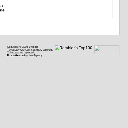
Copyright © 2008 Буквоїд
Твори друкуються з дозволу авторів.
Усі права застережені.
Розробка сайту:
NetAgency.