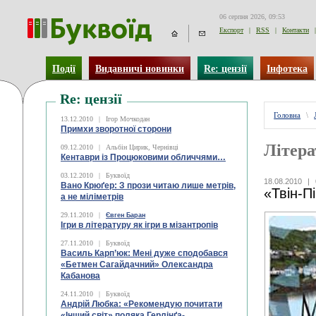
06 серпня 2026, 09:53
Експорт
|
RSS
|
Контакти
|
Події
Видавничі новинки
Re: цензії
Інфотека
Re: цензії
Головна
\
13.12.2010
|
Ігор Мочкодан
Примхи зворотної сторони
Літера
09.12.2010
|
Альбін Цирик, Чернівці
Кентаври із Процюковими обличчями…
03.12.2010
|
Буквоїд
18.08.2010
|
Вано Крюґер: З прози читаю лише метрів,
«Твін-П
а не міліметрів
29.11.2010
|
Євген Баран
Ігри в літературу як ігри в мізантропів
27.11.2010
|
Буквоїд
Василь Карп’юк: Мені дуже сподобався
«Бетмен Сагайдачний» Олександра
Кабанова
24.11.2010
|
Буквоїд
Андрій Любка: «Рекомендую почитати
«Інший світ» поляка Герлінґа-