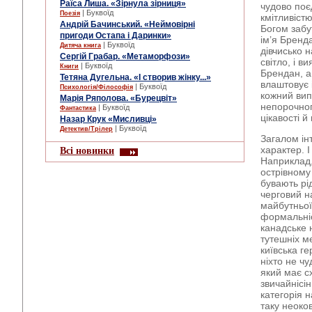
Раїса Лиша. «Зірнула зірниця»
чудово поєд
| Буквоїд
Поезія
кмітливістю
Андрій Бачинський. «Неймовірні
Богом забу
пригоди Остапа і Даринки»
ім’я Бренд
| Буквоїд
Дитяча книга
дівчисько 
Сергій Грабар. «Метаморфози»
світло, і 
| Буквоїд
Книги
Брендан, а
Тетяна Дугельна. «І створив жінку...»
влаштовує і
| Буквоїд
Психологія/Філософія
кожний вип
Марія Ряполова. «Бурецвіт»
непорочног
| Буквоїд
Фантастика
цікавості й
Назар Крук «Мисливці»
| Буквоїд
Детектив/Трілер
Загалом ін
характер. І
Всі новинки
Наприклад,
острівному
бувають рі
черговий н
майбутньої
формальніс
канадське 
тутешніх м
київська г
ніхто не ч
який має с
звичайнісін
категорія н
таку неоко