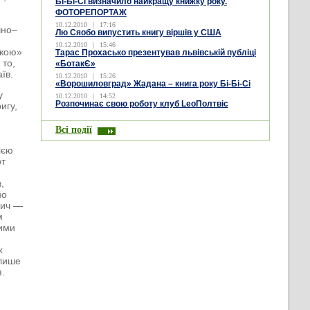
Бі-Бі-Сі визначило найкращу книжку року.
ФОТОРЕПОРТАЖ
10.12.2010
|
17:16
чно–
Лю Сяобо випустить книгу віршів у США
10.12.2010
|
15:46
ькою»
Тарас Прохасько презентував львівській публіці
 то,
«БотакЄ»
їв.
10.12.2010
|
15:26
«Ворошиловград» Жадана – книга року Бі-Бі-Сі
у
10.12.2010
|
14:52
Розпочинає свою роботу клуб LeoПолтвіс
игу,
Всі події
ією
от
,
но
мич —
м
ними
х
 лише
я.