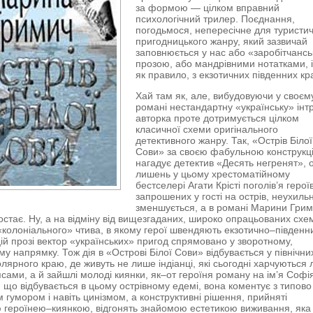
за формою — цілком вправний
психологічний трилер. Поєднання,
погодьмося, непересічне для туристи
пригодницького жанру, який зазвичай
заповнюється у нас або «заробітчанс
прозою, або мандрівними нотатками, і
як правило, з екзотичних південних кра
Хай там як, але, вибудовуючи у своєм
романі нестандартну «українську» інтр
авторка проте дотримується цілком
класичної схеми оригінального
детективного жанру. Так, «Острів Білої
Сови» за своєю фабульною конструкц
нагадує детектив «Десять негренят», 
лишень у цьому хрестоматійному
бестселері Агати Крісті поголів’я героїв
запрошених у гості на острів, неухиль
зменшується, а в романі Марини Гри
остає. Ну, а на відміну від вищезгаданих, широко опрацьованих схе
«колоніального» чтива, в якому герої швендяють екзотично–півден
цій прозі вектор «українських» пригод спрямовано у зворотному,
у напрямку. Тож дія в «Острові Білої Сови» відбувається у північни
лярного краю, де живуть не лише індіанці, які сьогодні харчуються
псами, а й зайшлі молоді киянки, як–от героїня роману на ім’я Софі
е, що вiдбувається в цьому острівному едемі, вона коментує з типово
м гумором і навіть цинізмом, а конструктивні рішення, прийняті
 героїнею–киянкою, відгонять знайомою естетикою виживання, яка