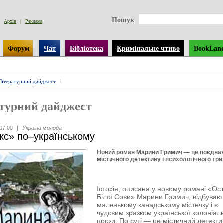
Пошук
Архів
|
Реклама
Форум
Чат
Бібліотека
Кримінальне чтиво
BookLan
Літературний дайджест
\
турний дайджест
07:00
|
Україна молода
ікс» по–українському
Новий роман Марини Гримич — це поєдна
містичного детективу і психологічного тр
Історія, описана у новому романі «Ост
Білої Сови» Марини Гримич, відбуваєт
маленькому канадському містечку і є
чудовим зразком української колоніал
прози. По суті — це містичний детекти