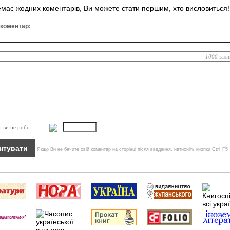
має жодних коментарів, Ви можете стати першим, хто висловиться!
 коментар:
1000
зали
о ви не робот:
Якщо Ви не бачите свій коментар на сторінці після введення, натисніть кнопки Ctrl+F5