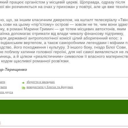
який працює органістом у місцевій церкві. Щоправда, одразу після
ї він розчиняється на очах у прихожан у повітрі, але це вже технічн
но, що, за іншим класичним джерелом, на кшталт телесеріалу «Твін
ть сови на цьому «пір’їстому» острові — зов­сім не те, чим вони здаю
оку, в романі Марини Гримич — це тотем місцевих автохтонів, яким
аїнка допомагає отримати від влади чималу фінансову підтримку,
для дер­жавної антропологічної комісії цілий аборигенний епос: з
–індіанським вертепом, а також саморобними легендами і міфами 
дство, його походження і культуру. З іншого боку, гніздо Білої Сови,
е поблизу хатинки головної героїні, для неї самої виявляється не 
мниць, а й цілком «реалістичним» символом її власного материнств
 кодом щасливої романної розв’язки.
ар-Терещенко
вати
зберегти в закладках
увати
використати у блогах та форумах
ити друга
і