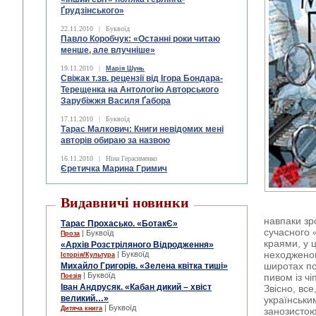
Ґрудзінського»
22.11.2010
|
Буквоїд
Павло Коробчук: «Останні роки читаю
менше, але влучніше»
19.11.2010
|
Марія Шунь
Свіжак т.зв. рецензії від Ігора Бондара-
Терещенка на Антологію Авторського
Зарубіжжя Василя Ґабора
17.11.2010
|
Буквоїд
Тарас Малкович: Книги невідомих мені
авторів обираю за назвою
16.11.2010
|
Ніна Герасименко
Єретичка Марина Гримич
Видавничі новинки
навпаки зр
Тарас Прохасько. «БотакЄ»
сучасного 
| Буквоїд
Проза
краями, у 
«Архів Розстріляного Відродження»
неходженом
| Буквоїд
Історія/Культура
широтах по
Михайло Григорів. «Зелена квітка тиші»
| Буквоїд
пивом із чі
Поезія
Іван Андрусяк. «Кабан дикий – хвіст
Звісно, вс
великий…»
українськи
| Буквоїд
Дитяча книга
занозистою