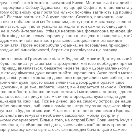
нує в собі інтелігентність випускниці Києво–Могилянської академії 
 перекупки з Євбазу. Здавалося, ну що цій Софії з того, що дівчата 
тому острівному краї протягом кількох поколінь вагітніють від приви
ан? Як саме вагітніють? А дуже просто. Скажімо, приходить юне
на нічне побачення зi своїм коханим, аж тут раптом спалахує зелене
виявляється, що її встиг успішно запліднити той самий всюдисущий
 не її любий–телепень. Утім ця неоковирна фольклорна пригода ці
 батьків дівчини, і саму наречену, і навіть місцевого священика, яки
адок «містичної» вагітності роз’яснює специфічним різновидом
о зачаття. Проте новоприбула українка, не позбавлена природної
 вродженої винахідливості, береться розслідувати цю загадку.
трига в романі Гримич має цілком буденний, мовити б, комунальний
 будь–які дива тут стаються із зрозумілих, життєво необхідних причи
 привид, виявляється, бешкетує через те, що у цьому маленькому
 містечку дівчатам дуже важко знайти нареченого. Адже гості з мате
дко, а всі тутешні мешканці давно вже породичалися між собою, і то
аречений дуже просто може виявитись двоюрідним братом своєї
 дружини, а це вже, вибачте, інцест, який карається законом. Оскіль
тю шлюбного таїнства пильно стежить і материкова церква, і дале
начальство, то присутність містичного Брендана дуже вигідна для
ешканців та їхніх чад. Тож не дивно, що на самому острові, де наша
ероїня опинилась, вийшовши заміж по iнтернету за канадського лікар
удується з буденної містики. А також із того, що невловимого Бренда
хильність вистежувати необачних закоханих, можна зустріти у
ькому супермаркеті. Більше того, на острові Білої Сови навіть існує 
аселення, як «Бренданові діти», чисельність якої щороку зростає. І в
вирну містику охоче вірять, оскільки щонеділі бачать цього самого