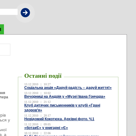
d
Останні події
13.12.2010
|
10:27
Соціальна акція «Даруй радість – даруй життя!»
ння
13.12.2010
|
10:02
Вечорниці на Андрія у «Музеї Івана Гончара»
илера
11.12.2010
|
21:12
Клуб дитячих письменників у клубі «Грані
здоров’я»
рів
11.12.2010
|
20:17
Невідомий Кокотюха. Архівні фото. Ч.1
ься у
11.12.2010
|
09:05
«ботакЄ» у книгарні «Є»
ьної
10.12.2010
|
22:06
в, а