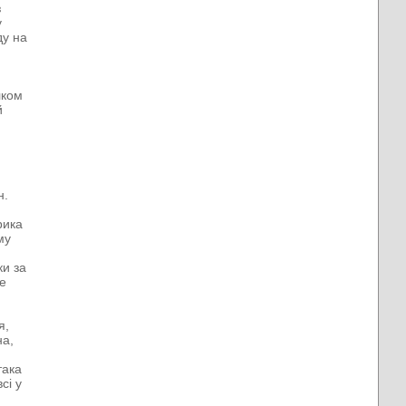
з
у
ду на
лком
й
н.
рика
му
ки за
ке
я,
на,
така
сі у