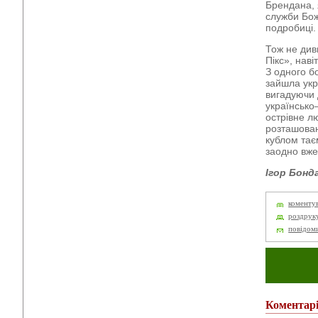
Брендана, 
служби Божо
подробиці.
Тож не див
Пікс», наві
З одного б
зайшла укр
вигадуючи 
українсько
острівне лю
розташован
кублом тає
заодно вже
Ігор Бонд
коменту
роздрук
повідом
Коментар