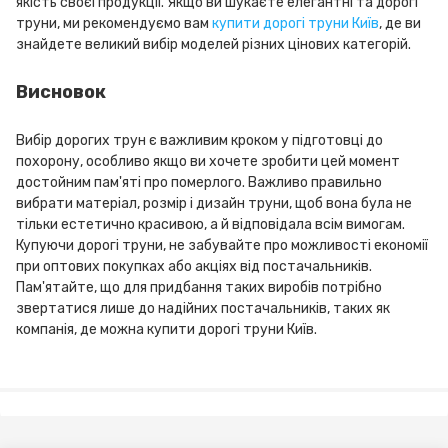
якість своєї продукції. Якщо ви шукаєте елегантні та дорогі
труни, ми рекомендуємо вам
купити дорогі труни Київ
, де ви
знайдете великий вибір моделей різних цінових категорій.
Висновок
Вибір дорогих трун є важливим кроком у підготовці до
похорону, особливо якщо ви хочете зробити цей момент
достойним пам'яті про померлого. Важливо правильно
вибрати матеріал, розмір і дизайн труни, щоб вона була не
тільки естетично красивою, а й відповідала всім вимогам.
Купуючи дорогі труни, не забувайте про можливості економії
при оптових покупках або акціях від постачальників.
Пам'ятайте, що для придбання таких виробів потрібно
звертатися лише до надійних постачальників, таких як
компанія, де можна купити дорогі труни Київ.