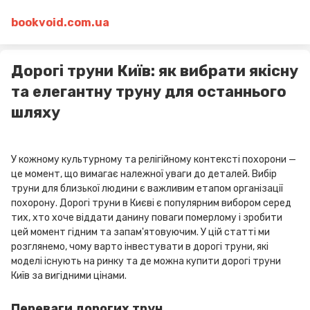
bookvoid.com.ua
Дорогі труни Київ: як вибрати якісну
та елегантну труну для останнього
шляху
У кожному культурному та релігійному контексті похорони —
це момент, що вимагає належної уваги до деталей. Вибір
труни для близької людини є важливим етапом організації
похорону. Дорогі труни в Києві є популярним вибором серед
тих, хто хоче віддати данину поваги померлому і зробити
цей момент гідним та запам'ятовуючим. У цій статті ми
розглянемо, чому варто інвестувати в дорогі труни, які
моделі існують на ринку та де можна купити дорогі труни
Київ за вигідними цінами.
Переваги дорогих трун