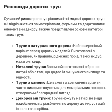
Різновиди дорогих трун
Сучасний ринок пропонує різноманітні моделі дорогих трун,
які відрізняються за матеріалами, формами та додатковими
елементами декору. Нижче представлені основні категорії
таких трун:
Труни з натурального дерева:
Найпоширеніший
варіант серед дорогих моделей. Виготовлені з
деревини, як правило, рідкісних порід, таких як дуб,
махагоні, кедр.
Металеві труни:
Зазвичай виготовлені з бронзи,
латуні або сталі, що додає їм вишуканого вигляду та
міцності.
Труни з каменю:
Це важкі та довговічні варіанти,
часто використовуються для меморіальних похорон,
створюючи благородний вигляд.
Декоровані труни:
Труни можуть мати різні види
оздоблення, від різьблення по дереву до інкрустацій
із золота чи срібла.