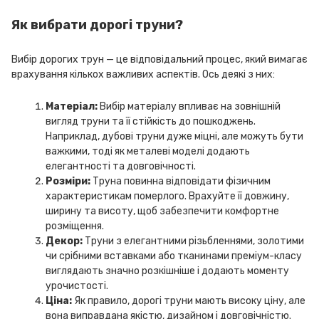
Як вибрати дорогі труни?
Вибір дорогих трун — це відповідальний процес, який вимагає
врахування кількох важливих аспектів. Ось деякі з них:
Матеріал:
Вибір матеріалу впливає на зовнішній
вигляд труни та її стійкість до пошкоджень.
Наприклад, дубові труни дуже міцні, але можуть бути
важкими, тоді як металеві моделі додають
елегантності та довговічності.
Розміри:
Труна повинна відповідати фізичним
характеристикам померлого. Врахуйте її довжину,
ширину та висоту, щоб забезпечити комфортне
розміщення.
Декор:
Труни з елегантними різьбленнями, золотими
чи срібними вставками або тканинами преміум-класу
виглядають значно розкішніше і додають моменту
урочистості.
Ціна:
Як правило, дорогі труни мають високу ціну, але
вона виправдана якістю, дизайном і довговічністю.