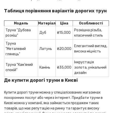
Таблиця порівняння варіантів дорогих трун
Модель
Матеріал
Ціна
Особливості
Труна "Дубова
Розкішна різьба,
Дуб
₴15,000
розкіш"
класичний стиль
Труна
Елегантний вигляд,
"Металевий
Латунь
₴20,000
висока міцність
глянець"
Інкрустація
Труна "Кам'яний
Камінь
₴35,000
золота, унікальний
спокій"
дизайн
Де купити дорогі труни в Києві
Купити дорогі труни можна у спеціалізованих магазинах
похоронних послуг або через інтернет. Придбати труни в
Києві можна у компанії, яка займається продажем таких
товарів, що має репутацію на ринку та гарантує високу