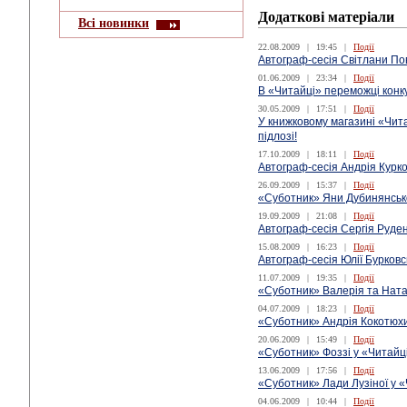
Додаткові матеріали
Всі новинки
22.08.2009
|
19:45
|
Події
Автограф-сесія Світлани По
01.06.2009
|
23:34
|
Події
В «Читайці» переможці конк
30.05.2009
|
17:51
|
Події
У книжковому магазині «Чит
підлозі!
17.10.2009
|
18:11
|
Події
Автограф-сесія Андрія Курк
26.09.2009
|
15:37
|
Події
«Суботник» Яни Дубинянсько
19.09.2009
|
21:08
|
Події
Автограф-сесія Сергія Руде
15.08.2009
|
16:23
|
Події
Автограф-сесія Юлії Бурковс
11.07.2009
|
19:35
|
Події
«Суботник» Валерія та Ната
04.07.2009
|
18:23
|
Події
«Суботник» Андрія Кокотюхи
20.06.2009
|
15:49
|
Події
«Суботник» Фоззі у «Чита
13.06.2009
|
17:56
|
Події
«Суботник» Лади Лузіної у «
04.06.2009
|
10:44
|
Події