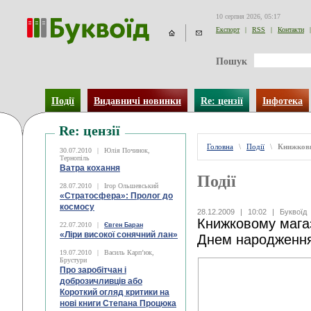
10 серпня 2026, 05:17
Експорт
|
RSS
|
Контакти
|
Пошук
Події
Видавничі новинки
Re: цензії
Інфотека
Re: цензії
Головна
\
Події
\
Книжков
30.07.2010
|
Юлія Починок,
Тернопіль
Ватра кохання
Події
28.07.2010
|
Ігор Ольшевський
«Стратосфера»: Пролог до
космосу
28.12.2009
|
10:02
|
Буквоїд
Книжковому магаз
22.07.2010
|
Євген Баран
«Ліри високої сонячний лан»
Днем народженн
19.07.2010
|
Василь Карп’юк,
Брустури
Про заробітчан і
доброзичливців або
Короткий огляд критики на
нові книги Степана Процюка