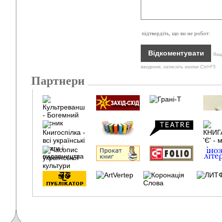
підтвердіть, що ви не робот:
Якщо
введення, натисніть кнопки Ctrl+F5
Партнери