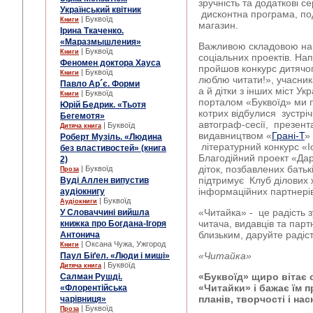
зручність та додаткові с
Український квітник
дисконтна програма, под
| Буквоїд
Книги
магазин.
Ірина Ткаченко.
«Маразмышления»
Важливою складовою наш
| Буквоїд
Книги
соціальних проектів. На
Феномен доктора Хауса
пройшов конкурс дитячо
| Буквоїд
Книги
люблю читати!», учасник
Павло Ар´є. Форми
а й дітки з інших міст У
| Буквоїд
Книги
порталом «Буквоїд» ми п
Юрій Бедрик. «Тьотя
котрих відбулися зустріч
Бегемотя»
автограф-сесії, презент
| Буквоїд
Дитяча книга
видавництвом «
Грані-Т
»
Роберт Музіль. «Людина
літературний конкурс «Іс
без властивостей» (книга
Благодійний проект «Дар
2)
діток, позбавлених батьк
| Буквоїд
Проза
підтримує Клуб ділових 
Вуді Аллен випустив
інформаційних партнерів
аудіокнигу
| Буквоїд
Аудіокниги
«Читайка» - це радість з
У Словаччині вийшла
читача, видавців та парт
книжка про Богдана-Ігоря
близьким, даруйте радіст
Антонича
| Оксана Чужа, Ужгород
Книги
«Читайка»
Паул Біґел. «Люди і миші»
| Буквоїд
Дитяча книга
«Буквоїд» щиро вітає с
Салман Рушді.
«Читайки» і бажає їм п
«Флорентійська
планів, творчості і нас
чарівниця»
| Буквоїд
Проза