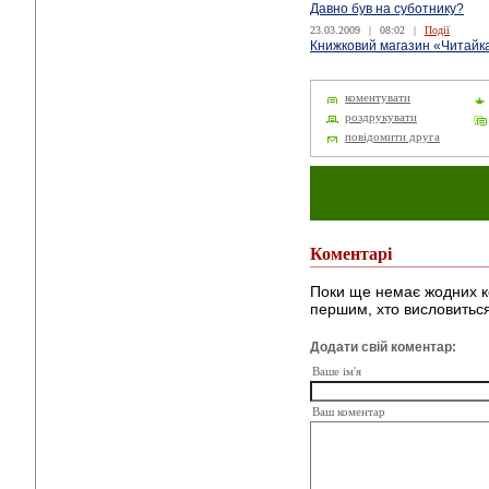
Давно був на суботнику?
23.03.2009
|
08:02
|
Події
Книжковий магазин «Читайка
коментувати
роздрукувати
повідомити друга
Коментарі
Поки ще немає жодних к
першим, хто висловиться
Додати свій коментар:
Ваше ім'я
Ваш коментар