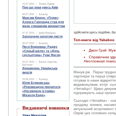
16.07.2010
|
Тетяна Лампік
Про що знав увесь Київ
08.07.2010
|
Буквоїд
Максим Кідрук: «Пляж»
Алекса Гарланда став для
мене справжнім відкриттям
здійснити щось подібне, б
07.07.2010
|
Ірина Новіцька
Заплачено золотом листя
Топ-книги від Yakaboo
06.07.2010
|
Буквоїд
Леся Воронина: Раджу
Джон Грэй. Му
«Серый шелк» та «Дочь
скульптора» Туве Янсон
Справочник здр
Неотложная помо
03.07.2010
|
Василь Карп’юк,
Брустури
Декамерон. Українська
Минув рік. Перші трудн
версія
партнери та перші співр
29.06.2010
|
Буквоїд
готував із нами відкрит
Юлія Бурковська:
видавництвам, котрі сьо
«Рекомендую прочитати
«Читайці»! Щиро дякуємо
«Нескінчену історію»
підтримують наші проект
Міхаеля Енде»
Сьогодні «Читайка» - н
продажу книжок, насамп
Видавничі новинки
актуальний асортимент 
Окрім цих головних скла
Зірка Мензатюк.