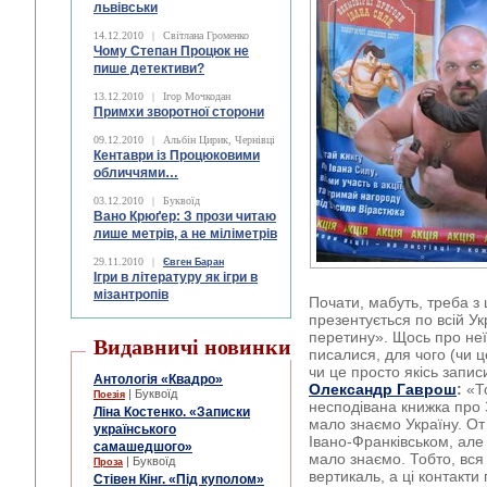
львівськи
14.12.2010
|
Світлана Громенко
Чому Степан Процюк не
пише детективи?
13.12.2010
|
Ігор Мочкодан
Примхи зворотної сторони
09.12.2010
|
Альбін Цирик, Чернівці
Кентаври із Процюковими
обличчями…
03.12.2010
|
Буквоїд
Вано Крюґер: З прози читаю
лише метрів, а не міліметрів
29.11.2010
|
Євген Баран
Ігри в літературу як ігри в
мізантропів
Почати, мабуть, треба з 
презентується по всій Укр
перетину». Щось про неї:
Видавничі новинки
писалися, для чого (чи це
чи це просто якісь запи
Антологія «Квадро»
Олександр Гаврош
:
«То
| Буквоїд
Поезія
несподівана книжка про 
Ліна Костенко. «Записки
мало знаємо Україну. От
українського
Івано-Франківськом, ал
самашедшого»
мало знаємо. Тобто, вся 
| Буквоїд
Проза
вертикаль, а ці контакти 
Стівен Кінг. «Під куполом»