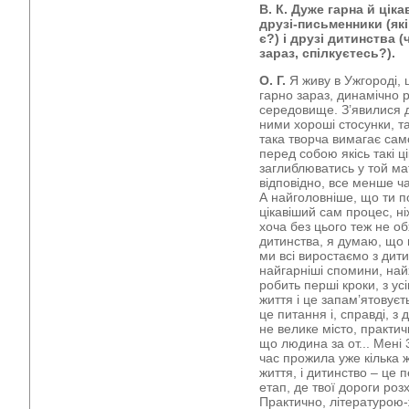
В. К. Дуже гарна й ціка
друзі-письменники (які
є?) і друзі дитинства 
зараз, спілкуєтесь?).
О. Г.
Я живу в Ужгороді, 
гарно зараз, динамічно 
середовище. З’явилися д
ними хороші стосунки, та
така творча вимагає сам
перед собою якісь такі ці
заглиблюватись у той мат
відповідно, все менше ча
А найголовніше, що ти 
цікавіший сам процес, ні
хоча без цього теж не о
дитинства, я думаю, що 
ми всі виростаємо з дити
найгарніші спомини, най
робить перші кроки, з усі
життя і це запам’ятовуєт
це питання і, справді, з
не велике місто, практи
що людина за от... Мені 
час прожила уже кілька жи
життя, і дитинство – це 
етап, де твої дороги роз
Практично, літературою-