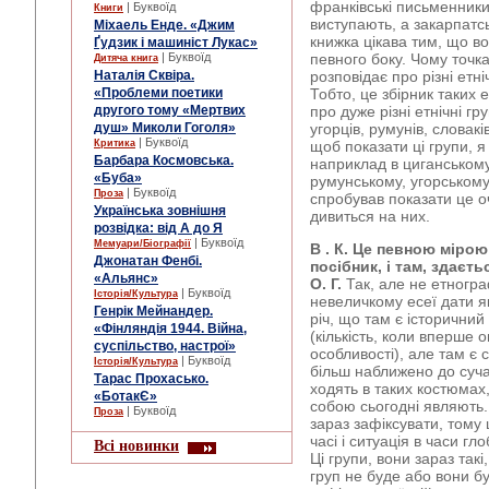
франківські письменники
| Буквоїд
Книги
виступають, а закарпатсь
Міхаель Енде. «Джим
книжка цікава тим, що во
Ґудзик і машиніст Лукас»
| Буквоїд
певного боку. Чому точк
Дитяча книга
Наталія Сквіра.
розповідає про різні етні
«Проблеми поетики
Тобто, це збірник таких 
другого тому «Мертвих
про дуже різні етнічні гр
душ» Миколи Гоголя»
угорців, румунів, словакі
| Буквоїд
Критика
щоб показати ці групи, я
Барбара Космовська.
наприклад в циганському 
«Буба»
румунському, угорському
| Буквоїд
Проза
спробував показати це о
Українська зовнішня
дивиться на них.
розвідка: від А до Я
| Буквоїд
Мемуари/Біографії
В . К. Це певною міро
Джонатан Фенбі.
посібник, і там, здаєт
«Альянс»
О. Г.
Так, але не етногра
| Буквоїд
Історія/Культура
невеличкому есеї дати як
Генрік Мейнандер.
річ, що там є історичний 
«Фінляндія 1944. Війна,
(кількість, коли вперше 
суспільство, настрої»
особливості), але там є с
| Буквоїд
Історія/Культура
більш наближено до суча
Тарас Прохасько.
ходять в таких костюмах, 
«БотакЄ»
собою сьогодні являють. 
| Буквоїд
Проза
зараз зафіксувати, том
часі і ситуація в часи гл
Всі новинки
Ці групи, вони зараз так
груп не буде або вони бу