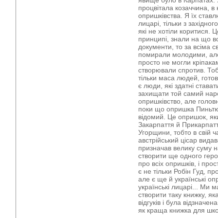
явище було в Карпатах. Я
процвітала козаччина, в н
опришківства. Я їх ставл
лицарі, тільки з західног
які не хотіли коритися. 
принципі, знали на що во
документи, то за всіма 
помирали молодими, але 
просто не могли кріпакам
створювали спротив. Тоб
тільки маса людей, гото
є люди, які здатні става
захищати той самий нар
опришківство, але голов
поки що опришка Пиньтю,
відомий. Це опришок, яки
Закарпаття й Прикарпаття
Угорщини, тобто в свій ч
австрійський цісар видав
призначав велику суму н
створити ще одного геро
про всіх опришків, і прос
є не тільки Робін Гуд, п
але є ще й українські оп
українські лицарі... Ми м
створити таку книжку, я
відгуків і була відзначе
як краща книжка для шко