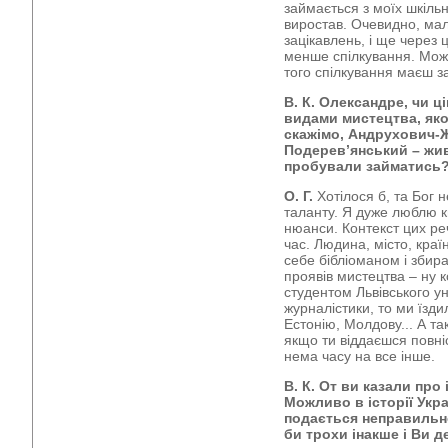
займається з моїх шкільни
виростав. Очевидно, мал
зацікавлень, і ще через 
менше спілкування. Може
того спілкування маєш з
В. К. Олександре, чи 
видами мистецтва, яко
скажімо, Андрухович-Ж
Подерев’янський – жив
пробували займатись
О. Г.
Хотілося б, та Бог н
таланту. Я дуже люблю кн
нюанси. Контекст цих реч
час. Людина, місто, краї
себе бібліоманом і збир
проявів мистецтва – ну к
студентом Львівського у
журналістики, то ми їздил
Естонію, Молдову... А та
якщо ти віддаєшся повніс
нема часу на все інше.
В. К. От ви казали про 
Можливо в історії Укра
подається неправильно
би трохи інакше і Ви 