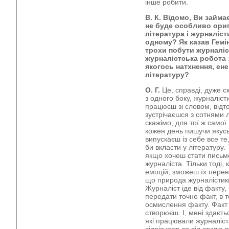
інше робити.
В. К. Відомо, Ви займ
не буде особливо ориг
література і журналіс
одному? Як казав Гемі
трохи побути журналіс
журналістська робота 
якогось натхнення, енер
літературу?
О. Г.
Це, справді, дуже с
з одного боку, журналіст
працюєш зі словом, відт
зустрічаєшся з сотнями 
скажімо, для тої ж самої 
кожен день пишучи якусь
випускаєш із себе все те
би вкласти у літературу.
якщо хочеш стати письме
журналіста. Тільки тоді,
емоцій, зможеш їх переве
що природа журналістики
Журналіст іде від факту,
передати точно факт, в т
осмислення факту. Факт 
створюєш. І, мені здаєть
які працювали журналіс