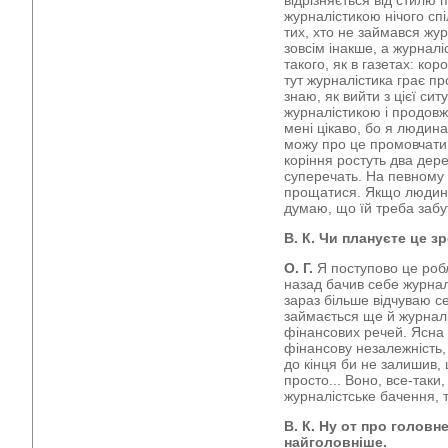
відрізняється від стилю 
журналістикою нічого спі
тих, хто не займався жур
зовсім інакше, а журналі
такого, як в газетах: коро
тут журналістика грає пр
знаю, як вийти з цієї сит
журналістикою і продовж
мені цікаво, бо я людина
можу про це промовчати.
коріння ростуть два дере
суперечать. На певному 
прощатися. Якщо людина
думаю, що їй треба забу
В. К. Чи плануєте це з
О. Г.
Я поступово це робл
назад бачив себе журналі
зараз більше відчуваю с
займається ще й журналі
фінансових речей. Ясна р
фінансову незалежність, 
до кінця би не залишив,
просто... Воно, все-таки
журналістське бачення, т
В. К. Ну от про головн
найголовніше.