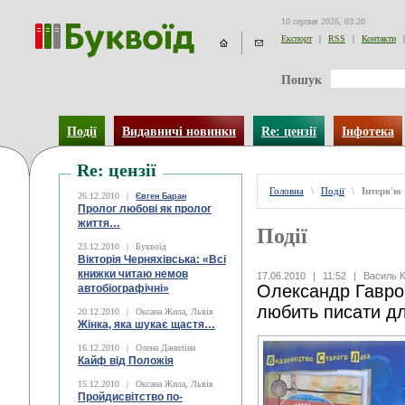
10 серпня 2026, 03:20
Експорт
|
RSS
|
Контакти
|
Пошук
Події
Видавничі новинки
Re: цензії
Інфотека
Re: цензії
Головна
\
Події
\
Інтерв'ю
26.12.2010
|
Євген Баран
Пролог любові як пролог
життя…
Події
23.12.2010
|
Буквоїд
Вікторія Черняхівська: «Всі
книжки читаю немов
17.06.2010
|
11:52
|
Василь К
Олександр Гавро
автобіографічні»
любить писати д
20.12.2010
|
Оксана Жила, Львів
Жінка, яка шукає щастя…
16.12.2010
|
Олена Даниліна
Кайф від Положія
15.12.2010
|
Оксана Жила, Львів
Пройдисвітство по-