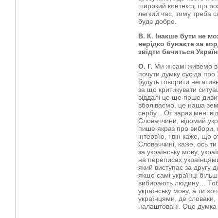
широкий контекст, що роз
легкий час, тому треба с
буде добре.
В. К. Інакше бути не мо
нерідко буваєте за кор
звідти бачиться Украї
О. Г.
Ми ж самі живемо в 
почути думку сусіда про 
будуть говорити негативн
за що критикувати ситуаці
віддалі це ще гірше диви
вболіваємо, це наша зем
сербу... От зараз мені в
Словаччини, відомий укра
пише якраз про вибори, 
інтерв’ю, і він каже, що
Словаччині, каже, ось ти
за українську мову, укра
на переписах українцями
який виступає за другу д
якщо самі українці біль
вибирають людину… Тобт
українську мову, а ти х
українцями, де словаки, 
налаштовані. Оце думка 