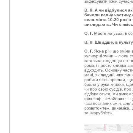
зафіксувати їхній сучасн
В. К. А чи відбулися як
бачили певну частину с
села-міста 10-20 років 
виглядають. Чи є якісь
О. Г.
Маєте на увазі, в с
В. К. Швидше, в культ
О. Г.
Ясна річ, що зміни 
культурні зміни – люди 
загальна тенденція не ті
років, і просто книжка ви
відходить. Основну част
мені, як людині, яка пи
робити якісь проекти, щ
брали у руки книжки, що
чи про своїх сусідів, пр
відбуваються, ми живемо
філософ : «Найгірше – це
часі постійних змін, але 
розвиток теж, динаміка. 
зашкарублість.