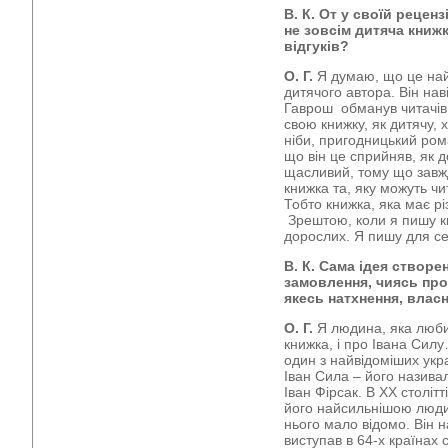
В. К. От у своїй реценз
не зовсім дитяча книжк
відгуків?
О. Г.
Я думаю, що це най
дитячого автора. Він нав
Гаврош обманув читачів, 
свою книжку, як дитячу, 
ніби, пригодницький ром
що він це сприйняв, як д
щасливий, тому що завж
книжка та, яку можуть чи
Тобто книжка, яка має р
Зрештою, коли я пишу кни
дорослих. Я пишу для се
В. К. Сама ідея створе
замовлення, чиясь проп
якесь натхнення, власн
О. Г.
Я людина, яка любит
книжка, і про Івана Сил
один з найвідоміших укра
Іван Сила – його називал
Іван Фірсак. В ХХ століт
його найсильнішою людин
нього мало відомо. Він н
виступав в 64-х країнах с