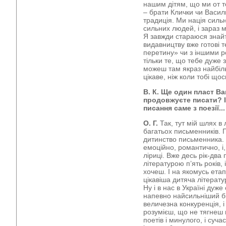
нашим дітям, що ми от 
– брати Клички чи Васил
традиція. Ми нація сильн
сильних людей, і зараз м
Я завжди стараюся знай
видавництву вже готові т
перетину» чи з іншими р
тільки те, що тебе дуже
можеш там якраз найбіль
цікаве, ніж коли тобі що
В. К. Ще один пласт Ва
продовжуєте писати? І
писання саме з поезії...
О. Г.
Так, тут мій шлях в 
багатьох письменників. П
дитинство письменника. 
емоційно, романтично, і,
ліриці. Вже десь рік-два
літературою п’ять років,
хочеш. І на якомусь етап
цікавіша дитяча літератур
Ну і в нас в Україні дуже
напевно найсильніший бік
величезна конкуренція, і
розумієш, що не тягнеш 
поетів і минулого, і суча