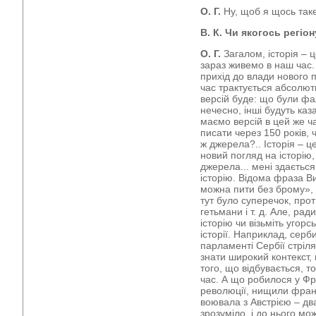
О. Г.
Ну, щоб я щось таке 
В. К. Чи якогось регіо
О. Г.
Загалом, історія – 
зараз живемо в наш час.
прихід до влади нового п
час трактується абсолю
версій буде: що були фа
нечесно, інші будуть каза
маємо версій в цей же ч
писати через 150 років, 
ж джерела?.. Історія – ц
новий погляд на історію,
джерела... мені здається
історію. Відома фраза В
можна пити без брому», –
тут було суперечок, прот
гетьмани і т. д. Але, ра
історію чи візьміть угорсь
історії. Наприклад, серби
парламенті Сербії стріля
знати широкий контекст,
того, що відбувається, 
час. А що робилося у Фра
революції, нищили фран
воювала з Австрією – дв
зрозуміло, і до нього мо