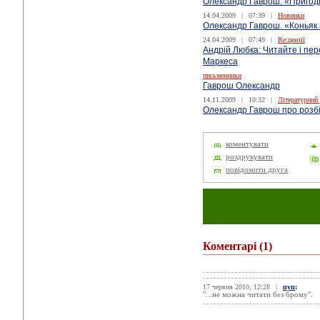
Олександр Гаврош. «Пригоди
14.04.2009
|
07:39
|
Новинки
Олександр Гаврош. «Коньяк
24.04.2009
|
07:49
|
Re:цензії
Андрій Любка: Читайте і пер
Маркеса
письменники
Гаврош Олександр
14.11.2009
|
10:32
|
Літературний
Олександр Гаврош про розбій
коментувати
роздрукувати
повідомити друга
Коментарі
(1)
17 червня 2010, 12:28
|
пуп
:
"...не можна читати без брому".