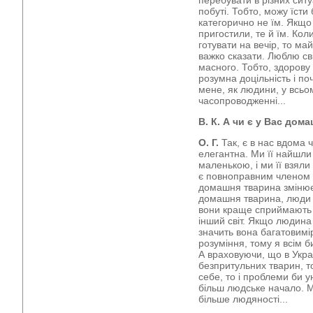
перебувати в різних сит
побуті. Тобто, можу їсти
категорично не їм. Якщо 
пригостили, те й їм. Кол
готувати на вечір, то ма
важко сказати. Люблю св
масного. Тобто, здорову
розумна доцільність і по
мене, як людини, у всьому
часопроводженні...
В. К. А чи є у Вас дом
О. Г.
Так, є в нас вдома ч
елегантна. Ми її найшли
маленькою, і ми її взяли 
є повноправним членом н
домашня тварина змінює 
домашня тварина, люди б
вони краще сприймають і
інший світ. Якщо людина 
значить вона багатовимі
розуміння, тому я всім 
А враховуючи, що в Україн
безпритульних тварин, т
себе, то і проблеми би у
більш людське начало. М
більше людяності...