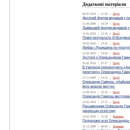
Додаткові матеріали
04.05.2010
|
11:44
|
Події
Дитячий Форум видавців у п
12.09.2009
|
10:29
|
Події
Львівський форум видавців 
15.02.2010
|
12:45
|
Події
Повні результати XІ Всеукра
18.03.2010
|
13:41
|
Події
Любка і Луцишина по-португа
22.03.2010
|
14:04
|
Події
Зустрічі з Олександром Гавр
10.02.2010
|
07:57
|
Події
В Ужгороді презентують «Ан
перетину» Олександра Гав
27.11.2009
|
13:52
|
Події
Олександр Гаврош: «Найціка
його власне життя»
13.06.2010
|
19:10
|
Події
Олександр Гаврош виступив 
23.02.2010
|
21:12
|
Події
Письменники Олександр Гав
українську есеїстику
14.02.2010
|
11:56
|
Новинки
Подорожні есеї Олександра
22.12.2008
|
06:03
|
Новинки