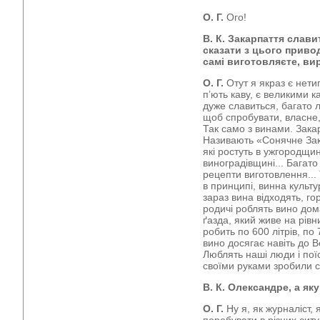
О. Г.
Ого!
В. К. Закарпаття слав
сказати з цього приво
самі виготовляєте, ви
О. Г.
Отут я якраз є нети
п’ють каву, є великими 
дуже славиться, багато
щоб спробувати, власне, 
Так само з винами. Закар
Називають «Сонячне Зак
які ростуть в ужгородщин
виноградівщині... Багато 
рецепти виготовлення... Т
в принципі, винна культ
зараз вина відходять, гор
родичі роблять вино дом
ґазда, який живе на рівн
робить по 600 літрів, по 
вино досягає навіть до 
Люблять наші люди і поїс
своїми руками зробили с
В. К. Олександре, а як
О. Г.
Ну я, як журналіст, 