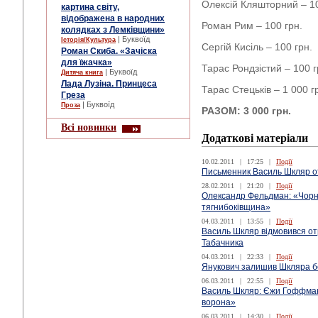
Олексій Кляшторний – 10
картина світу,
відображена в народних
Роман Рим – 100 грн.
колядках з Лемківщини»
| Буквоїд
Історія/Культура
Сергій Кисіль – 100 грн.
Роман Скиба. «Зачіска
для їжачка»
Тарас Рондзістий – 100 г
| Буквоїд
Дитяча книга
Лада Лузіна. Принцеса
Тарас Стецьків – 1 000 г
Греза
| Буквоїд
Проза
РАЗОМ: 3 000 грн.
Всі новинки
Додаткові матеріали
10.02.2011
|
17:25
|
Події
Письменник Василь Шкляр о
28.02.2011
|
21:20
|
Події
Олександр Фельдман: «Чорн
тягнибоківщина»
04.03.2011
|
13:55
|
Події
Василь Шкляр відмовився от
Табачника
04.03.2011
|
22:33
|
Події
Янукович залишив Шкляра бе
06.03.2011
|
22:55
|
Події
Василь Шкляр: Єжи Гоффман 
ворона»
06.03.2011
|
14:30
|
Події