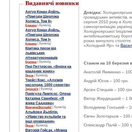
Видавничі новинки
Артур Конан Дойль.
Довідка:
Холодноярська 
«Пригоди Шерлока
громадських активістів, 
Холмса. Том ІІ»
серпня 2010 року в Холо
| Буквоїд
Класика
самоорганізацію українці
Артур Конан Дойль.
Холодноярської Ініціатив
«Пригоди Шерлока
антибільшовитську бороть
Холмса. Том І»
роках минулого століття
| Буквоїд
Класика
«Холодний Яр» та
Васи
Критика прози від
львівських
літературознавців
| Буквоїд
Критика
Станом на 10 березня 
Пер Петтерсон. «Верхи на
крадених конях»
Анатолій Якименко – 100
| Буквоїд
Проза
Трейсі Кокс. «Алхімія
Андрій Юсов – 100 грн.
насолоди. 1000 секретів»
| Буквоїд
Арсен Стецьків – 100 грн
Здоров'я
Парісула Лампсос, Олена
Віктор Жердицький – 1 0
Катаріна Сванберг. «Я
жінка Саддама»
Володимир Гонський – 1
| Буквоїд
Мемуари/Біографії
Альфред Дьоблін.
Євген Золотарьов – 100 
«Убивство кульбаби та
інші оповідання»
Олександр Палій – 100 г
| Буквоїд
Проза
Вікторія Гойсак. «Мовна