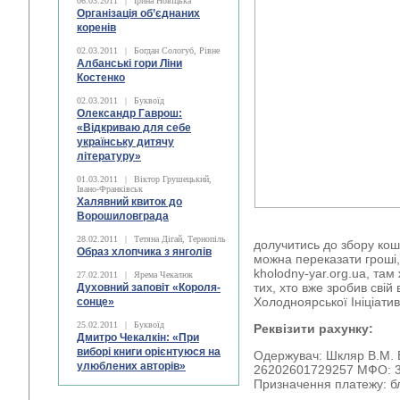
06.03.2011
|
Ірина Новіцька
Організація об’єднаних
коренів
02.03.2011
|
Богдан Сологуб, Рівне
Албанські гори Ліни
Костенко
02.03.2011
|
Буквоїд
Олександр Гаврош:
«Відкриваю для себе
українську дитячу
літературу»
01.03.2011
|
Віктор Грушецький,
Івано-Франківськ
Халявний квиток до
Ворошиловграда
28.02.2011
|
Тетяна Дігай, Тернопіль
долучитись до збору кош
Образ хлопчика з янголів
можна переказати гроші,
kholodny-yar.org.ua, та
27.02.2011
|
Ярема Чекалюк
тих, хто вже зробив свій
Духовний заповіт «Короля-
Холодноярської Ініціати
сонце»
25.02.2011
|
Буквоїд
Реквізити рахунку:
Дмитро Чекалкін: «При
виборі книги орієнтуюся на
Одержувач: Шкляр В.М. 
улюблених авторів»
26202601729257 МФО: 
Призначення платежу: бл