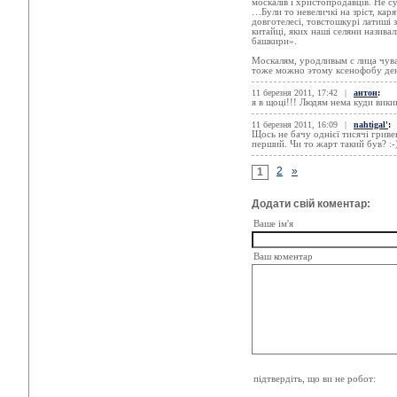
москалів і христопродавців. Не с
…Були то невеличкі на зріст, каря
довготелесі, товстошкурі латиші 
китайці, яких наші селяни назива
башкири».
Москалям, уродливым с лица чув
тоже можно этому ксенофобу де
11 березня 2011, 17:42
|
антон
:
я в щоці!!! Людям нема куди вики
11 березня 2011, 16:09
|
nahtigal'
:
Щось не бачу однієї тисячі гриве
перший. Чи то жарт такий був? :-
2
»
1
Додати свій коментар:
Ваше ім'я
Ваш коментар
підтвердіть, що ви не робот: