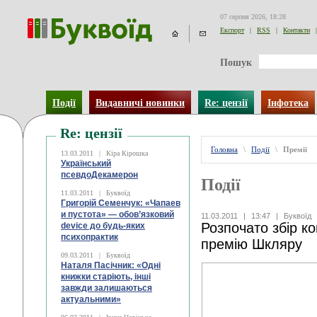
07 серпня 2026, 18:28
Експорт
|
RSS
|
Контакти
|
Пошук
Події
Видавничі новинки
Re: цензії
Інфотека
Re: цензії
Головна
\
Події
\
Премії
13.03.2011
|
Кіра Кірошка
Український
псевдоДекамерон
Події
11.03.2011
|
Буквоїд
Григорій Семенчук: «Чапаев
и пустота» — обов’язковий
11.03.2011
|
13:47
|
Буквоїд
Розпочато збір к
device до будь-яких
психопрактик
премію Шкляру
09.03.2011
|
Буквоїд
Наталя Пасічник: «Одні
книжки старіють, інші
завжди залишаються
актуальними»