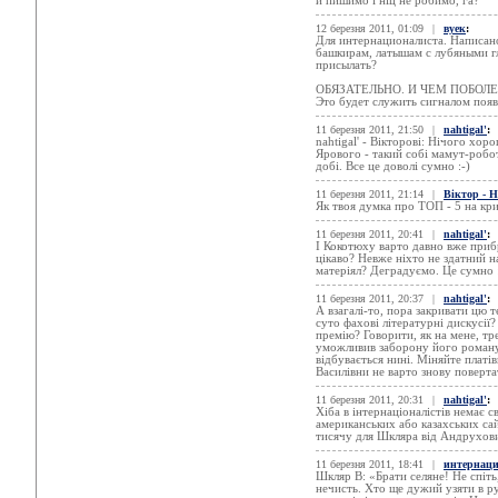
й пишимо і ніц не робимо, га?
12 березня 2011, 01:09
|
вуек
:
Для интернационалиста. Написан
башкирам, латышам с лубяными г
присылать?
ОБЯЗАТЕЛЬНО. И ЧЕМ ПОБОЛЕ
Это будет служить сигналом появ
11 березня 2011, 21:50
|
nahtigal'
:
nahtigal' - Вікторові: Нічого хо
Ярового - такий собі мамут-робот
добі. Все це доволі сумно :-)
11 березня 2011, 21:14
|
Віктор - 
Як твоя думка про ТОП - 5 на кр
11 березня 2011, 20:41
|
nahtigal'
:
І Кокотюху варто давно вже приб
цікаво? Невже ніхто не здатний 
матеріял? Деградуємо. Це сумно :
11 березня 2011, 20:37
|
nahtigal'
:
А взагалі-то, пора закривати цю те
суто фахові літературні дискусії
премію? Говорити, як на мене, т
уможливив заборону його роману.
відбувається нині. Міняйте платі
Василівни не варто знову поверта
11 березня 2011, 20:31
|
nahtigal'
:
Хіба в інтернаціоналістів немає с
американських або казахських сай
тисячу для Шкляра від Андрухови
11 березня 2011, 18:41
|
интернаци
Шкляр В: «Брати селяне! Не спіть
нечисть. Хто ще дужий узяти в ру