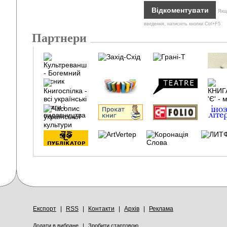
Якщо
введення, натисніть кнопки Ctrl+F5
Партнери
Експорт
|
RSS
|
Контакти
|
Архів
|
Реклама
Додати в вибране
|
Зробити стартовою