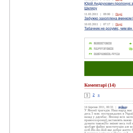
Юрій Андрухович пропонує з
Шкляру
11.03.2011
|
09:00
|
Події
Забужко захоплена вчинком
10.03.2011
|
07:17
|
Події
Табачник не розуміє, чим ві
коментувати
роздрукувати
повідомити друга
Коментарі
(14)
2
»
1
14 березня 2011, 00:33
|
вуйко
:
У Японії трагедія. Наш нарід ма
десь 5 млн. постраждалих в Укра
назад у даунбас. Японці всіх зас
правоохоронці),заставлять важко 
думати також(бо змінят весь той
зроблят файну конституцію але вс
осіб.Йо-йо-йой яке добре життє 