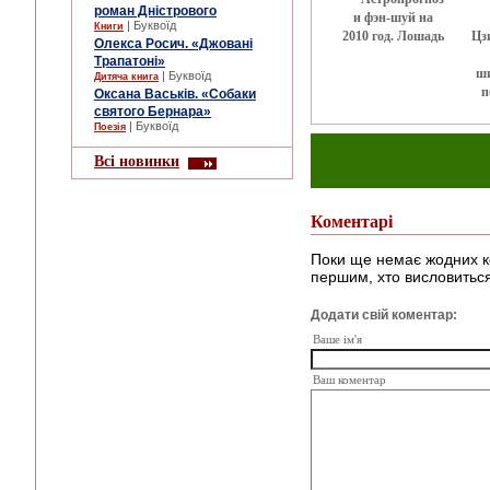
роман Дністрового
и фэн-шуй на
| Буквоїд
Книги
2010 год. Лошадь
Цз
Олекса Росич. «Джовані
Трапатоні»
ши
| Буквоїд
Дитяча книга
п
Оксана Васьків. «Собаки
святого Бернара»
| Буквоїд
Поезія
Всі новинки
Коментарі
Поки ще немає жодних к
першим, хто висловиться
Додати свій коментар:
Ваше ім'я
Ваш коментар