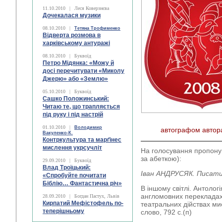
11.10.2010
|
Леся Коверзнєва
Дочекалася музики
08.10.2010
|
Тетяна Трофименко
Відверта розмова в
харківському антуражі
08.10.2010
|
Буквоїд
Петро Мідянка: «Можу й
досі перечитувати «Миколу
Джерю» або «Землю»
05.10.2010
|
Буквоїд
Сашко Положинський:
Читаю те, що трапляється
під руку і під настрій
01.10.2010
|
Володимир
автографом автор
Вакуленко-К.
Контркультура та марґінес
мислення укрсучліт
На голосування пропону
за абеткою):
29.09.2010
|
Буквоїд
Влад Троїцький:
Іван АНДРУСЯК. Писати
«Спробуйте почитати
Біблію… Фантастична річ»
В іншому світлі. Антологі
англомовних перекладах 
28.09.2010
|
Богдан Пастух, Львів
Кирпатий Мефістофель по-
театральних дійствах мис
теперішньому
слово, 792 с.(п)