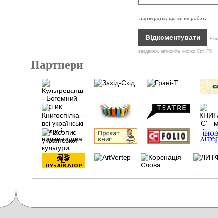
підтвердіть, що ви не робот:
Якщо
введення, натисніть кнопки Ctrl+F5
Партнери