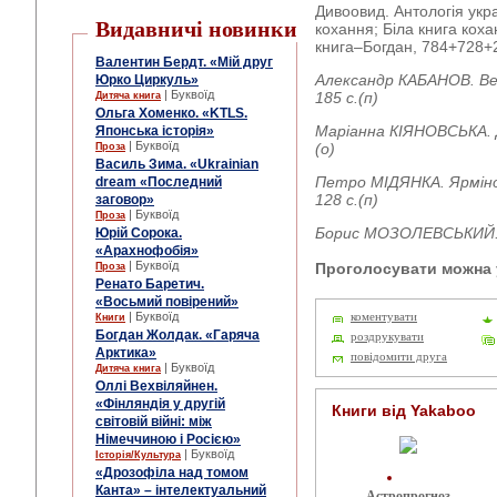
Дивоовид. Антологія украї
Видавничі новинки
кохання; Біла книга кох
книга–Богдан, 784+728+2
Валентин Бердт. «Мій друг
Александр КАБАНОВ. Ве
Юрко Циркуль»
| Буквоїд
185 с.(п)
Дитяча книга
Ольга Хоменко. «KTLS.
Маріанна КІЯНОВСЬКА.
Японська історія»
| Буквоїд
(о)
Проза
Василь Зима. «Ukrainian
Петро МІДЯНКА. Ярмін
dream «Последний
128 с.(п)
заговор»
| Буквоїд
Проза
Борис МОЗОЛЕВСЬКИЙ. По
Юрій Сорока.
«Арахнофобія»
| Буквоїд
Проголосувати можна у
Проза
Ренато Баретич.
«Восьмий повірений»
| Буквоїд
коментувати
Книги
Богдан Жолдак. «Гаряча
роздрукувати
Арктика»
повідомити друга
| Буквоїд
Дитяча книга
Оллі Вехвіляйнен.
«Фінляндія у другій
Книги від Yakaboo
світовій війні: між
Німеччиною і Росією»
| Буквоїд
Історія/Культура
«Дрозофіла над томом
Канта» – інтелектуальний
Астропрогноз