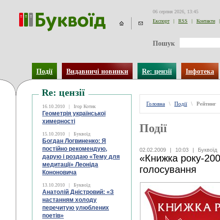
06 серпня 2026, 13:45
Експорт
|
RSS
|
Контакти
|
Пошук
Події
Видавничі новинки
Re: цензії
Інфотека
Re: цензії
Головна
\
Події
\
Рейтинг
16.10.2010
|
Ігор Котик
Геометрія української
химерності
Події
15.10.2010
|
Буквоїд
Богдан Логвиненко: Я
постійно рекомендую,
02.02.2009
|
10:03
|
Буквоїд
«Книжка року-200
дарую і роздаю «Тему для
медитації» Леоніда
голосування
Кононовича
13.10.2010
|
Буквоїд
Анатолій Дністровий: «З
настанням холоду
перечитую улюблених
поетів»