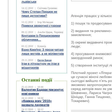
львівськи
14.12.2010
|
Світлана Громенко
Чому Степан Процюк не
Агенція працює у кілько
пише детективи?
13.12.2010
|
Ігор Мочкодан
1) пошук та продюсуванн
Примхи зворотної сторони
2) видання та рекламно
09.12.2010
|
Альбін Цирик, Чернівці
замовлення;
Кентаври із Процюковими
обличчями…
3) окремі видавничі прое
люди;
03.12.2010
|
Буквоїд
Вано Крюґер: З прози читаю
4) просування книжкової 
лише метрів, а не міліметрів
закордонний ринок;
29.11.2010
|
Євген Баран
Ігри в літературу як ігри в
5) створення інституції л
мізантропів
Пілотний проект «Літера
це сучасні жіночі любов
Останні події
сьогодні вийшло п’ять ро
зможемо запропонувати 
25.12.2010
|
10:44
серед авторів яких як у
Валентин Бадрак презентує
Шевченко, Лариса Чагровс
нові книжки
Шніцар, Ганна Тищенко,
24.12.2010
|
18:30
Токаревич).
«Книжка року ’2010»
назвала лауреатів
24.12.2010
|
16:12