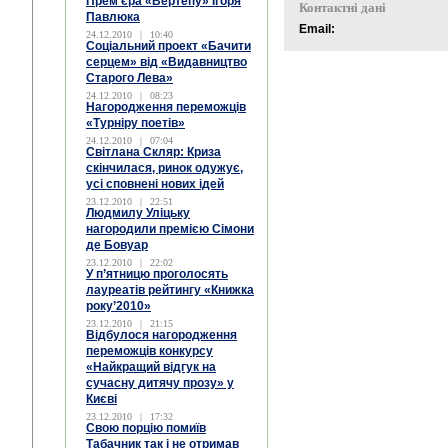
Прем’єра «Вертепу» Ігоря
Контактні дані
Павлюка
Email:
24.12.2010
|
10:40
Соціальний проект «Бачити
серцем» від «Видавництво
Старого Лева»
24.12.2010
|
08:23
Нагородження переможців
«Турніру поетів»
24.12.2010
|
07:04
Світлана Скляр: Криза
скінчилася, ринок одужує,
усі сповнені нових ідей
23.12.2010
|
22:51
Людмилу Уліцьку
нагородили премією Сімони
де Бовуар
23.12.2010
|
22:02
У п’ятницю проголосять
лауреатів рейтингу «Книжка
року’2010»
23.12.2010
|
21:15
Відбулося нагородження
переможців конкурсу
«Найкращий відгук на
сучасну дитячу прозу» у
Києві
23.12.2010
|
17:32
Свою порцію помиїв
Табачник так і не отримав