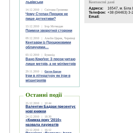
Контактні дані
львівськи
Адреса:
16547, м. Біла 
14.12.2010
|
Світлана Громенко
Телефон:
+38 (04463) 3-
Чому Степан Процюк не
Email:
пише детективи?
13.12.2010
|
Ігор Мочкодан
Примхи зворотної сторони
09.12.2010
|
Альбін Цирик, Чернівці
Кентаври із Процюковими
обличчями…
03.12.2010
|
Буквоїд
Вано Крюґер: З прози читаю
лише метрів, а не міліметрів
29.11.2010
|
Євген Баран
Ігри в літературу як ігри в
мізантропів
Останні події
25.12.2010
|
10:44
Валентин Бадрак презентує
нові книжки
24.12.2010
|
18:30
«Книжка року ’2010»
назвала лауреатів
24.12.2010
|
16:12