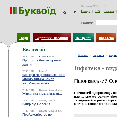
06 серпня 2026, 15:07
Експорт
|
RSS
|
Контакти
|
Пошук
Події
Видавничі новинки
Re: цензії
Інфотека
Re: цензії
Головна
\
Інфотека
\
видав
26.12.2010
|
Євген Баран
Пролог любові як пролог
життя…
Інфотека - вид
23.12.2010
|
Буквоїд
Вікторія Черняхівська: «Всі
книжки читаю немов
Пшонківський Ол
автобіографічні»
20.12.2010
|
Оксана Жила, Львів
Приватний підприємець, як
Жінка, яка шукає щастя…
навчально-методичну літер
та виданні історичної і кра
16.12.2010
|
Олена Даниліна
з питань генеалогії та гера
Кайф від Положія
15.12.2010
|
Оксана Жила, Львів
Пройдисвітство по-