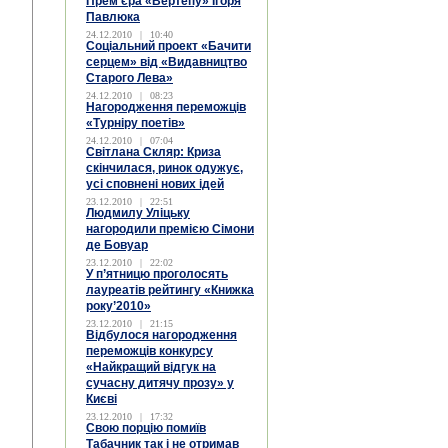
Прем’єра «Вертепу» Ігоря
Павлюка
24.12.2010
|
10:40
Соціальний проект «Бачити
серцем» від «Видавництво
Старого Лева»
24.12.2010
|
08:23
Нагородження переможців
«Турніру поетів»
24.12.2010
|
07:04
Світлана Скляр: Криза
скінчилася, ринок одужує,
усі сповнені нових ідей
23.12.2010
|
22:51
Людмилу Уліцьку
нагородили премією Сімони
де Бовуар
23.12.2010
|
22:02
У п’ятницю проголосять
лауреатів рейтингу «Книжка
року’2010»
23.12.2010
|
21:15
Відбулося нагородження
переможців конкурсу
«Найкращий відгук на
сучасну дитячу прозу» у
Києві
23.12.2010
|
17:32
Свою порцію помиїв
Табачник так і не отримав