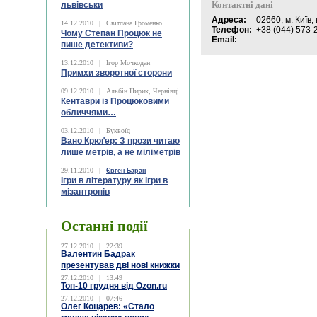
Контактні дані
львівськи
Адреса:
02660, м. Київ,
14.12.2010
|
Світлана Громенко
Телефон:
+38 (044) 573-2
Чому Степан Процюк не
Email:
пише детективи?
13.12.2010
|
Ігор Мочкодан
Примхи зворотної сторони
09.12.2010
|
Альбін Цирик, Чернівці
Кентаври із Процюковими
обличчями…
03.12.2010
|
Буквоїд
Вано Крюґер: З прози читаю
лише метрів, а не міліметрів
29.11.2010
|
Євген Баран
Ігри в літературу як ігри в
мізантропів
Останні події
27.12.2010
|
22:39
Валентин Бадрак
презентував дві нові книжки
27.12.2010
|
13:49
Топ-10 грудня від Ozon.ru
27.12.2010
|
07:46
Олег Коцарев: «Стало