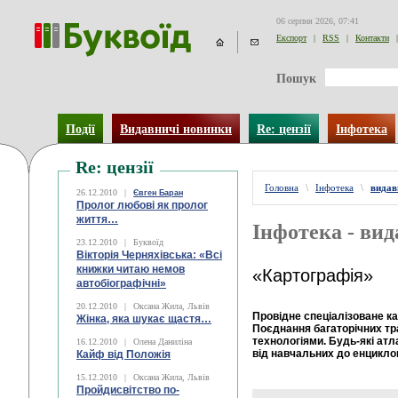
06 серпня 2026, 07:41
Експорт
|
RSS
|
Контакти
|
Пошук
Події
Видавничі новинки
Re: цензії
Інфотека
Re: цензії
Головна
\
Інфотека
\
видав
26.12.2010
|
Євген Баран
Пролог любові як пролог
життя…
Інфотека - ви
23.12.2010
|
Буквоїд
Вікторія Черняхівська: «Всі
книжки читаю немов
«Картографія»
автобіографічні»
20.12.2010
|
Оксана Жила, Львів
Провідне спеціалізоване к
Жінка, яка шукає щастя…
Поєднання багаторічних тр
технологіями. Будь-які атла
16.12.2010
|
Олена Даниліна
від навчальних до енцикло
Кайф від Положія
15.12.2010
|
Оксана Жила, Львів
Пройдисвітство по-