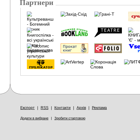
Партнери
Експорт
|
RSS
|
Контакти
|
Архів
|
Реклама
Додати в вибране
|
Зробити стартовою