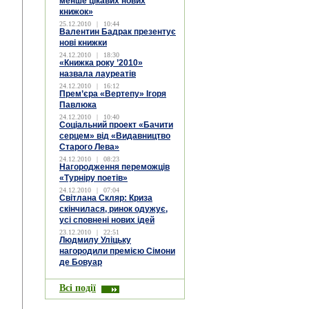
менше цікавих нових
книжок»
25.12.2010
|
10:44
Валентин Бадрак презентує
нові книжки
24.12.2010
|
18:30
«Книжка року ’2010»
назвала лауреатів
24.12.2010
|
16:12
Прем’єра «Вертепу» Ігоря
Павлюка
24.12.2010
|
10:40
Соціальний проект «Бачити
серцем» від «Видавництво
Старого Лева»
24.12.2010
|
08:23
Нагородження переможців
«Турніру поетів»
24.12.2010
|
07:04
Світлана Скляр: Криза
скінчилася, ринок одужує,
усі сповнені нових ідей
23.12.2010
|
22:51
Людмилу Уліцьку
нагородили премією Сімони
де Бовуар
Всі події