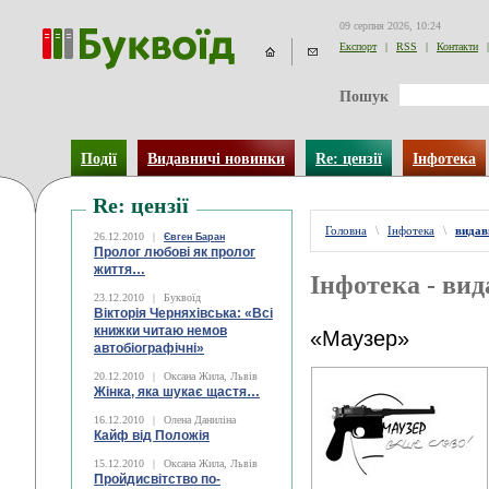
09 серпня 2026, 10:24
Експорт
|
RSS
|
Контакти
|
Пошук
Події
Видавничі новинки
Re: цензії
Інфотека
Re: цензії
Головна
\
Інфотека
\
видав
26.12.2010
|
Євген Баран
Пролог любові як пролог
життя…
Інфотека - ви
23.12.2010
|
Буквоїд
Вікторія Черняхівська: «Всі
книжки читаю немов
«Маузер»
автобіографічні»
20.12.2010
|
Оксана Жила, Львів
Жінка, яка шукає щастя…
16.12.2010
|
Олена Даниліна
Кайф від Положія
15.12.2010
|
Оксана Жила, Львів
Пройдисвітство по-