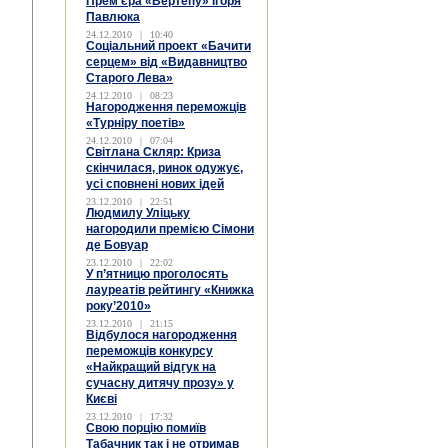
Прем’єра «Вертепу» Ігоря
Павлюка
24.12.2010
|
10:40
Соціальний проект «Бачити
серцем» від «Видавництво
Старого Лева»
24.12.2010
|
08:23
Нагородження переможців
«Турніру поетів»
24.12.2010
|
07:04
Світлана Скляр: Криза
скінчилася, ринок одужує,
усі сповнені нових ідей
23.12.2010
|
22:51
Людмилу Уліцьку
нагородили премією Сімони
де Бовуар
23.12.2010
|
22:02
У п’ятницю проголосять
лауреатів рейтингу «Книжка
року’2010»
23.12.2010
|
21:15
Відбулося нагородження
переможців конкурсу
«Найкращий відгук на
сучасну дитячу прозу» у
Києві
23.12.2010
|
17:32
Свою порцію помиїв
Табачник так і не отримав