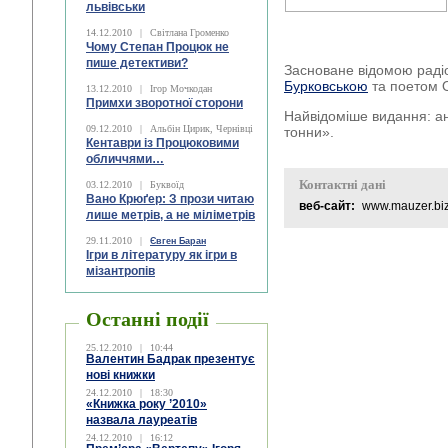
львівськи
14.12.2010
|
Світлана Громенко
Чому Степан Процюк не
пише детективи?
Засноване відомою рад
Бурковською
та поетом 
13.12.2010
|
Ігор Мочкодан
Примхи зворотної сторони
Найвідоміше видання: ант
09.12.2010
|
Альбін Цирик, Чернівці
тонни».
Кентаври із Процюковими
обличчями…
Контактні дані
03.12.2010
|
Буквоїд
Вано Крюґер: З прози читаю
веб-сайт:
www.mauzer.bi
лише метрів, а не міліметрів
29.11.2010
|
Євген Баран
Ігри в літературу як ігри в
мізантропів
Останні події
25.12.2010
|
10:44
Валентин Бадрак презентує
нові книжки
24.12.2010
|
18:30
«Книжка року ’2010»
назвала лауреатів
24.12.2010
|
16:12