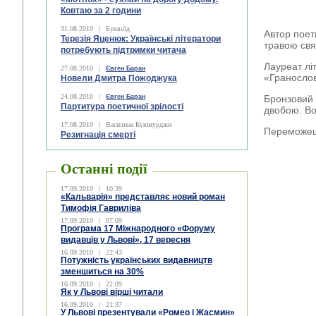
Ковтаю за 2 години
31.08.2010
|
Буквоїд
Автор поет
Терезія Яценюк: Українські літератори
травою свя
потребують підтримки читача
Лауреат лі
27.08.2010
|
Євген Баран
«Гранослов
Новели Дмитра Пожоджука
24.08.2010
|
Євген Баран
Бронзовий п
Партитура поетичної зрілості
двобою. Во
17.08.2010
|
Василина Куюмурджи
Переможець
Резигнація смерті
Останні події
17.09.2010
|
10:39
«Кальварія» представляє новий роман
Тимофія Гавриліва
17.09.2010
|
07:09
Програма 17 Міжнародного «Форуму
видавців у Львові», 17 вересня
16.09.2010
|
22:43
Потужність українських видавництв
зменшиться на 30%
16.09.2010
|
22:09
Як у Львові вірші читали
16.09.2010
|
21:37
У Львові презентували «Ромео і Жасмин»