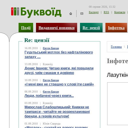
08 серпня 2026, 15:32
Експорт
|
RSS
|
Контакти
|
Події
Видавничі новинки
Re: цензії
Інфотека
Re: цензії
Головна
\
16.09.2010
|
Євген Баран
Гуцульський мотлох без нафталінового
запаху …
Інфоте
13.09.2010
|
Буквоїд
Денис Іванов: Читаю книги, які порадили
друзі, чиїм смакам я довіряю
Лазуткі
10.09.2010
|
Євген Баран
«І мені вже не страшно у слові іти самій»
06.09.2010
|
Євген Баран
Люди, побачені через книги...
03.09.2010
|
Буквоїд
Мирослав Слабошпицький: Книжки не
тампакси - читайте не розрекламовані
бренди, а героїв культури!
01.09.2010
|
Юлія Скорода
«Мотлох» - сухпай на дорогу додому.