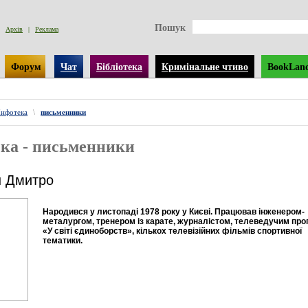
Пошук
Архів
|
Реклама
Форум
Чат
Бібліотека
Кримінальне чтиво
BookLan
Інфотека
\
письменники
ка - письменники
н Дмитро
Народився у листопаді 1978 року у Києві. Працював інженером-
металургом, тренером із карате, журналістом, телеведучим пр
«У світі єдиноборств», кількох телевізійних фільмів спортивної
тематики.