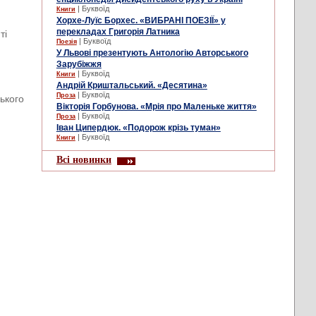
| Буквоїд
Книги
Хорхе-Луїс Борхес. «ВИБРАНІ ПОЕЗІЇ» у
перекладах Григорія Латника
ті
| Буквоїд
Поезія
У Львові презентують Антологію Авторського
Зарубіжжя
| Буквоїд
Книги
Андрій Криштальський. «Десятина»
| Буквоїд
Проза
цького
Вікторія Горбунова. «Мрія про Маленьке життя»
| Буквоїд
Проза
Іван Ципердюк. «Подорож крізь туман»
| Буквоїд
Книги
Всі новинки