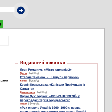
d
Видавничі новинки
Леся Романчук. «Місто карликів 2»
| Буквоїд
Проза
Степан Семенюк. «…І гинули першими»
ограми
| Буквоїд
Книги
Ксенія Ковальська. «Канікули Прибульців із
Салатти»
| Буквоїд
Дитяча книга
Хорхе Луїс Борхес. «ВИБРАНІ ПОЕЗІЇ» у
перекладах Сергія Борщевського
| Буквоїд
Поезія
«Рух опору в Україні: 1960–1990»: перша
енциклопедія дисидентського руху в Україні