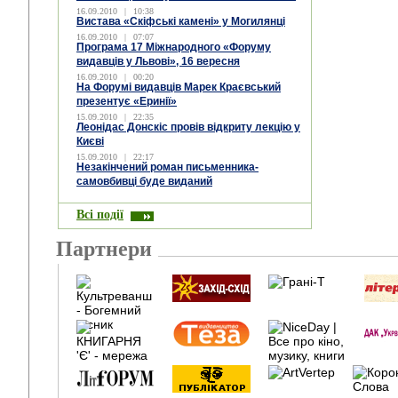
16.09.2010
|
10:38
Вистава «Скіфські камені» у Могилянці
16.09.2010
|
07:07
Програма 17 Міжнародного «Форуму
видавців у Львові», 16 вересня
16.09.2010
|
00:20
На Форумі видавців Марек Краєвський
презентує «Еринії»
15.09.2010
|
22:35
Леонідас Донскіс провів відкриту лекцію у
Києві
15.09.2010
|
22:17
Незакінчений роман письменника-
самовбивці буде виданий
Всі події
Партнери