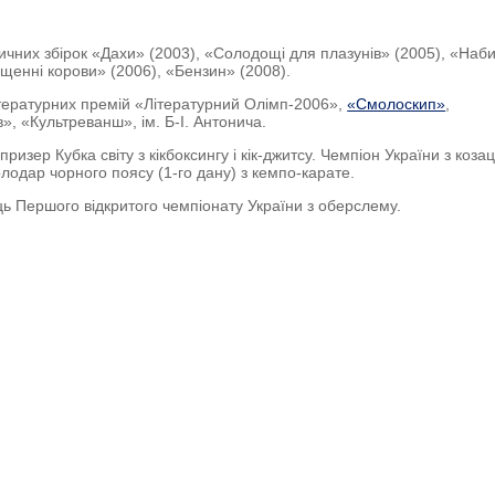
ичних збірок «Дахи» (2003), «Солодощі для плазунів» (2005), «Наби
щенні корови» (2006), «Бензин» (2008).
тературних премій «Літературний Олімп-2006»,
«Смолоскип»
,
», «Культреванш», ім. Б-І. Антонича.
ризер Кубка світу з кікбоксингу і кік-джитсу. Чемпіон України з коза
лодар чорного поясу (1-го дану) з кемпо-карате.
 Першого відкритого чемпіонату України з оберслему.