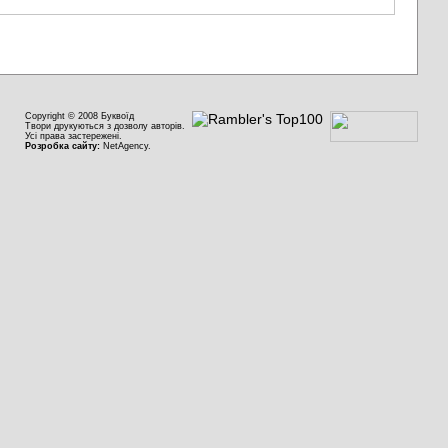
Copyright © 2008 Буквоїд
Твори друкуються з дозволу авторів.
Усі права застережені.
Розробка сайту:
NetAgency.