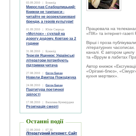
03.09.2010
|
Буквоїд
Мирослав Слабошпицький:
Книжки не тампакси -
читайте не розрекламовані
бренди, а героїв культури!
Працювала на телеканал
01.09.2010
|
Юлія Скорода
«ПІК» та інтернет-газеті
«Мотлох» - сухпай на
дорогу додому. Ковтаю за 2
Вірші і проза публікували
години
літературних часописах
31.08.2010
|
Буквоїд
каналі. Є автором циклу
Терезія Яценюк: Українські
та «Вррум в лабетах Пр
літератори потребують
підтримки читача
Автор книжок «Ексгумація
«Орігамі-блюз», «Сімург
27.08.2010
|
Євген Баран
кухня мертвих».
Новели Дмитра Пожоджука
24.08.2010
|
Євген Баран
Партитура поетичної
зрілості
17.08.2010
|
Василина Куюмурджи
Резигнація смерті
Останні події
22.09.2010
|
07:36
Літературний інтернет: Сайт