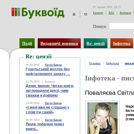
07 серпня 2026, 18:27
Експорт
|
RSS
|
Контакти
|
Пошук
Події
Видавничі новинки
Re: цензії
Інфотека
Re: цензії
Головна
\
Інфотека
\
письм
16.09.2010
|
Євген Баран
Гуцульський мотлох без
нафталінового запаху …
Інфотека - пи
13.09.2010
|
Буквоїд
Денис Іванов: Читаю книги,
які порадили друзі, чиїм
Поваляєва Світл
смакам я довіряю
10.09.2010
|
Євген Баран
Наро
«І мені вже не страшно у
Інст
слові іти самій»
унів
(спе
06.09.2010
|
Євген Баран
Люди, побачені через
книги...