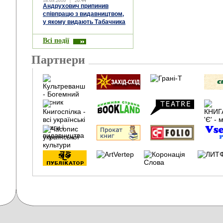
18.09.2010
|
20:44
Андрухович припинив
співпрацю з видавництвом,
у якому видають Табачника
Всі події
Партнери