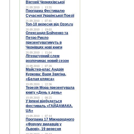
Вікторії Черняхівської
21.09.2010
|
13:35
Програма Фестивалю
Сучасної Української Поезії
21.09.2010
|
07:41
Топ-10 вересня від Ozon.ru
20.09.2010
|
19:03
Олександр Бойченко та
Петро Рихло
презентуватимуть в
Чернівцях нові книги
20.09.2010
|
15:04
Літературний слем
розпочинає новий сезон
20.09.2010
|
07:26
Майстер-клас Андрія
Куркова: Варя Звягіна,
«Белая клякса»
19.09.2010
|
22:36
Терезія Мора презентувала
книгу «День у день»
19.09.2010
|
08:25
У Ірпені відбудеться
фестиваль «ГАЙДАМАКА.
UA»
19.09.2010
|
07:14
Програма 17 Міжнародного
«Форуму видавців у
Львові», 19 вересня