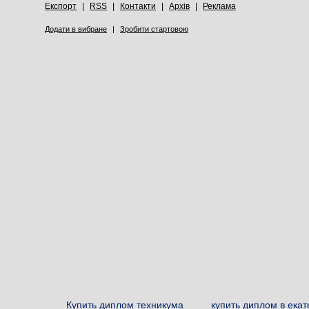
Експорт
|
RSS
|
Контакти
|
Архів
|
Реклама
Додати в вибране
|
Зробити стартовою
Купить диплом техникума
купить диплом в ека