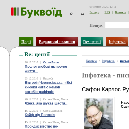
09 серпня 2026, 12:11
Експорт
|
RSS
|
Контакти
|
Пошук
Події
Видавничі новинки
Re: цензії
Інфотека
Re: цензії
Головна
\
Інфотека
\
письм
26.12.2010
|
Євген Баран
Пролог любові як пролог
життя…
Інфотека - пи
23.12.2010
|
Буквоїд
Вікторія Черняхівська: «Всі
книжки читаю немов
Сафон Карлос Ру
автобіографічні»
20.12.2010
|
Оксана Жила, Львів
Наро
Жінка, яка шукає щастя…
Сцен
16.12.2010
|
Олена Даниліна
Кайф від Положія
15.12.2010
|
Оксана Жила, Львів
Пройдисвітство по-