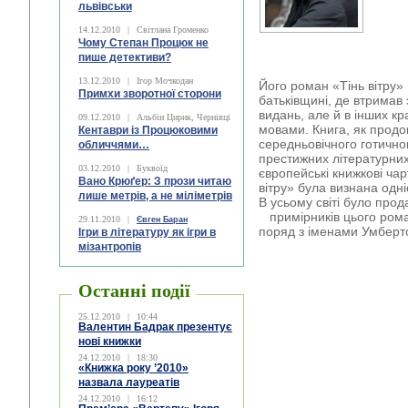
львівськи
14.12.2010
|
Світлана Громенко
Чому Степан Процюк не
пише детективи?
13.12.2010
|
Ігор Мочкодан
Його роман «Тінь вітру» 
Примхи зворотної сторони
батьківщині, де втримав 
видань, але й в інших к
09.12.2010
|
Альбін Цирик, Чернівці
мовами. Книга, як продо
Кентаври із Процюковими
середньовічного готичног
обличчями…
престижних літературних
03.12.2010
|
Буквоїд
європейські книжкові чарт
Вано Крюґер: З прози читаю
вітру» була визнана одні
лише метрів, а не міліметрів
В усьому світі було прод
примірників цього рома
29.11.2010
|
Євген Баран
поряд з іменами Умберт
Ігри в літературу як ігри в
мізантропів
Останні події
25.12.2010
|
10:44
Валентин Бадрак презентує
нові книжки
24.12.2010
|
18:30
«Книжка року ’2010»
назвала лауреатів
24.12.2010
|
16:12