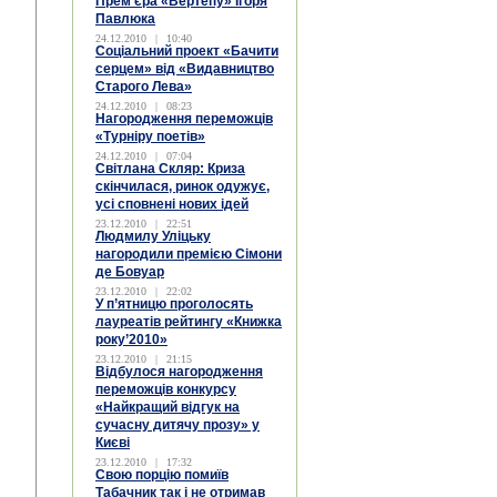
Прем’єра «Вертепу» Ігоря
Павлюка
24.12.2010
|
10:40
Соціальний проект «Бачити
серцем» від «Видавництво
Старого Лева»
24.12.2010
|
08:23
Нагородження переможців
«Турніру поетів»
24.12.2010
|
07:04
Світлана Скляр: Криза
скінчилася, ринок одужує,
усі сповнені нових ідей
23.12.2010
|
22:51
Людмилу Уліцьку
нагородили премією Сімони
де Бовуар
23.12.2010
|
22:02
У п’ятницю проголосять
лауреатів рейтингу «Книжка
року’2010»
23.12.2010
|
21:15
Відбулося нагородження
переможців конкурсу
«Найкращий відгук на
сучасну дитячу прозу» у
Києві
23.12.2010
|
17:32
Свою порцію помиїв
Табачник так і не отримав