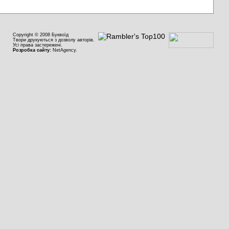
Copyright © 2008 Буквоїд
Твори друкуються з дозволу авторів.
Усі права застережені.
Розробка сайту:
NetAgency.