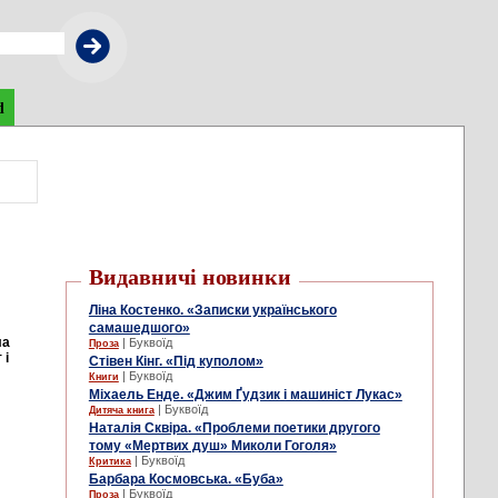
d
Видавничі новинки
Ліна Костенко. «Записки українського
самашедшого»
ла
| Буквоїд
Проза
 і
Стівен Кінг. «Під куполом»
| Буквоїд
Книги
Міхаель Енде. «Джим Ґудзик і машиніст Лукас»
| Буквоїд
Дитяча книга
Наталія Сквіра. «Проблеми поетики другого
тому «Мертвих душ» Миколи Гоголя»
| Буквоїд
Критика
Барбара Космовська. «Буба»
| Буквоїд
Проза