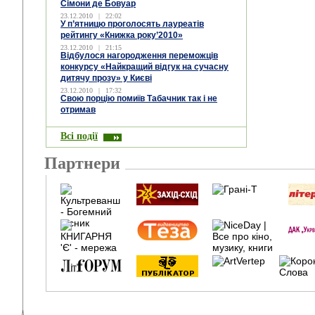
Сімони де Бовуар
23.12.2010
|
22:02
У п’ятницю проголосять лауреатів
рейтингу «Книжка року’2010»
23.12.2010
|
21:15
Відбулося нагородження переможців
конкурсу «Найкращий відгук на сучасну
дитячу прозу» у Києві
23.12.2010
|
17:32
Свою порцію помиїв Табачник так і не
отримав
Всі події
Партнери