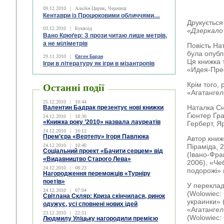
09.12.2010
|
Альбін Цирик, Чернівці
Кентаври із Процюковими обличчями…
Друкується 
03.12.2010
|
Буквоїд
«
Дзеркало
Вано Крюґер: З прози читаю лише метрів,
а не міліметрів
Повість На
була опубл
29.11.2010
|
Євген Баран
Ця книжка 
Ігри в літературу як ігри в мізантропів
«Идея-Прес
Крім того,
Останні події
«Агатангел
25.12.2010
|
10:44
Наталка Сн
Валентин Бадрак презентує нові книжки
Ґюнтер Ґра
24.12.2010
|
18:30
«Книжка року ’2010» назвала лауреатів
Герберт, Я
24.12.2010
|
16:12
Прем’єра «Вертепу» Ігоря Павлюка
Автор книж
24.12.2010
|
10:40
Піраміда, 
Соціальний проект «Бачити серцем» від
(Івано-Фра
«Видавництво Старого Лева»
2006), «Че
24.12.2010
|
08:23
подорожі» 
Нагородження переможців «Турніру
поетів»
У переклад
24.12.2010
|
07:04
(Wolowiec:
Світлана Скляр: Криза скінчилася, ринок
украинки» 
одужує, усі сповнені нових ідей
«Агатангел
23.12.2010
|
22:51
(Wolowiec:
Людмилу Уліцьку нагородили премією