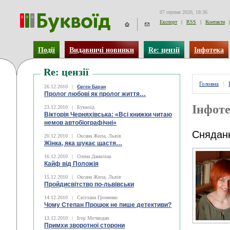
07 серпня 2026, 18:36
Експорт
|
RSS
|
Контакти
|
Події
Видавничі новинки
Re: цензії
Інфотека
Re: цензії
Головна
\
26.12.2010
|
Євген Баран
Пролог любові як пролог життя…
Інфоте
23.12.2010
|
Буквоїд
Вікторія Черняхівська: «Всі книжки читаю
немов автобіографічні»
Снядан
20.12.2010
|
Оксана Жила, Львів
Жінка, яка шукає щастя…
16.12.2010
|
Олена Даниліна
Кайф від Положія
15.12.2010
|
Оксана Жила, Львів
Пройдисвітство по-львівськи
14.12.2010
|
Світлана Громенко
Чому Степан Процюк не пише детективи?
13.12.2010
|
Ігор Мочкодан
Примхи зворотної сторони