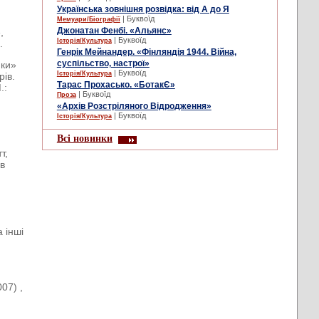
Українська зовнішня розвідка: від А до Я
| Буквоїд
Мемуари/Біографії
Джонатан Фенбі. «Альянс»
,
| Буквоїд
Історія/Культура
.
Генрік Мейнандер. «Фінляндія 1944. Війна,
суспільство, настрої»
нки»
| Буквоїд
Історія/Культура
рів.
Тарас Прохасько. «БотакЄ»
.:
| Буквоїд
Проза
«Архів Розстріляного Відродження»
| Буквоїд
Історія/Культура
Всі новинки
т,
ев
 інші
07) ,