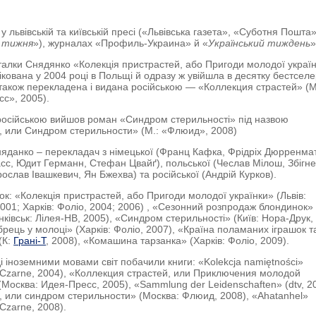
у львівській та київській пресі («Львівська газета», «Суботня Пошта»
 тижня
»), журналах «Профиль-Украина» й «
Український тиждень
»
талки Снядянко «Колекція пристрастей, або Пригоди молодої украї
ікована у 2004 році в Польщі й одразу ж увійшла в десятку бестселе
також перекладена і видана російською — «Коллекция страстей» (М
с», 2005).
 російською вийшов роман «Синдром стерильності» під назвою
, или Синдром стерильности» (М.: «Флюид», 2008)
яданко – перекладач з німецької (Франц Кафка, Фрідріх Дюрренмат
сс, Юдит Германн, Стефан Цвайґ), польської (Чеслав Мілош, Збігн
рослав Івашкевич, Ян Бжехва) та російської (Андрій Курков).
ок: «Колекція пристрастей, або Пригоди молодої українки» (Львів:
2001; Харків: Фоліо, 2004; 2006) , «Сезонний розпродаж блондинок»
нківськ: Лілея-НВ, 2005), «Синдром стерильності» (Київ: Нора-Друк,
брець у молоці» (Харків: Фоліо, 2007), «Країна поламаних іграшок та
(К:
Грані-Т
, 2008), «Комашина тарзанка» (Харків: Фоліо, 2009).
і іноземними мовами світ побачили книги: «Kolekcja namiętności»
 Czarne, 2004), «Коллекция страстей, или Приключения молодой
(Москва: Идея-Пресс, 2005), «Sammlung der Leidenschaften» (dtv, 20
, или синдром стерильности» (Москва: Флюид, 2008), «Ahatanhel»
 Czarne, 2008).