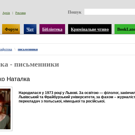
Пошук
Архів
|
Реклама
Форум
Чат
Бібліотека
Кримінальне чтиво
BookLan
Інфотека
\
письменники
ка - письменники
ко Наталка
Народилася у 1973 році у Львові. За освітою — філолог, закінчи
Львівський та Фрайбурзький університети, за фахом – журналіст
перекладач з польської, німецької та російської.