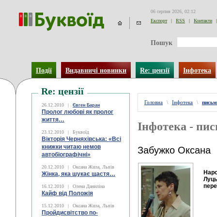
06 серпня 2026, 02:12
Експорт
|
RSS
|
Контакти
|
Пошук
Події
Видавничі новинки
Re: цензії
Інфотека
Re: цензії
Головна
\
Інфотека
\
письм
26.12.2010
|
Євген Баран
Пролог любові як пролог
життя…
Інфотека - пи
23.12.2010
|
Буквоїд
Вікторія Черняхівська: «Всі
книжки читаю немов
Забужко Оксана
автобіографічні»
20.12.2010
|
Оксана Жила, Львів
Наро
Жінка, яка шукає щастя…
Луць
пере
16.12.2010
|
Олена Даниліна
Кайф від Положія
15.12.2010
|
Оксана Жила, Львів
Пройдисвітство по-