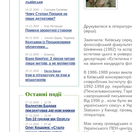
львівськи
14.12.2010
|
Світлана Громенко
Чому Степан Процюк не
пише детективи?
Друкуватися в літературн
13.12.2010
|
Ігор Мочкодан
Примхи зворотної сторони
(вірші).
09.12.2010
|
Альбін Цирик, Чернівці
Закінчила: Київську сер
Кентаври із Процюковими
філософський факультет 
обличчями…
Шевченка (1982) та аспі
естетики цього ж універс
03.12.2010
|
Буквоїд
дисертацію «Естетична п
Вано Крюґер: З прози читаю
на звання кандидата фі
лише метрів, а не міліметрів
29.11.2010
|
Євген Баран
В 1986-1988 роках викла
Ігри в літературу як ігри в
в Київській консерваторії
мізантропів
співробітник Інституту ф
1992-1994 рр. перебува
(Пенсильванському, Гарв
Останні події
«запрошений письменник
Від 1996 р., коли було 
27.12.2010
|
22:39
українського сексу» в Укр
Валентин Бадрак
Statues» у Канаді, пров
презентував дві нові книжки
літератора.
27.12.2010
|
13:49
Топ-10 грудня від Ozon.ru
Має низку громадських 
27.12.2010
|
07:46
Олег Коцарев: «Стало
Українського ПЕН-центру