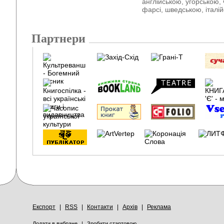
англійською, угорською,
фарсі, шведською, італі
Партнери
Експорт
|
RSS
|
Контакти
|
Архів
|
Реклама
Додати в вибране
|
Зробити стартовою