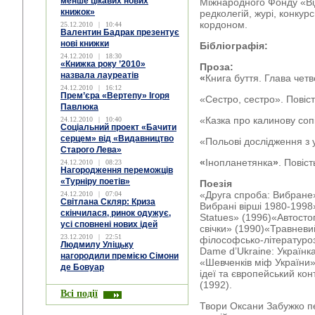
менше цікавих нових
Міжнародного Фонду «Ві
книжок»
редколегій, журі, конкурс
кордоном.
25.12.2010
|
10:44
Валентин Бадрак презентує
нові книжки
Бібліографія:
24.12.2010
|
18:30
«Книжка року ’2010»
Проза:
назвала лауреатів
«
Книга буття. Глава чет
24.12.2010
|
16:12
Прем’єра «Вертепу» Ігоря
«Сестро, сестро». Повіст
Павлюка
«Казка про калинову сопі
24.12.2010
|
10:40
Соціальний проект «Бачити
серцем» від «Видавництво
«Польові дослідження з 
Старого Лева»
«
Інопланетянка
»
. Повіст
24.12.2010
|
08:23
Нагородження переможців
«Турніру поетів»
Поезія
«Друга спроба: Вибране
24.12.2010
|
07:04
Світлана Скляр: Криза
Вибрані вірші 1980-1998
скінчилася, ринок одужує,
Statues» (1996)«Автосто
усі сповнені нових ідей
свічки» (1990)«Травневи
23.12.2010
|
22:51
філософсько-літературоз
Людмилу Уліцьку
Dame d’Ukraine: Українка
нагородили премією Сімони
«Шевченків міф України»
де Бовуар
ідеї та європейський кон
(1992).
Всі події
Твори Оксани Забужко п