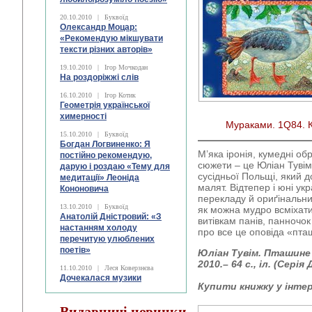
20.10.2010
|
Буквоїд
Олександр Моцар:
«Рекомендую мікшувати
тексти різних авторів»
19.10.2010
|
Ігор Мочкодан
На роздоріжжі слів
16.10.2010
|
Ігор Котик
Геометрія української
химерності
Мураками. 1Q84. К
15.10.2010
|
Буквоїд
Богдан Логвиненко: Я
М’яка іронія, кумедні об
постійно рекомендую,
сюжети – це Юліан Тувім
дарую і роздаю «Тему для
сусідньої Польщі, який д
медитації» Леоніда
малят. Відтепер і юні ук
Кононовича
перекладу й ориґінальни
13.10.2010
|
Буквоїд
як можна мудро всміхат
Анатолій Дністровий: «З
витівкам панів, панночок 
настанням холоду
про все це оповіда «пта
перечитую улюблених
поетів»
Юліан Тувiм. Пташине р
2010.– 64 с., іл. (Серія
11.10.2010
|
Леся Коверзнєва
Дочекалася музики
Купити книжку у інте
Видавничі новинки