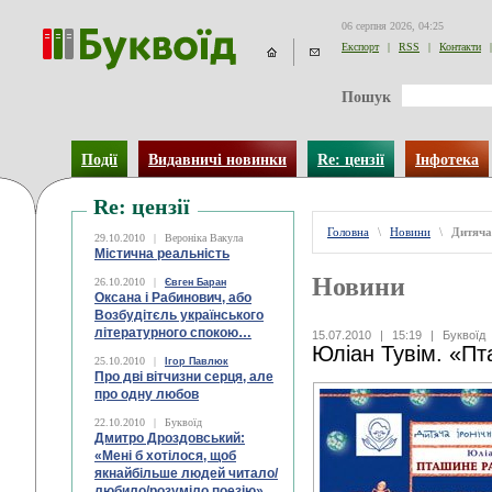
06 серпня 2026, 04:25
Експорт
|
RSS
|
Контакти
|
Пошук
Події
Видавничі новинки
Re: цензії
Інфотека
Re: цензії
Головна
\
Новини
\
Дитяча
29.10.2010
|
Вероніка Вакула
Містична реальність
Новини
26.10.2010
|
Євген Баран
Оксана і Рабинович, або
Возбудітєль українського
літературного спокою…
15.07.2010
|
15:19
|
Буквоїд
Юліан Тувiм. «Пт
25.10.2010
|
Ігор Павлюк
Про дві вітчизни серця, але
про одну любов
22.10.2010
|
Буквоїд
Дмитро Дроздовський:
«Мені б хотілося, щоб
якнайбільше людей читало/
любило/розуміло поезію»