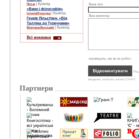
| Буквоїд
Ваше ім'я
Проза
«Вино і філософія»
| Буквоїд
Історія/Культура
Ваш коментар
Генрік Лільєґрен. «Від
Талліна до Туреччини»
| Буквоїд
Мемуари/Біографії
Всі новинки
підтвердіть, що ви не робот:
Якщо
введення, натисніть кнопки Ctrl+F5
Партнери