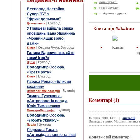
коментувати
роздрукувати
Всеволод Нестайко.
повідомити друга
Супер "Б" з
"фрикадельками"
| Буквоїд
Дитяча книга
Книги від Yakaboo
У Пряшеві вийшла збірка
оповідань Івана Яцканина
«Чорний ящик зрілої
дами»
Климт
| Оксана Чужа, Ужгород
Книги
к
Галина Вдовиченко. «Хто
такий Ігор?»
| Буквоїд
Проза
Володимир Сосюра.
«Третя рота»
| Буквоїд
Книги
Лариса Ренар. «Еліксир
кохання»
| Буквоїд
Психологія/Філософія
Тамара Гузенкова.
Коментарі
(1)
«Антропологія влади.
Юлія Тимошенко»
| Буквоїд
Мемуари/Біографії
Володимир Сосюра.
16 липня 2010, 14:41
|
анатолій
:
«Любіть Україну»
Виглядає гарно. Маріанні велика 
| Буквоїд
Поезія
Людмила Таран.
«Артеміда з ланню та інші
Додати свій коментар:
новели»