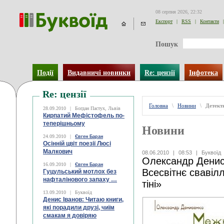
08 серпня 2026, 22:32
Експорт
|
RSS
|
Контакти
|
Пошук
Події
Видавничі новинки
Re: цензії
Інфотека
Re: цензії
Головна
\
Новини
\
Детект
28.09.2010
|
Богдан Пастух, Львів
Кирпатий Мефістофель по-
теперішньому
Новини
24.09.2010
|
Євген Баран
Осінній цвіт поезії Люсі
Малкович
08.06.2010
|
08:53
|
Буквоїд
Олександр Денис
16.09.2010
|
Євген Баран
Всесвітнє свавілл
Гуцульський мотлох без
нафталінового запаху …
тіні»
13.09.2010
|
Буквоїд
Денис Іванов: Читаю книги,
які порадили друзі, чиїм
смакам я довіряю