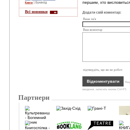
першим, хто висловиться
| Буквоїд
Книги
Всі новинки
Додати свій коментар:
Ваше ім'я
Ваш коментар
підтвердіть, що ви не робот:
Якщо
введення, натисніть кнопки Ctrl+F5
Партнери