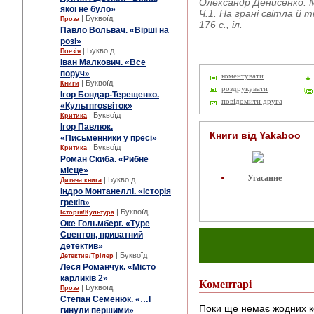
Олександр Денисенко. М
якої не було»
Ч.1. На грані світла й ті
| Буквоїд
Проза
176 с., iл.
Павло Вольвач. «Вірші на
розі»
| Буквоїд
Поезія
Іван Малкович. «Все
поруч»
коментувати
| Буквоїд
Книги
роздрукувати
Ігор Бондар-Терещенко.
повідомити друга
«Культпrosвіток»
| Буквоїд
Критика
Ігор Павлюк.
Книги від Yakaboo
«Письменники у пресі»
| Буквоїд
Критика
Роман Скиба. «Рибне
місце»
Угасание
| Буквоїд
Дитяча книга
Індро Монтанеллі. «Історія
греків»
| Буквоїд
Історія/Культура
Оке Гольмберг. «Туре
Свентон, приватний
детектив»
| Буквоїд
Детектив/Трілер
Леся Романчук. «Місто
карликів 2»
Коментарі
| Буквоїд
Проза
Степан Семенюк. «…І
Поки ще немає жодних к
гинули першими»