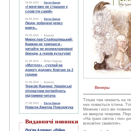
10.09.2010
|
Євген Баран
«І мені вже не страшно у
слові іти самій»
06.09.2010
|
Євген Баран
Люди, побачені через
книги...
03.09.2010
|
Буквоїд
Мирослав Слабошпицький:
Книжки не тампакси -
читайте не розрекламовані
бренди, а героїв культури!
01.09.2010
|
Юлія Скорода
«Мотлох» - сухпай на
дорогу додому. Ковтаю за 2
години
31.08.2010
|
Буквоїд
Терезія Яценюк: Українські
Венеры
літератори потребують
підтримки читача
Тільки там чекають на теб
27.08.2010
|
Євген Баран
них ховається істина. Ті
Новели Дмитра Пожоджука
Межник і кого він повине
не вмерла темрява. Пере
«На грані світла і тіні»
Видавничі новинки
всесвітнє свавілля».
Лук’ян Адвокат. «Війна,