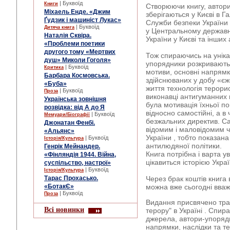
| Буквоїд
Книги
Створюючи книгу, автори
Міхаель Енде. «Джим
зберігаються у Києві в 
Ґудзик і машиніст Лукас»
Служби безпеки України 
| Буквоїд
Дитяча книга
у Центральному державн
Наталія Сквіра.
України у Києві та інших 
«Проблеми поетики
другого тому «Мертвих
Тож спираючись на уніка
душ» Миколи Гоголя»
упорядники розкривають 
| Буквоїд
Критика
мотиви, основні напрямк
Барбара Космовська.
здійснюваних у добу «єж
«Буба»
життя технологія терорис
| Буквоїд
Проза
виконавці антигуманних 
Українська зовнішня
була мотивація їхньої по
розвідка: від А до Я
відносно самостійні, а 
| Буквоїд
Мемуари/Біографії
безжальних директив. Са
Джонатан Фенбі.
відомим і маловідомим ч
«Альянс»
України , тобто показана
| Буквоїд
Історія/Культура
антилюдяної політики.
Генрік Мейнандер.
Книга потрібна і варта ува
«Фінляндія 1944. Війна,
цікавиться історією Украї
суспільство, настрої»
| Буквоїд
Історія/Культура
Тарас Прохасько.
Через брак коштів книга
«БотакЄ»
можна вже сьогодні вважа
| Буквоїд
Проза
Видання присвячено траг
Всі новинки
терору" в Україні . Спира
джерела, автори-упоряд
напрямки, наслідки та те