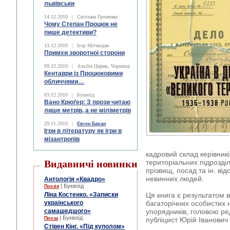
львівськи
14.12.2010
|
Світлана Громенко
Чому Степан Процюк не
пише детективи?
13.12.2010
|
Ігор Мочкодан
Примхи зворотної сторони
09.12.2010
|
Альбін Цирик, Чернівці
Кентаври із Процюковими
обличчями…
03.12.2010
|
Буквоїд
Вано Крюґер: З прози читаю
лише метрів, а не міліметрів
29.11.2010
|
Євген Баран
Ігри в літературу як ігри в
мізантропів
кадровий склад керівник
Видавничі новинки
територіальних підрозділ
прізвищ, посад та ін. ві
невинних людей.
Антологія «Квадро»
| Буквоїд
Поезія
Ліна Костенко. «Записки
Ця книга є результатом 
українського
багаторічних особистих 
самашедшого»
упорядників, головою реда
| Буквоїд
Проза
публіцист Юрій Іванович
Стівен Кінг. «Під куполом»