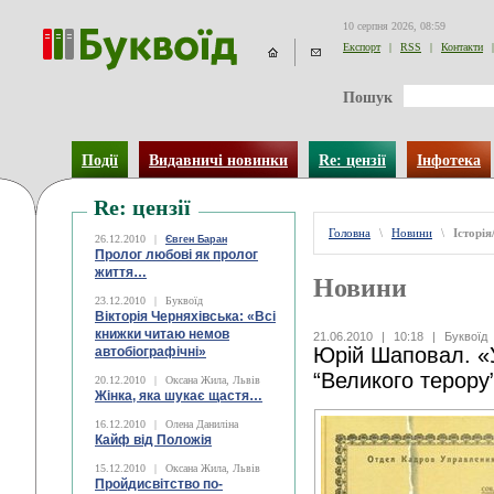
10 серпня 2026, 08:59
Експорт
|
RSS
|
Контакти
|
Пошук
Події
Видавничі новинки
Re: цензії
Інфотека
Re: цензії
Головна
\
Новини
\
Історі
26.12.2010
|
Євген Баран
Пролог любові як пролог
життя…
Новини
23.12.2010
|
Буквоїд
Вікторія Черняхівська: «Всі
книжки читаю немов
21.06.2010
|
10:18
|
Буквоїд
Юрій Шаповал. «
автобіографічні»
“Великого терору
20.12.2010
|
Оксана Жила, Львів
Жінка, яка шукає щастя…
16.12.2010
|
Олена Даниліна
Кайф від Положія
15.12.2010
|
Оксана Жила, Львів
Пройдисвітство по-