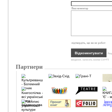
Ваш коментар
підтвердіть, що ви не робот:
Якщо
введення, натисніть кнопки Ctrl+F5
Партнери