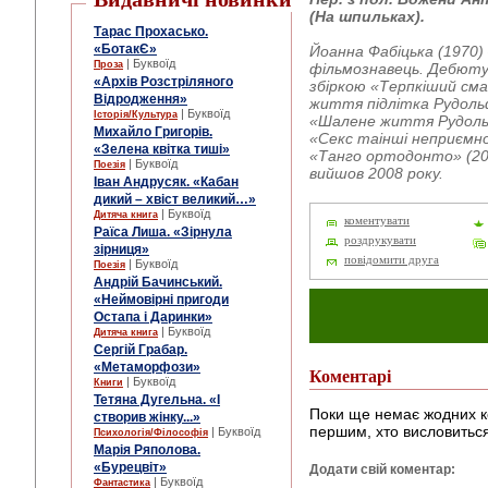
(На шпильках).
Тарас Прохасько.
«БотакЄ»
Йоанна Фабіцька (1970)
| Буквоїд
Проза
фільмознавець. Дебюту
«Архів Розстріляного
збіркою «Терпкіший сма
Відродження»
життя підлітка Рудоль
| Буквоїд
Історія/Культура
«Шалене життя Рудольф
Михайло Григорів.
«Секс таінші неприємно
«Зелена квітка тиші»
«Танго ортодонто» (20
| Буквоїд
Поезія
вийшов 2008 року.
Іван Андрусяк. «Кабан
дикий – хвіст великий…»
| Буквоїд
Дитяча книга
коментувати
Раїса Лиша. «Зірнула
роздрукувати
зірниця»
повідомити друга
| Буквоїд
Поезія
Андрій Бачинський.
«Неймовірні пригоди
Остапа і Даринки»
| Буквоїд
Дитяча книга
Сергій Грабар.
«Метаморфози»
Коментарі
| Буквоїд
Книги
Тетяна Дугельна. «І
Поки ще немає жодних к
створив жінку...»
першим, хто висловиться
| Буквоїд
Психологія/Філософія
Марія Ряполова.
«Бурецвіт»
Додати свій коментар:
| Буквоїд
Фантастика