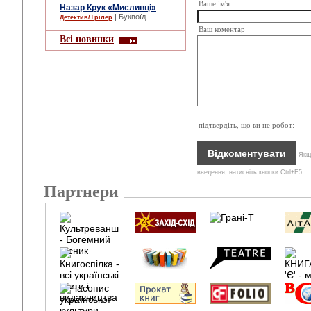
Ваше ім'я
Назар Крук «Мисливці»
| Буквоїд
Детектив/Трілер
Ваш коментар
Всі новинки
підтвердіть, що ви не робот:
Якщо
введення, натисніть кнопки Ctrl+F5
Партнери