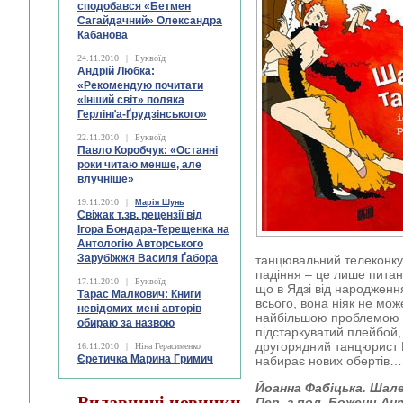
сподобався «Бетмен
Сагайдачний» Олександра
Кабанова
24.11.2010
|
Буквоїд
Андрій Любка:
«Рекомендую почитати
«Інший світ» поляка
Герлінґа-Ґрудзінського»
22.11.2010
|
Буквоїд
Павло Коробчук: «Останні
роки читаю менше, але
влучніше»
19.11.2010
|
Марія Шунь
Свіжак т.зв. рецензії від
Ігора Бондара-Терещенка на
Антологію Авторського
Зарубіжжя Василя Ґабора
танцювальний телеконкур
падіння – це лише питанн
17.11.2010
|
Буквоїд
що в Ядзі від народження
Тарас Малкович: Книги
всього, вона ніяк не мож
невідомих мені авторів
найбільшою проблемою в
обираю за назвою
підстаркуватий плейбой, 
другорядний танцюрист 
16.11.2010
|
Ніна Герасименко
Єретичка Марина Гримич
набирає нових обертів…
Йоанна Фабіцька. Шал
Видавничі новинки
Пер. з пол. Божени Анто