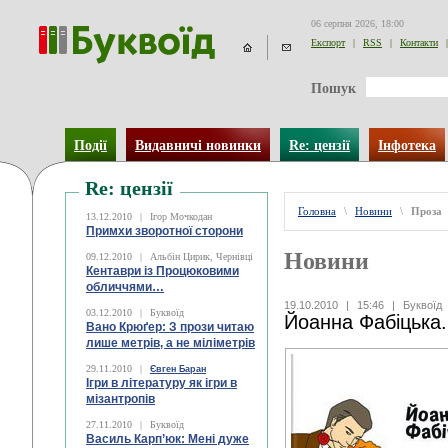
06 серпня 2026, 18:00
Експорт
|
RSS
|
Контакти
|
Пошук
Події
Видавничі новинки
Re: цензії
Інфотека
Re: цензії
Головна
\
Новини
\
Проза
13.12.2010
|
Ігор Мочкодан
Примхи зворотної сторони
Новини
09.12.2010
|
Альбін Цирик, Чернівці
Кентаври із Процюковими
обличчями…
19.10.2010
|
15:46
|
Буквоїд
03.12.2010
|
Буквоїд
Йоанна Фабіцька
Вано Крюґер: З прози читаю
лише метрів, а не міліметрів
29.11.2010
|
Євген Баран
Ігри в літературу як ігри в
мізантропів
27.11.2010
|
Буквоїд
Василь Карп’юк: Мені дуже