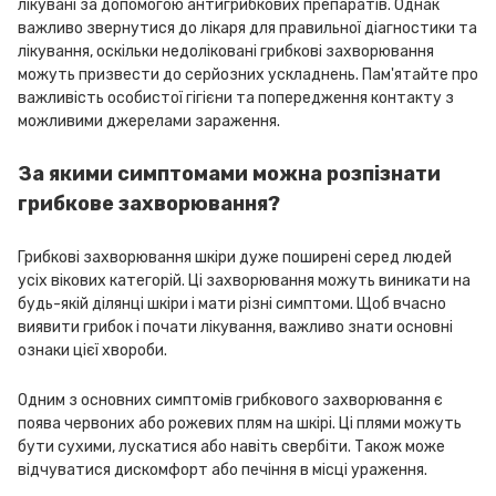
лікувані за допомогою антигрибкових препаратів. Однак
важливо звернутися до лікаря для правильної діагностики та
лікування, оскільки недоліковані грибкові захворювання
можуть призвести до серйозних ускладнень. Пам'ятайте про
важливість особистої гігієни та попередження контакту з
можливими джерелами зараження.
За якими симптомами можна розпізнати
грибкове захворювання?
Грибкові захворювання шкіри дуже поширені серед людей
усіх вікових категорій. Ці захворювання можуть виникати на
будь-якій ділянці шкіри і мати різні симптоми. Щоб вчасно
виявити грибок і почати лікування, важливо знати основні
ознаки цієї хвороби.
Одним з основних симптомів грибкового захворювання є
поява червоних або рожевих плям на шкірі. Ці плями можуть
бути сухими, лускатися або навіть свербіти. Також може
відчуватися дискомфорт або печіння в місці ураження.