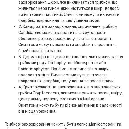
захворювання шкіри, яке викликається грибком, що
живиться кератином, який міститься в шкірі, волоссі
та нігтьовій пластинці. Симптоми можуть включати
свербіж, покрасніння та шелушення шкіри.
2. Кандідоз: це захворювання, спричинене грибком
Candida, яке може впливати на шкіру, слизові
оболонки, ротову порожнину та статеві органи.
Симптоми можуть включати свербіж, покрасніння,
білий нальот та запах.
3. Дерматофітоз: це захворювання, яке викликається
грибками роду Trichophyton, Microsporum або
Epidermophyton. Воно може впливати на шкіру,
волосся та нігті. Симптоми можуть включати
покрасніння, свербіж, шелушення та вологі плями.
4. Криптококкоз: це захворювання, що викликається
грибом Cryptococcus, яке може вражати легені, шкіру,
центральну нервову систему та інші органи.
Симптоми можуть бути різноманітними в залежності
від місця ураження.
Грибкові захворювання можуть бути легко діагностовані та