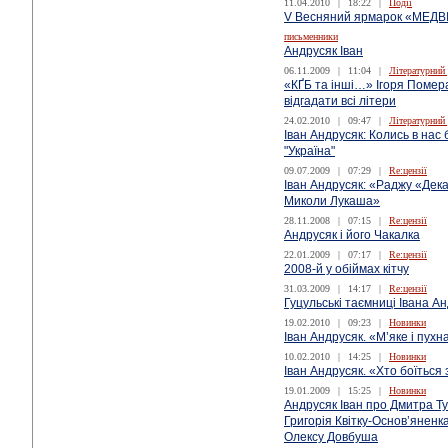
11.04.2010
|
18:22
|
Події
V Весняний ярмарок «МЕДВІ
письменники
Андрусяк Іван
06.11.2009
|
11:04
|
Літературний
«КҐБ та інші…» Ігоря Помер
відгадати всі літери
24.02.2010
|
09:47
|
Літературний
Іван Андрусяк: Колись в нас
"Україна"
09.07.2009
|
07:29
|
Re:цензії
Іван Андрусяк: «Раджу «Дек
Миколи Лукаша»
28.11.2008
|
07:15
|
Re:цензії
Андрусяк і його Чакалка
22.01.2009
|
07:17
|
Re:цензії
2008-й у обіймах кітчу
31.03.2009
|
14:17
|
Re:цензії
Гуцульські таємниці Івана А
19.02.2010
|
09:23
|
Новинки
Іван Андрусяк. «М’яке і пухн
10.02.2010
|
14:25
|
Новинки
Іван Андрусяк. «Хто боїться 
19.01.2009
|
15:25
|
Новинки
Андрусяк Іван про Дмитра Ту
Григорія Квітку-Основ’яненк
Олексу Довбуша