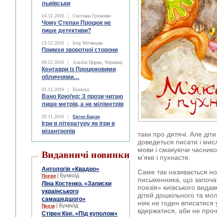
львівськи
14.12.2010
|
Світлана Громенко
Чому Степан Процюк не
пише детективи?
13.12.2010
|
Ігор Мочкодан
Примхи зворотної сторони
09.12.2010
|
Альбін Цирик, Чернівці
Кентаври із Процюковими
обличчями…
03.12.2010
|
Буквоїд
Вано Крюґер: З прози читаю
лише метрів, а не міліметрів
29.11.2010
|
Євген Баран
Ігри в літературу як ігри в
мізантропів
таки про дитячі. Але діт
доведеться писати і ми
мови і смакуючи часникови
Видавничі новинки
м’яке і пухнасте.
Антологія «Квадро»
Саме так називається но
| Буквоїд
Поезія
письменника, що започа
Ліна Костенко. «Записки
поезія» київського видав
українського
дітей дошкільного та мол
самашедшого»
ніяк не годен вписатися у
| Буквоїд
Проза
вдержатися, аби не прочи
Стівен Кінг. «Під куполом»