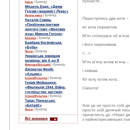
пухнасте...
| Буквоїд
Книги
Міхаель Енде. «Джим
Ґудзик і машиніст Лукас»
| Буквоїд
Дитяча книга
Перестрілись два коти –
Наталія Сквіра.
«Проблеми поетики
кіт кота перекотив.
другого тому «Мертвих
душ» Миколи Гоголя»
М’яч спіткнувся об м’яча
| Буквоїд
Критика
Барбара Космовська.
і його перенявчав.
«Буба»
| Буквоїд
Проза
<...>
Українська зовнішня
розвідка: від А до Я
М’яч м’ячу котив м’яча –
| Буквоїд
Мемуари/Біографії
Джонатан Фенбі.
і нявчав.
«Альянс»
| Буквоїд
Історія/Культура
Кіт коту котив кота...
Генрік Мейнандер.
«Фінляндія 1944. Війна,
Сміхота!
суспільство, настрої»
| Буквоїд
Історія/Культура
Тарас Прохасько.
Але це не просто собі д
«БотакЄ»
| Буквоїд
просто собі дитячий пис
Проза
причетність до «Нової де
Всі новинки
з найекспресивніших пое