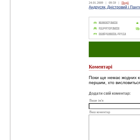
24.01.2009
|
09:59
|
Події
Андрусяк, Дністровий і Пант
коментувати
роздрукувати
повідомити друга
Коментарі
Поки ще немає жодних к
першим, хто висловиться
Додати свій коментар:
Ваше ім'я
Ваш коментар