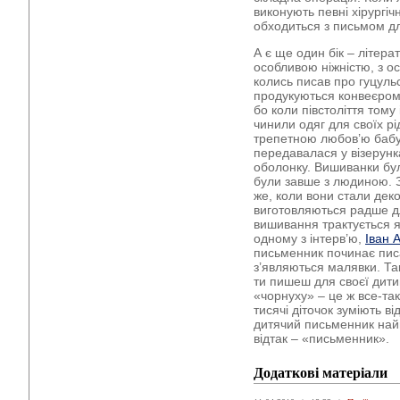
виконують певні хірургіч
обходиться з письмом дл
А є ще один бік – літера
особливою ніжністю, з о
колись писав про гуцульс
продукуються конвеєром 
бо коли півстоліття тому
чинили одяг для своїх рі
трепетною любов’ю бабус
передавалася у візерунк
оболонку. Вишиванки бу
були завше з людиною. З
же, коли вони стали дек
виготовляються радше дл
вишивання трактується я
одному з інтерв’ю,
Іван 
письменник починає писа
з’являються малявки. Так
ти пишеш для своєї дит
«чорнуху» – це ж все-так
тисячі діточок зуміють ві
дитячий письменник най
відтак – «письменник».
Додаткові матеріали