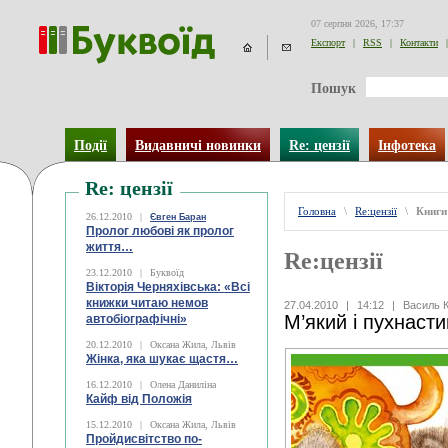
07 серпня 2026, 17:37
Експорт
|
RSS
|
Контакти
|
Пошук
Події
Видавничі новинки
Re: цензії
Інфотека
Re: цензії
Головна
\
Re:цензії
\
Книги
26.12.2010
|
Євген Баран
Пролог любові як пролог
життя…
Re:цензії
23.12.2010
|
Буквоїд
Вікторія Черняхівська: «Всі
книжки читаю немов
27.04.2010
|
14:12
|
Василь 
М’який і пухнаст
автобіографічні»
20.12.2010
|
Оксана Жила, Львів
Жінка, яка шукає щастя…
16.12.2010
|
Олена Даниліна
Кайф від Положія
15.12.2010
|
Оксана Жила, Львів
Пройдисвітство по-