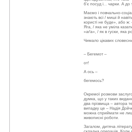
б’є посуд і... чарки. А до 
Маємо і повчально-соціа
знають всі / миші й навіт
користі не буде», або ж
Яга, / яка не уміла казат
«аґа», / як в гуски, яка 
Чимало цікавих словесни
– Бегемот –
от!
А ось –
бегемось?
Окремої розмови заслуг
думка, що у таких видан
два прізвища – автора те
випадку це – Надія Дойче
можна сприймати не лише
живописні роботи.
Загалом, дитяча літерат
складна операція. Коли 