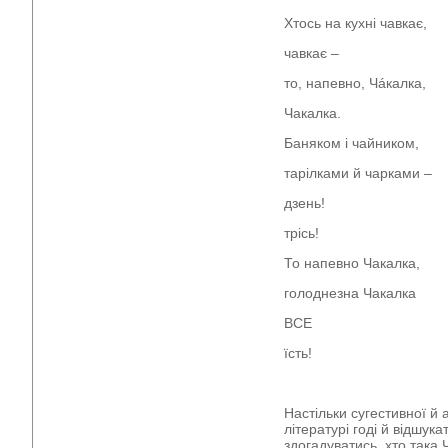
Хтось на кухні чавкає,
чавкає –
то, напевно, Чáкалка,
Чакалка.
Баняком і чайником,
тарілками й чарками –
дзень!
трісь!
То напевно Чакалка,
голоднезна Чакалка
ВСЕ
їсть!
Настільки сугестивної й 
літературі годі й відшука
здогадуватись, хто така 