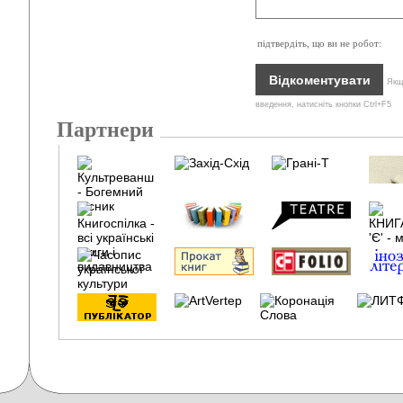
підтвердіть, що ви не робот:
Якщо
введення, натисніть кнопки Ctrl+F5
Партнери