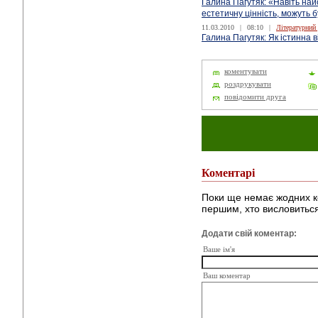
Галина Пагутяк: «Навіть най
естетичну цінність, можуть 
11.03.2010
|
08:10
|
Літературний
Галина Пагутяк: Як істинна в
коментувати
роздрукувати
повідомити друга
Коментарі
Поки ще немає жодних к
першим, хто висловиться
Додати свій коментар:
Ваше ім'я
Ваш коментар