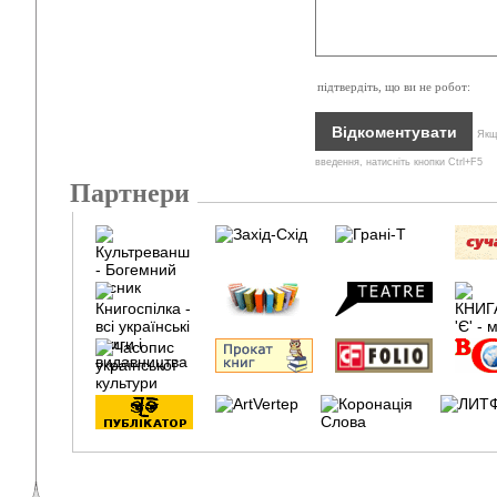
підтвердіть, що ви не робот:
Якщо
введення, натисніть кнопки Ctrl+F5
Партнери