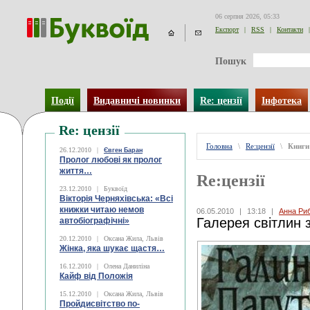
06 серпня 2026, 05:33
Експорт
|
RSS
|
Контакти
|
Пошук
Події
Видавничі новинки
Re: цензії
Інфотека
Re: цензії
Головна
\
Re:цензії
\
Книги
26.12.2010
|
Євген Баран
Пролог любові як пролог
життя…
Re:цензії
23.12.2010
|
Буквоїд
Вікторія Черняхівська: «Всі
книжки читаю немов
06.05.2010
|
13:18
|
Анна Ри
Галерея світлин 
автобіографічні»
20.12.2010
|
Оксана Жила, Львів
Жінка, яка шукає щастя…
16.12.2010
|
Олена Даниліна
Кайф від Положія
15.12.2010
|
Оксана Жила, Львів
Пройдисвітство по-