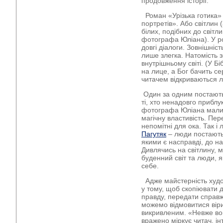
продовження історії.
Роман «Урізька готика»
портретів». Або світлин 
білих, подібних до світли
фотографа Юліана). У ро
довгі діалоги. Зовнішніс
лише злегка. Натомість 
внутрішньому світі. (У Б
на лице, а Бог бачить се
читачем відкриваються л
Один за одним постають
ті, хто ненадовго приблу
фотографа Юліана мали 
магічну властивість. Пер
непомітні для ока. Так і
Пагутяк
– люди постають 
якими є насправді, до на
Дивлячись на світлину, 
буденний світ та люди, 
себе.
Адже майстерність худож
у тому, щоб скопіювати 
правду, передати справж
можемо відмовитися вір
викривленим. «Невже воно
вражено міркує читач, і