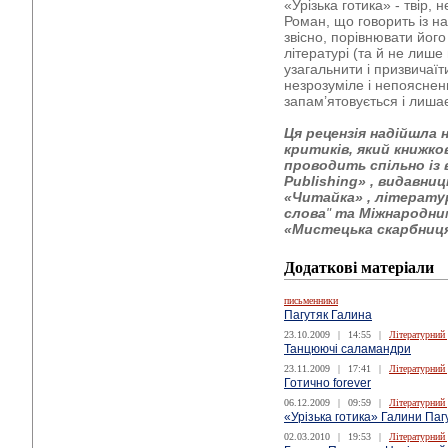
«Урізька готика» - твір, 
Роман, що говорить із 
звісно, порівнювати його
літературі (та й не лише 
узагальнити і призвичаїт
незрозуміле і непояснен
запам’ятовується і лиша
Ця рецензія надійшла 
критиків, який книжк
проводить спільно із
Publishing»
, видавни
«Читайка»
, літерату
слова
"
та Міжнародни
«Мистецька скарбниця
Додаткові матеріали
письменники
Пагутяк Галина
23.10.2009
|
14:55
|
Літературний
Танцюючі саламандри
23.11.2009
|
17:41
|
Літературний
Готично forever
06.12.2009
|
09:59
|
Літературний
«Урізька готика» Галини Паг
02.03.2010
|
19:53
|
Літературний