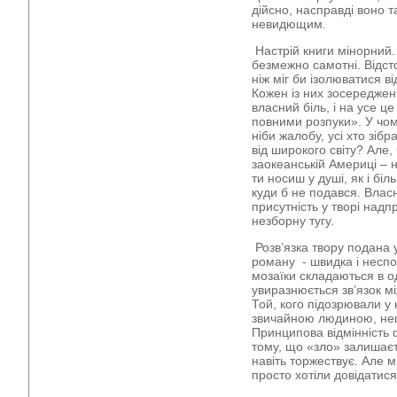
дійсно, насправді воно та
невидющим.
Настрій книги мінорний. 
безмежно самотні. Відст
ніж міг би ізолюватися ві
Кожен із них зосереджен
власний біль, і на усе ц
повними розпуки». У чому
ніби жалобу, усі хто зібр
від широкого світу? Але, 
заокеанській Америці – 
ти носиш у душі, як і бі
куди б не подався. Власн
присутність у творі над
незборну тугу.
Розв’язка твору подана 
роману - швидка і неспод
мозаїки складаються в од
увиразнюється зв’язок м
Той, кого підозрювали у
звичайною людиною, не
Принципова відмінність ф
тому, що «зло» залишає
навіть торжествує. Але м
просто хотіли довідатися