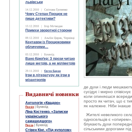
львівськи
14.12.2010
|
Світлана Громенко
Чому Степан Процюк не
пише детективи?
13.12.2010
|
Ігор Мочкодан
Примхи зворотної сторони
09.12.2010
|
Альбін Цирик, Чернівці
Кентаври із Процюковими
обличчями…
03.12.2010
|
Буквоїд
Вано Крюґер: З прози читаю
лише метрів, а не міліметрів
29.11.2010
|
Євген Баран
Ігри в літературу як ігри в
мізантропів
де духи і люди мешкають
сусідує і мирно співіснує
Видавничі новинки
коли опиняєшся всередині,
просто як читач, що є т
Антологія «Квадро»
як належне. Ніби інакше
| Буквоїд
Поезія
Ліна Костенко. «Записки
Жителі невеликого села У
українського
односельців є «опирем»,
самашедшого»
блукають духи попередні
| Буквоїд
Проза
сільськими дорогами пі
Стівен Кінг. «Під куполом»