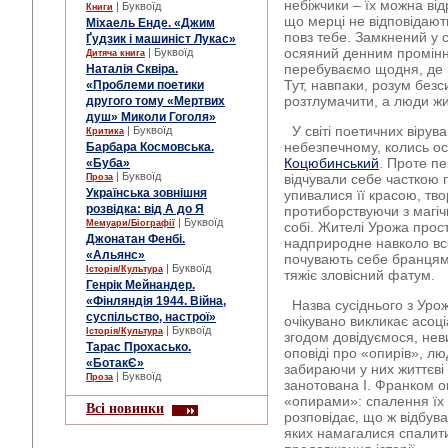
небіжчики – їх можна від
| Буквоїд
Книги
що мерці не відповідают
Міхаель Енде. «Джим
повз тебе. Замкнений у со
Ґудзик і машиніст Лукас»
осяяний денним промінн
| Буквоїд
Дитяча книга
перебуваємо щодня, де в
Наталія Сквіра.
Тут, навпаки, розум без
«Проблеми поетики
розтлумачити, а люди жи
другого тому «Мертвих
душ» Миколи Гоголя»
У світі поетичних вірув
| Буквоїд
Критика
небезпечному, колись ос
Барбара Космовська.
Коцюбинський
. Проте пе
«Буба»
| Буквоїд
відчували себе часткою 
Проза
Українська зовнішня
упивалися її красою, тв
розвідка: від А до Я
протиборствуючи з магі
| Буквоїд
Мемуари/Біографії
собі. Жителі Урожа прос
Джонатан Фенбі.
надприродне навколо все
«Альянс»
почувають себе бранцям
| Буквоїд
Історія/Культура
тяжіє зловісний фатум.
Генрік Мейнандер.
«Фінляндія 1944. Війна,
Назва сусіднього з Урож
суспільство, настрої»
очікувано викликає асоці
| Буквоїд
Історія/Культура
згодом довідуємося, нев
Тарас Прохасько.
оповіді про «опирів», л
«БотакЄ»
забираючи у них життєві
| Буквоїд
Проза
занотована І. Франком о
«опирами»: спалення їх у
Всі новинки
розповідає, що ж відбув
яких намагалися спалити