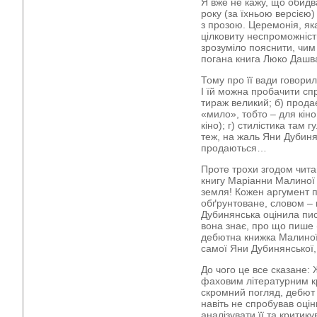
Я вже не кажу, що обидв
року (за їхньою версією
з прозою. Церемонія, як
цілковиту неспроможність
зрозуміло пояснити, чим 
погана книга Люко Дашв
Тому про її вади говор
І їй можна пробачити сп
тираж великий; б) прода
«мило», тобто – для кіно
кіно); г) стилістика там 
теж, на жаль Яни Дубиня
продаються…
Проте трохи згодом чит
книгу Маріанни Малиної «
земля! Кожен аргумент п
обґрунтоване, словом –
Дубинянська оцінила пи
вона знає, про що пише (
дебютна книжка Малиної
самої Яни Дубинянської, 
До чого це все сказане: 
фаховим літературним кр
скромний погляд, дебют 
навіть не спробував оцін
аналізувати її та критику