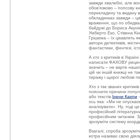
завжди хвалебні, але во
обов’язково – попсову кн
перекладену та видану в 
обкладинках завжди – ци
враження, що по обидва
байдужі до Бориса Акунін
Умберто Еко, Стівена Кі
Грішема – їх цікавлять я
автори детективів, місти
фантастики, фентезі, іс
А хто з критиків в Україн
написати ФАХОВУ реценз
значить – не варте нашої
цій чи іншій книжці не та
тиражу і щирої любові пев
Хто з так званих критик
пояснити причини популя
або текстів
Ірени Карпи
–
ось яка: «Ми не опускаєм
аналізувати». Ну, тоді ц
професійний літературни
професійним читачем. З
зрозуміти систему коорди
Взагалі, спроба зрозумі
котра називає свою діял