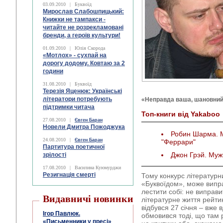
03.09.2010
|
Буквоїд
Мирослав Слабошпицький:
Книжки не тампакси -
читайте не розрекламовані
бренди, а героїв культури!
01.09.2010
|
Юлія Скорода
«Мотлох» - сухпай на
дорогу додому. Ковтаю за 2
години
31.08.2010
|
Буквоїд
Терезія Яценюк: Українські
літератори потребують
«Неправда ваша, шановний
підтримки читача
Топ-книги від Yakaboo
27.08.2010
|
Євген Баран
Новели Дмитра Пожоджука
Робин Шарма. М
24.08.2010
|
Євген Баран
"Феррари"
Партитура поетичної
Джон Грэй. Му
зрілості
17.08.2010
|
Василина Куюмурджи
Резигнація смерті
Тому конкурс літературн
«Буквоїдом», може випра
лестити собі: не виправи
Видавничі новинки
літературне життя рейти
відбувся 27 січня – вже 
Ігор Павлюк.
обмовився тоді, що там
«Письменники у пресі»