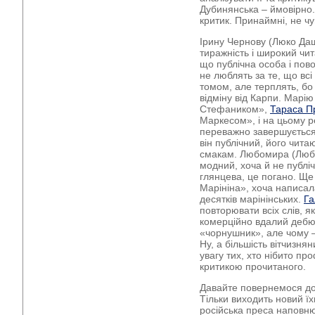
Дубинянська – ймовірно.
критик. Принаймні, не чу
Ірину Чернову (Люко Даш
тиражність і широкий чит
що публічна особа і пов
не люблять за те, що вс
томом, але терплять, бо 
відміну від Карпи. Марі
Стефаником»,
Тараса П
Маркесом», і на цьому р
переважно завершується
він публічний, його читаю
смакам. Любомира (Любк
модний, хоча й не публі
глянцева, це погано. Ще
Марініна», хоча написал
десятків марінінських.
Га
повторювати всіх слів, я
комерційно вдалий дебю
«чорнушник», але чому – 
Ну, а більшість вітчизня
увагу тих, хто нібито пр
критикою прочитаного.
Давайте повернемося до 
Тільки виходить новий їх
російська преса наповню