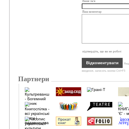
Ваше ім'я
Ваш коментар
підтвердіть, що ви не робот:
Якщо
введення, натисніть кнопки Ctrl+F5
Партнери