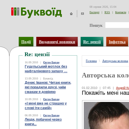
08 серпня 2026, 15:04
Експорт
|
RSS
|
Контакти
|
Пошук
Події
Видавничі новинки
Re: цензії
Інфотека
Re: цензії
Головна
\
Авторська колонка
16.09.2010
|
Євген Баран
Гуцульський мотлох без
нафталінового запаху …
Авторська кол
13.09.2010
|
Буквоїд
Денис Іванов: Читаю книги,
які порадили друзі, чиїм
01.02.2010
|
07:45
|
Андрій К
Покажіть мені наш
смакам я довіряю
10.09.2010
|
Євген Баран
«І мені вже не страшно у
слові іти самій»
06.09.2010
|
Євген Баран
Люди, побачені через
книги...