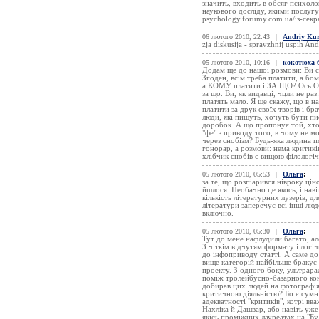
значить, входить в обсяг психоло
наукового досліду, якими послугу
psychology.forumy.com.ua/із-секр
06 лютого 2010, 22:43
|
Andriy Ku
zja diskusija - spravzhnij uspih An
05 лютого 2010, 10:16
|
кокотюха-
Додам ще до нашої розмови: Ви с
Згоден, всім треба платити, а бо
а КОМУ платити і ЗА ЩО? Ось Ольг
за що. Ви, як видавці, чцли не ра
платять мало. Я ще скажу, що в на
платити за друк своїх творів і бр
люди, які пишуть, хочуть бути п
доробок. А що пропонує той, хто 
"фе" з приводу того, в чому не м
через снобізм? Будь-яка людина 
гонорар, а розмови: нема критикі
хлібчик снобів с вищою філологі
05 лютого 2010, 05:53
|
Ольга
:
за те, що розпіарився нівроку цін
йшлося. Необачно це якось, і нав
кількість літературних лузерів, д
літератури заперечує всі інші лю
включно.
05 лютого 2010, 05:30
|
Ольга
:
Тут до мене нафлудили багато, але
З чіткім відчутям формату і логі
до інфоприводу статті. А саме до
вище категорій найбільше бракує 
проекту. З одного боку, ультрарад
поміж тролейбусно-базарного ко
добирав цих людей на фотографі
критичною діяльністю? Бо є сумнів
адекватності "критиків", котрі в
Нахліка й Дашвар, або навіть уже
якісь проміжних лауреатах на "Бу