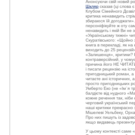
Анонсуючи свій новий 
Шкляр
сказав (ці слова є
Клубом Сімейного Дозвіл
критика ненавидить стрім
збираюся їй догоджати»
персоніфікуйте ж оту сам
ненавидить і якій Ви не 
«Українському тижні» ч
Скуратівського: «Щойно 
книга в перекладі, як н
виходить до 25 рецензій
«Залишенця», критики? 
контраверсійний, у чому
причина його НЕ ЧИТАТИ
і писати рецензію на істо
пригодницький роман, а 
читаєте ані історичних, 
просто пригодницьких р
Умберто Еко (не «Ім`я тр
балдієте від нудного «Ма
кожне речення так, ніби 
черговий український п
наші критики прекрасно 
Мішелеві Уельбеку, Орха
Про них пишуть із задов
якщо видавець презенту
У цьому контексті саме «