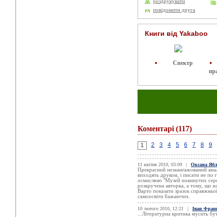
роздрукувати
повідомити друга
Книги від Yakaboo
Спектр
пр
Коментарі
(117)
2
3
4
5
6
7
8
9
1
11 квітня 2010, 03:09
|
Оксана Ябло
Прекрасний незаанґажований аналі
виходять друком, і писати не по 
осмислюю "Музей покинутих сере
розкручена авторка, а тому, що н
Варто показати зразок справжньої
самоосвіти бажаючих.
10 лютого 2010, 12:21
|
Іван Фран
...Літературна критика мусить бу