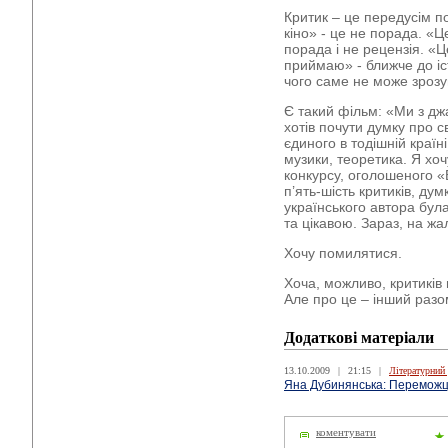
Критик – це передусім п
кіно» - це не порада. «Ц
порада і не рецензія. «Ц
приймаю» - ближче до іс
чого саме не може зрозум
Є такий фільм: «Ми з дж
хотів почути думку про с
єдиного в тодішній країні
музики, теоретика. Я хочу
конкурсу, оголошеного «
п’ять-шість критиків, ду
українського автора бул
та цікавою. Зараз, на жал
Хочу помилятися.
Хоча, можливо, критиків
Але про це – інший разо
Додаткові матеріали
13.10.2009
|
21:15
|
Літературний
Яна Дубинянська: Переможці
коментувати