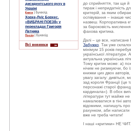
до сприйняття, так ще 
дисидентського руху в
тираж і непридатність д
Україні
критерій, за яким обираю
| Буквоїд
Книги
оспівування – інакше чис
Хорхе-Луїс Борхес.
назвеш. Корпоративна ет
«ВИБРАНІ ПОЕЗІЇ» у
за бароковість мислення
перекладах Григорія
фахова критика.
Латника
| Буквоїд
Поезія
Далі – це все, написан
Всі новинки
Забужко
. Так уже склало
мінімум 15 років перебу
української літератури. 
актуальна українська літ
Тому критик може: а) по
нічим не ризикуючи, бо ї
книжки цих двох авторів
увагу загалу: дивіться, м
зад короля Франції (це 
персонажі старої францу
кардинала»). В обох вип
літератури тут майже не
намалюватися в тіні авто
відомими, напишуть про 
рахунком, аби написати 
вже не треба читати!
І наші «критики» НЕ ЧИ