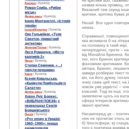
не критики або, скажемо
| Буквоїд
Критика
назвав кілька прізвищ, оп
Роман Скиба. «Рибне
Вказаний там серед інш
місце»
критики, критика буває рі
| Буквоїд
Дитяча книга
Індро Монтанеллі. «Історія
Нехай. Все одно повторюс
греків»
немає.
| Буквоїд
Історія/Культура
Оке Гольмберг. «Туре
Справжньої, повноцінної,
Свентон, приватний
яка впливала б на літер
детектив»
на половину в такій мірі
| Буквоїд
Детектив/Трілер
неперіодичні, проте – на
Леся Романчук. «Місто
від Михайла Бриниха. К
карликів 2»
тих, кого Бриних критику
| Буквоїд
Проза
фаховими критиками. Бо
Степан Семенюк. «…І
автора, Бриних, лишаюч
гинули першими»
завжди розбирає текст п
| Буквоїд
Книги
він, на його думку, поган
Ксенія Ковальська.
чому саме цей текст, на 
«Канікули Прибульців із
зовсім уже рідкість! – ч
Салатти»
класний. Тоді як інші, х
| Буквоїд
Дитяча книга
заявляючи щось на кшталт
Хорхе Луїс Борхес.
сфера інтересів критика»
«ВИБРАНІ ПОЕЗІЇ» у
званої критики.
перекладах Сергія
Борщевського
Насамперед це – поетичні
| Буквоїд
Поезія
ніяк не прочитає хтось 
«Рух опору в Україні:
б) блогосфери; в) спеціа
1960–1990»: перша
того є поетична книжка 
енциклопедія