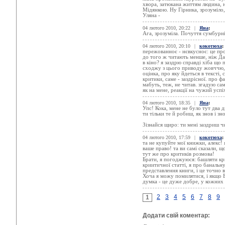
хвора, затюкана життям людина, н
Мідянкою. Ну Гірника, зрозуміло,
Уляна -
04 лютого 2010, 20:22
|
Яна
:
Ага, зрозуміла. Почуття сумбурні 
04 лютого 2010, 20:10
|
кокотюха
:
пережованноє - нєвкусноє: це про
до того ж читають менше, ніж Да
в кіно? я заздрю справді хіба що 
сходжу з цього приводу жовччю, ц
оцінка, про яку йдеться в тексті
критики, саме - заздрісної. про 
мабуть, теж, не читав. згадую са
як на мене, реакції на чужий успіх
04 лютого 2010, 18:35
|
Яна
:
Упс! Кока, мене не було тут два 
ти тільки те й робиш, як знов і зн
Зізнайся щиро: ти мені заздриш ч
04 лютого 2010, 17:59
|
кокотюха
:
та не купуйте мої книжки, алекс! 
ваше право! та ви самі сказали, що
тут же про критиків розмова!
Брати, я погоджуюся: башляти кри
криитичної статті, я про баналь
представлення книги, і це точно 
Хоча я можу помилятися, і якщо В
думка - це дуже добре, у кожних 
2
3
4
5
6
7
8
9
1
Додати свій коментар: