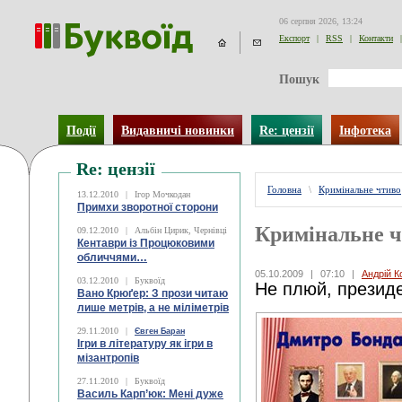
06 серпня 2026, 13:24
Експорт
|
RSS
|
Контакти
|
Пошук
Події
Видавничі новинки
Re: цензії
Інфотека
Re: цензії
Головна
\
Кримінальне чтиво
13.12.2010
|
Ігор Мочкодан
Примхи зворотної сторони
Кримінальне 
09.12.2010
|
Альбін Цирик, Чернівці
Кентаври із Процюковими
обличчями…
05.10.2009
|
07:10
|
Андрій К
03.12.2010
|
Буквоїд
Не плюй, презид
Вано Крюґер: З прози читаю
лише метрів, а не міліметрів
29.11.2010
|
Євген Баран
Ігри в літературу як ігри в
мізантропів
27.11.2010
|
Буквоїд
Василь Карп’юк: Мені дуже