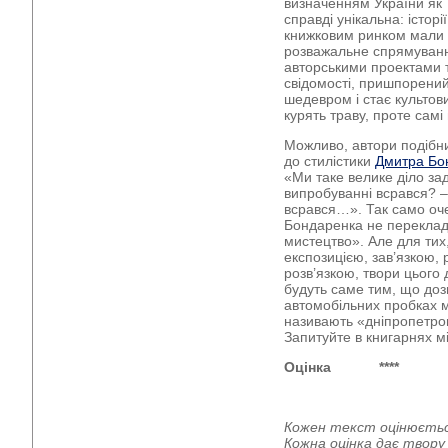
визначенням України як 
справді унікальна: історі
книжковим ринком мали 
розважальне спрямуванн
авторськими проектами т
свідомості, пришпорени
шедевром і стає культови
курять траву, проте самі
Можливо, автори подібни
до стилістики
Дмитра Бо
«Ми таке велике діло за
випробуванні всрався? –
всрався…». Так само оч
Бондаренка не переклад
мистецтво». Але для тих,
експозицією, зав’язкою, 
розв’язкою, твори цього
будуть саме тим, що доз
автомобільних пробках мі
називають «дніпропетро
Запитуйте в книгарнях м
Оцінка
****
Кожен текст оцінюєтьс
Кожна оцінка дає твор