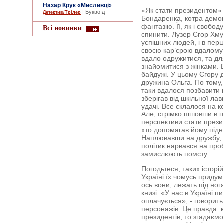
Назар Крук «Мисливці»
«Як стати президентом» -
| Буквоїд
Детектив/Трілер
Бондаренка, котра демо
фантазію. Її, як і свобод
Всі новинки
спинити. Лузер Єгор Хму
успішних людей, і в пер
своєю кар’єрою вдалому
вдало одружитися, та дл
знайомитися з жінками. Б
байдужі. У цьому Єгору 
дружина Ольга. По тому,
таки вдалося позбавити 
зберігав від шкільної ла
удачі. Все склалося на к
Але, стрімко пішовши в 
перспективи стати прези
хто допомагав йому підн
Наплювавши на дружбу,
політик нарвався на проб
замислюють помсту…
Погодьтеся, таких істор
Україні їх чомусь приду
ось вони, лежать під ног
книзі: «У нас в Україні 
оплачується», - говорить
персонажів. Це правда: 
президентів, то згадаєм