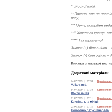
* Жодної надії;
** Погано, але не наст
часу;
*** Ідея є, потрібен р
**** Хочеться краще, а
***** Так тримати!
Значок (+) біля оцінки 
Значок (-) біля оцінки 
Книжки з низької поли
Додаткові матеріали
24.07.2009
|
07:33
|
Кримінальне 
Volkov. m.d.
14.07.2009
|
07:38
|
Кримінальне 
Вбити за гея
01.07.2009
|
07:11
|
Кримінальне 
Кримінальна міліція
23.06.2009
|
07:15
|
Кримінальне 
Полковник рятує генерала