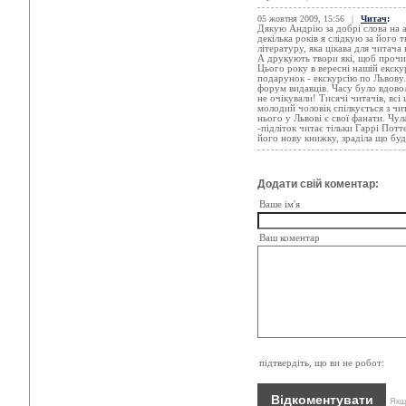
05 жовтня 2009, 15:56
|
Читач
:
Дякую Андрію за добрі слова на
декілька років я слідкую за його 
літературу, яка цікава для читача
А друкують твори які, щоб прочит
Цього року в вересні нашій екскур
подарунок - екскурсію по Львову. 
форум видавців. Часу було вдовол
не очікували! Тисячі читачів, всі
молодий чоловік спілкується з чи
нього у Львові є свої фанати. Чул
-підліток читає тільки Гаррі Потт
його нову книжку, зраділа що бу
Додати свій коментар:
Ваше ім'я
Ваш коментар
підтвердіть, що ви не робот:
Якщо