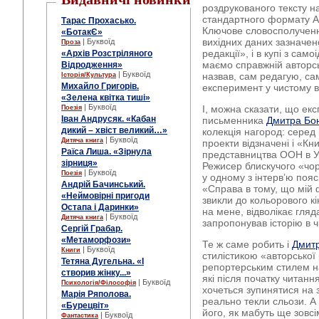
роздрукованого тексту н
стандартного формату А 
Тарас Прохасько.
Ключове словосполучення
«БотакЄ»
вихідних даних зазначено
| Буквоїд
Проза
редакції», і в купі з сам
«Архів Розстріляного
маємо справжній авторс
Відродження»
| Буквоїд
назвав, сам редагую, са
Історія/Культура
Михайло Григорів.
експеримент у чистому в
«Зелена квітка тиші»
| Буквоїд
І, можна сказати, що ек
Поезія
Іван Андрусяк. «Кабан
письменника
Дмитра Бо
дикий – хвіст великий…»
колекція нагород: серед 
| Буквоїд
Дитяча книга
проекти відзначені і «Кн
Раїса Лиша. «Зірнула
представництва ООН в Ук
зірниця»
Режисер блискучого «чо
| Буквоїд
Поезія
у одному з інтерв’ю пояс
Андрій Бачинський.
«Справа в тому, що мій 
«Неймовірні пригоди
звикли до кольорового кі
Остапа і Даринки»
на мене, відволікає гляда
| Буквоїд
Дитяча книга
запропонував історію в ч
Сергій Грабар.
«Метаморфози»
Те ж саме робить і
Дмит
| Буквоїд
Книги
стилістикою «авторської 
Тетяна Дугельна. «І
репортерським стилем наз
створив жінку...»
які після початку читанн
| Буквоїд
Психологія/Філософія
хочеться зупинятися на 
Марія Ряполова.
реально текли сльози. А
«Бурецвіт»
його, як мабуть ще зовс
| Буквоїд
Фантастика