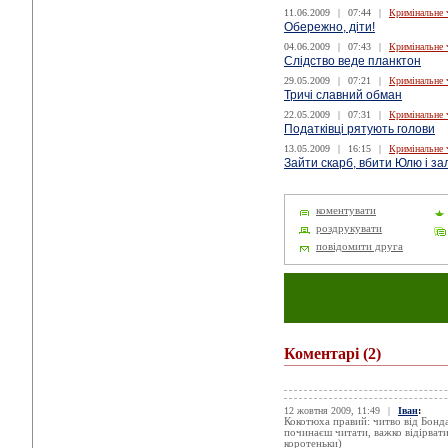
11.06.2009
|
07:44
|
Кримінальне 
Обережно, діти!
04.06.2009
|
07:43
|
Кримінальне 
Слідство веде планктон
29.05.2009
|
07:21
|
Кримінальне 
Тричі славний обман
22.05.2009
|
07:31
|
Кримінальне 
Податківці рятують голови
13.05.2009
|
16:15
|
Кримінальне 
Зайти скарб, вбити Юлю і з
коментувати
роздрукувати
повідомити друга
Коментарі
(2)
12 жовтня 2009, 11:49
|
Іван
:
Кокотюха правий: читво від Бонда
починаєш читати, важко відірвати
коротеньки)