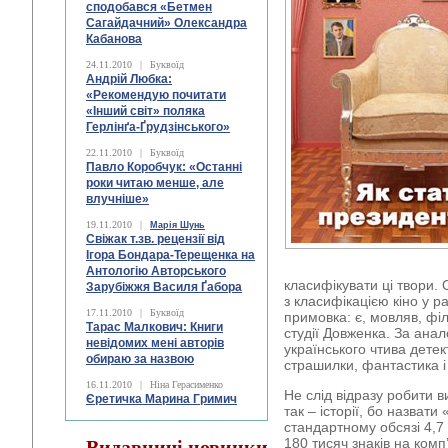
сподобався «Бетмен
Сагайдачний» Олександра
Кабанова
24.11.2010
|
Буквоїд
Андрій Любка:
«Рекомендую почитати
«Інший світ» поляка
Герлінґа-Ґрудзінського»
22.11.2010
|
Буквоїд
Павло Коробчук: «Останні
роки читаю менше, але
влучніше»
19.11.2010
|
Марія Шунь
Свіжак т.зв. рецензії від
Ігора Бондара-Терещенка на
Антологію Авторського
класифікувати ці твори.
Зарубіжжя Василя Ґабора
з класифікацією кіно у р
17.11.2010
|
Буквоїд
примовка: є, мовляв, філь
Тарас Малкович: Книги
студії Довженка. За анал
невідомих мені авторів
українського чтива дете
обираю за назвою
страшилки, фантастика 
16.11.2010
|
Ніна Герасименко
Не слід відразу робити ви
Єретичка Марина Гримич
так – історії, бо назват
стандартному обсязі 4,7
180 тисяч знаків на комп
Видавничі новинки