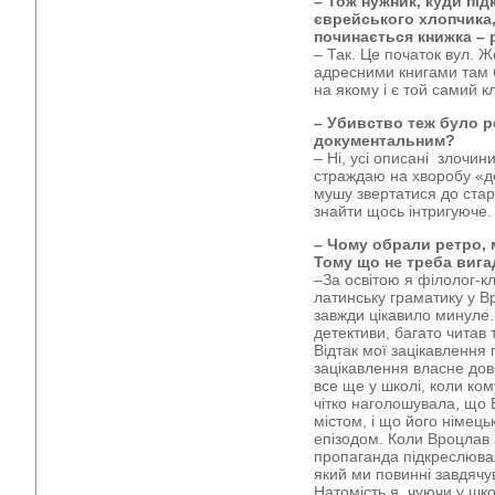
– Тож нужник, куди під
єврейського хлопчика,
починається книжка – 
– Так. Це початок вул. Жо
адресними книгами там б
на якому і є той самий 
– Убивство теж було р
документальним?
– Ні, усі описані злочини
страждаю на хворобу «де
мушу звертатися до стар
знайти щось інтригуюче.
– Чому обрали ретро, 
Тому що не треба вига
–
За освітою я філолог-кл
латинську граматику у В
завжди цікавило минуле.
детективи, багато читав
Відтак мої зацікавлення
зацікавлення власне до
все ще у школі, коли ко
чітко наголошувала, що
містом, і що його німець
епізодом. Коли Вроцлав 
пропаганда підкреслювал
який ми повинні завдяч
Натомість я, чуючи у шк