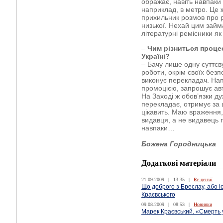
ображає, навіть навпаки 
наприклад, в метро. Це ж
прихильник розмов про ро
низької. Нехай цим займа
літературні ремісники як
–
Чим різниться проце
Україні?
– Бачу лише одну суттєву
роботи, окрім своїх безп
виконує перекладач. Нап
промоцією, запрошує ав
На Заході ж обов’язки ду
перекладає, отримує за ц
цікавить. Маю враження,
видавця, а не видавець 
навпаки…
Божена Городницька
Додаткові матеріали
21.09.2009
|
13:35
|
Re:цензії
Що доброго з Бреслау, або і
Краєвського
09.08.2009
|
08:53
|
Новинки
Марек Краєвський. «Смерть 