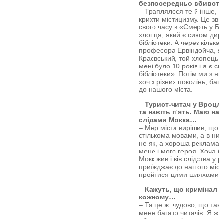
безпосередньо вбивст
– Траплялося те й інше,
крихти містицизму. Це з
свого часу в «Смерть у 
хлопця, який є сином ди
бібліотеки. А через кіль
професора Ервіндойча, 
Краєвський, той хлопець 
мені було 10 років і я є
бібліотеки». Потім ми з н
хоч з різних поколінь, 
до нашого міста.
–
Турист-читач у Вроцл
та навіть п’ять. Маю н
слідами Мокка…
– Мер міста вирішив, що
стількома мовами, а в ни
не як, а хороша реклама
мене і мого героя. Хоча 
Мокк жив і вів слідства 
приїжджає до нашого мі
пройтися цими шляхами
–
Кажуть, що кримінал 
кожному…
– Та це ж чудово, що так
мене багато читачів. Я ж