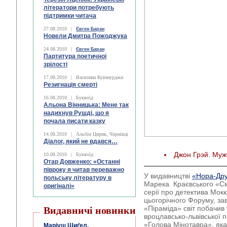
літератори потребують
підтримки читача
27.08.2010
|
Євген Баран
Новели Дмитра Пожоджука
24.08.2010
|
Євген Баран
Партитура поетичної
зрілості
17.08.2010
|
Василина Куюмурджи
Резигнація смерті
16.08.2010
|
Буквоїд
Альона Вінницька: Мене так
надихнув Рушді, що я
почала писати казку
14.08.2010
|
Альбін Цирик, Чернівці
Діалог, який не вдався…
Джон Грэй. Му
10.08.2010
|
Буквоїд
Отар Довженко: «Останні
півроку я читав переважно
У видавництві
«Нора-Др
польську літературу в
Марека Краєвського «См
оригіналі»
серії про детектива Мокк
цьогорічного Форуму, за
«Піраміда» світ побачив
Видавничі новинки
вроцлавсько-львівської п
«Голова Мінотавра», яка
Маріуш Щиґел.