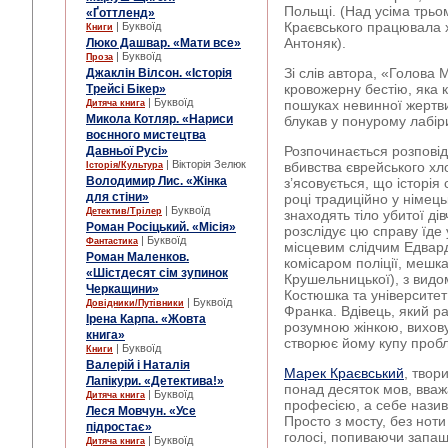
Польщі. (Над усіма трь
«Ґоттленд»
Краєвського працювала 
| Буквоїд
Книги
Антоняк).
Люко Дашвар. «Мати все»
| Буквоїд
Проза
Зі слів автора, «Голова 
Джаклін Вілсон. «Історія
кровожерну бестію, яка 
Трейсі Бікер»
| Буквоїд
пошуках невинної жертви
Дитяча книга
Микола Котляр. «Нариси
блукав у понурому лабіри
воєнного мистецтва
Розпочинається розповідь
Давньої Русі»
| Вікторія Зелюк
вбивства єврейського хл
Історія/Культура
Володимир Лис. «Жінка
з’ясовується, що історія
для стіни»
році традиційно у німець
| Буквоїд
Детектив/Трілер
знаходять тіло убитої ді
Роман Росіцький. «Місія»
розслідує цю справу їде 
| Буквоїд
Фантастика
місцевим слідчим Едвар
Роман Маленков.
комісаром поліції, мешка
«Шістдесят сім зупинок
Крушельницької), з видом
Черкащини»
Костюшка та університет
| Буквоїд
Довідники/Путівники
Франка. Вдівець, який ра
Ірена Карпа. «Жовта
розумною жінкою, виховує
книга»
створює йому купу про
| Буквоїд
Книги
Валерій і Наталія
Марек Краєвський
, твор
Лапікури. «Детектива!»
понад десяток мов, вваж
| Буквоїд
Дитяча книга
професією, а себе назив
Леся Мовчун. «Усе
Просто з мосту, без ноти
підростає»
голосі, попиваючи запашн
| Буквоїд
Дитяча книга