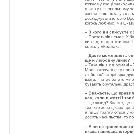
кожному кроці знаходив 
я жив у пізнавальному х
зовсім інше показувала м
досліджувати історію Вр
когось любимо, ми ціка
–
З кого ви списуєте о
– Прототипів немає. Хіб
вигляд, то прототипом П
серіалу «Коджак».
–
Даєте можливість св
ще й любовну лінію?
– Така лінія є в романі 
Мокк закохується у прос
любовної історії, яка ду
взагалі читає багато жін
бувають брутальні, драс
– Вважаєте, що правил
час, коли в житті і та
– Це закид? Знаєте, це н
тих, хто хоче цікаво пров
я пишу трапляються у жи
досить насильства, то 
– А чи не траплялися 
якась написана історія