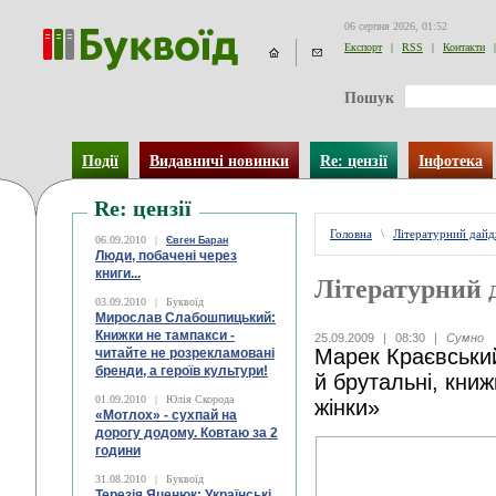
06 серпня 2026, 01:52
Експорт
|
RSS
|
Контакти
|
Пошук
Події
Видавничі новинки
Re: цензії
Інфотека
Re: цензії
Головна
\
Літературний дай
06.09.2010
|
Євген Баран
Люди, побачені через
книги...
Літературний 
03.09.2010
|
Буквоїд
Мирослав Слабошпицький:
Книжки не тампакси -
25.09.2009
|
08:30
|
Сумно
Марек Краєвський
читайте не розрекламовані
бренди, а героїв культури!
й брутальні, кни
01.09.2010
|
Юлія Скорода
жінки»
«Мотлох» - сухпай на
дорогу додому. Ковтаю за 2
години
31.08.2010
|
Буквоїд
Терезія Яценюк: Українські