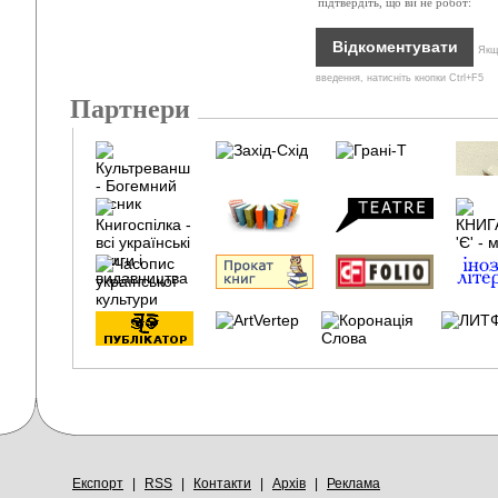
підтвердіть, що ви не робот:
Якщо
введення, натисніть кнопки Ctrl+F5
Партнери
Експорт
|
RSS
|
Контакти
|
Архів
|
Реклама