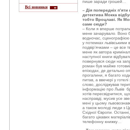
пише заради грошей…
Всі новинки
– Дія попередніх п’яти 
детектива Мокка відб
тобто Вроцлаві. Як Мо
саме сюди?
– Коли я вперше потрапи
мене зачарувало. Воно б
водночас, сценографією 
у потемках львівськими 
подвір’ячками – це все 
мене як автора криміналі
наступної книги відбуват
повернувся сюди на зап
роман був майже готови
епізодах, де детально оп
прогалини, я багато ход
питав, а ввечері у готел
слово, досліджував тери
інформацію про Львів бр
хотів пересвідчитися, що
насправді, мусив усе зв
мені у цьому львовознав
а також молоді люди з Це
Східної Європи. Останні
багато цікавих матеріалі
телефонну книжку…