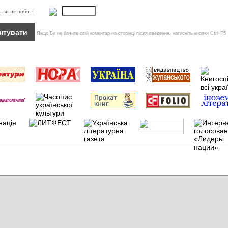
о ви не робот:
Якщо Ви не бачите свій коментар на сторінці після введення, натисніть кнопки Ctrl+F5