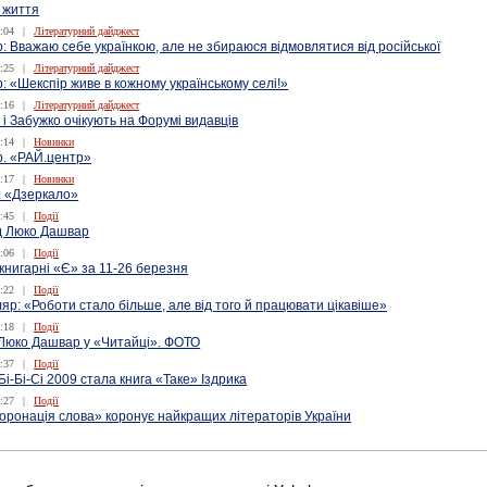
 життя
:04
|
Літературний дайджест
 Вважаю себе українкою, але не збираюся відмовлятися від російської
:25
|
Літературний дайджест
 «Шекспір живе в кожному українському селі!»
:16
|
Літературний дайджест
і Забужко очікують на Форумі видавців
:14
|
Новинки
. «РАЙ.центр»
:17
|
Новинки
. «Дзеркало»
:45
|
Події
ід Люко Дашвар
:06
|
Події
книгарні «Є» за 11-26 березня
:22
|
Події
яр: «Роботи стало більше, але від того й працювати цікавіше»
:18
|
Події
Люко Дашвар у «Читайці». ФОТО
:37
|
Події
Бі-Бі-Сі 2009 стала книга «Таке» Іздрика
:27
|
Події
оронація слова» коронує найкращих літераторів України