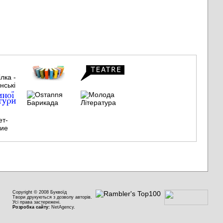
Copyright © 2008 Буквоїд
Твори друкуються з дозволу авторів.
Усі права застережені.
Розробка сайту:
NetAgency.