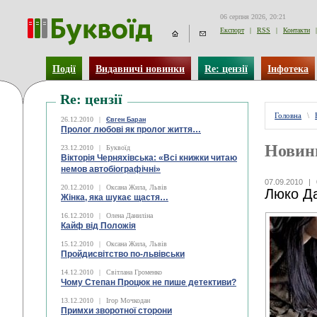
06 серпня 2026, 20:21
Експорт
|
RSS
|
Контакти
|
Події
Видавничі новинки
Re: цензії
Інфотека
Re: цензії
Головна
\
26.12.2010
|
Євген Баран
Пролог любові як пролог життя…
Новин
23.12.2010
|
Буквоїд
Вікторія Черняхівська: «Всі книжки читаю
немов автобіографічні»
07.09.2010
|
20.12.2010
|
Оксана Жила, Львів
Люко Д
Жінка, яка шукає щастя…
16.12.2010
|
Олена Даниліна
Кайф від Положія
15.12.2010
|
Оксана Жила, Львів
Пройдисвітство по-львівськи
14.12.2010
|
Світлана Громенко
Чому Степан Процюк не пише детективи?
13.12.2010
|
Ігор Мочкодан
Примхи зворотної сторони