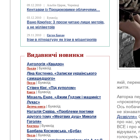
09.12.2010
|
Альбін Цирик, Чернівці
Кентаври із Процюковими обличчями…
03.12.2010
|
Буквоїд
Вано Крюґер: З прози читаю лише метрів,
а не міліметрів
29.11.2010
|
Євген Баран
Ігри в літературу як ігри в мізантропів
Видавничі новинки
Антологія «Квадро»
| Буквоїд
Поезія
Ліна Костенко. «Записки українського
самашедшого»
якій, пере
| Буквоїд
Проза
життя.
Стівен Кінг. «Під куполом»
| Буквоїд
Книги
Авторка пе
Міхаель Енде. «Джим Ґудзик і машиніст
«проковтну
Лукас»
Ось побачи
| Буквоїд
Дитяча книга
не зізнава
Наталія Сквіра. «Проблеми поетики
Дозвілля»
С
другого тому «Мертвих душ» Миколи
про нас, у
Гоголя»
| Буквоїд
ВСЕ і про н
Критика
Барбара Космовська. «Буба»
відчувати, 
| Буквоїд
Проза
голосують 