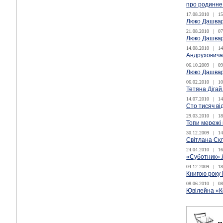
про родинне
17.08.2010
|
15
Люко Дашвар:
21.08.2010
|
07
Люко Дашвар:
14.08.2010
|
14
Андруховича 
06.10.2009
|
09
Люко Дашвар
06.02.2010
|
10
Тетяна Дігай
14.07.2010
|
14
Сто тисяч в
29.03.2010
|
18
Топи мережі 
30.12.2009
|
14
Світлана Скл
24.04.2010
|
16
«Суботник» 
04.12.2009
|
18
Книгою року 
08.06.2010
|
08
Ювілейна «К