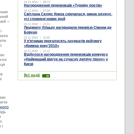
24.12.2010
|
08:23
Нагородження переможців «Турніру поетів»
24.12.2010
|
07:04
ньки
Світлана Скляр: Криза скінчилася, ринок одужує,
аний
усі сповнені нових ідей
шей –
23.12.2010
|
22:51
Людмилу Уліцьку нагородили премією Сімони де
і
Бовуар
мати
23.12.2010
|
22:02
ати
У п’ятницю проголосять лауреатів рейтингу
о
«Книжка року’2010»
23.12.2010
|
21:15
ною
Відбулося нагородження переможців конкурсу
етні
«Найкращий відгук на сучасну дитячу прозу» у
иця
Києві
 в
Всі події
е
амі.
жете
ного
ідь
и
и
 і