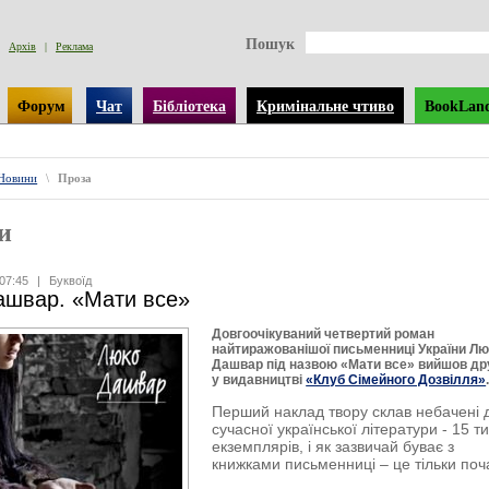
Пошук
Архів
|
Реклама
Форум
Чат
Бібліотека
Кримінальне чтиво
BookLan
Новини
\
Проза
и
07:45
|
Буквоїд
ашвар. «Мати все»
Довгоочікуваний четвертий роман
найтиражованішої письменниці України Л
Дашвар під назвою «Мати все» вийшов д
у видавництві
«Клуб Сімейного Дозвілля»
Перший наклад твору склав небачені 
сучасної української літератури - 15 т
екземплярів, і як зазвичай буває з
книжками письменниці – це тільки поч