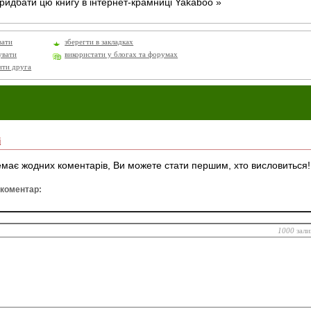
идбати цю книгу в інтернет-крамниці Yakaboo »
вати
зберегти в закладках
увати
використати у блогах та форумах
ити друга
і
має жодних коментарів, Ви можете стати першим, хто висловиться!
 коментар:
1000
зали