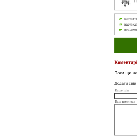
Пр
коменту
роздрук
повідом
Коментар
Поки ще не
Додати свій
Ваше ім'я
Ваш коментар