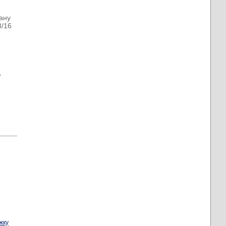
ану
8/16
ц
жку