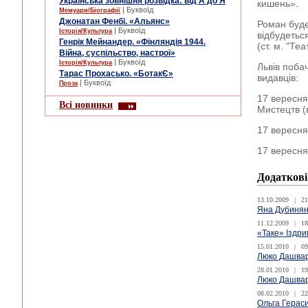
Українська зовнішня розвідка: від А до Я
кишень».
| Буквоїд
Мемуари/Біографії
Джонатан Фенбі. «Альянс»
Роман буде
| Буквоїд
Історія/Культура
відбудетьс
Генрік Мейнандер. «Фінляндія 1944.
(ст. м. "Те
Війна, суспільство, настрої»
| Буквоїд
Історія/Культура
Львів поба
Тарас Прохасько. «БотакЄ»
видавців:
| Буквоїд
Проза
17 вересня
Всі новинки
Мистецтв (
17 вересня
17 вересня
Додаткові
13.10.2009
|
21
Яна Дубинян
11.12.2009
|
18
«Таке» Іздри
15.01.2010
|
09
Люко Дашвар
28.01.2010
|
19
Люко Дашвар
08.02.2010
|
22
Ольга Гераси