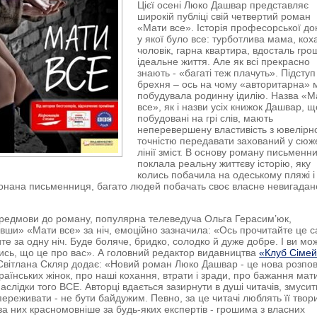
Цієї осені Люко Дашвар представляє
широкій публіці свій четвертий роман
«Мати все». Історія професорської до
у якої було все: турботлива мама, кох
чоловік, гарна квартира, вдосталь гро
ідеальне життя. Але як всі прекрасно
знають - «багаті теж плачуть». Підступ 
брехня – ось на чому «авторитарна» 
побудувала родинну ідилію. Назва «М
все», як і назви усіх книжок Дашвар, щ
побудовані на грі слів, мають
неперевершену властивість з ювелір
точністю передавати захований у сюж
лінії зміст. В основу роману письменн
поклала реальну життєву історію, яку
колись побачила на одеському пляжі і
конана письменниця, багато людей побачать своє власне невигадан
редмови до роману, популярна телеведуча Ольга Герасим’юк,
вши» «Мати все» за ніч, емоційно зазначила: «Ось прочитайте це с
те за одну ніч. Буде боляче, бридко, солодко й дуже добре. І ви мо
тись, що це про вас». А головний редактор видавництва
«Клуб Сімей
вітлана Скляр додає: «Новий роман Люко Дашвар - це нова розпов
країнських жінок, про наші кохання, втрати і зради, про бажання мат
аслідки того ВСЕ. Авторці вдається зазирнути в душі читачів, змусит
переживати - не бути байдужим. Певно, за це читачі люблять її твори
за них красномовніше за будь-яких експертів - грошима з власних