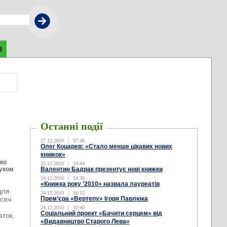
d
Останні події
27.12.2010
|
07:46
Олег Коцарев: «Стало менше цікавих нових
книжок»
юко
25.12.2010
|
10:44
руком
Валентин Бадрак презентує нові книжки
.
24.12.2010
|
18:30
«Книжка року ’2010» назвала лауреатів
для
24.12.2010
|
16:12
исяч
Прем’єра «Вертепу» Ігоря Павлюка
24.12.2010
|
10:40
Соціальний проект «Бачити серцем» від
аток.
«Видавництво Старого Лева»