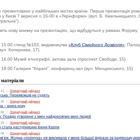
 презентовано у найбільших містах країни. Перша презентація ром
я у Києві 7 вересня о 16-00 в «Укрінформі» (вул. Б. Хмельницького, 
атральна").
чить нову книжку на презентаціях, що відбудуться у рамках Форуму
 15.00 стенд №103, видавництва
«Клуб Сімейного Дозвілля»
. Пала
вул. Коперника, 17).
 16.00 Музей етнографії, актова зала (проспект Свободи, 15)
 18.00 Галерея "Коралі", конференц-зал (вул. Менцинського, 15)
 матеріали
:15
|
Літературний дайджест
ська: Переможців не судять
:35
|
Літературний дайджест
ка – книга року
:02
|
Літературний дайджест
: Псевдо утворене з імен найдорожчих мені людей
:29
|
Літературний дайджест
 стала наступницею Ірени Карпи
:50
|
Літературний дайджест
м’юк: Жодна «порнуха» не викликала у мене більшої відрази за радянську кни