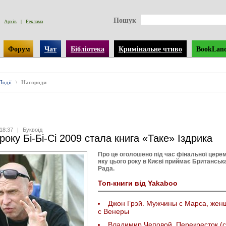
Пошук
Архів
|
Реклама
Форум
Чат
Бібліотека
Кримінальне чтиво
BookLan
Події
\
Нагороди
18:37
|
Буквоїд
року Бі-Бі-Сі 2009 стала книга «Таке» Іздрика
Про це оголошено під час фінальної церем
яку цього року в Києві приймає Британськ
Рада.
Топ-книги від Yakaboo
Джон Грэй. Мужчины с Марса, же
с Венеры
Владимир Чеповой. Перекресток (с