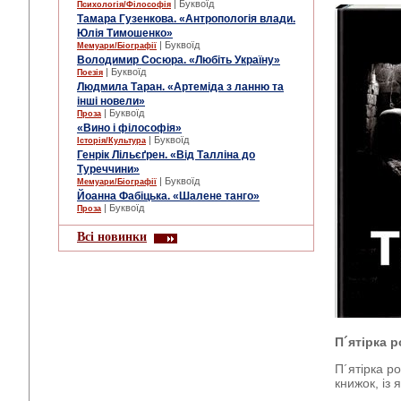
| Буквоїд
Психологія/Філософія
Тамара Гузенкова. «Антропологія влади.
Юлія Тимошенко»
| Буквоїд
Мемуари/Біографії
Володимир Сосюра. «Любіть Україну»
| Буквоїд
Поезія
Людмила Таран. «Артеміда з ланню та
інші новели»
| Буквоїд
Проза
«Вино і філософія»
| Буквоїд
Історія/Культура
Генрік Лільєґрен. «Від Талліна до
Туреччини»
| Буквоїд
Мемуари/Біографії
Йоанна Фабіцька. «Шалене танго»
| Буквоїд
Проза
Всі новинки
П´ятірка р
П´ятірка ро
книжок, із