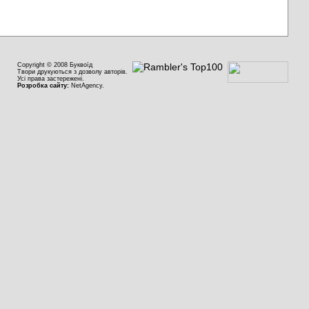
Copyright © 2008 Буквоїд
Твори друкуються з дозволу авторів.
Усі права застережені.
Розробка сайту:
NetAgency.