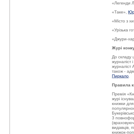
«Легенди Л
«Таке»,
Юр
«Місто з х
«Урізька г
«Джури-ха
Журі конк
До складу ц
журналіст 
журналіст 
також - ад
Пиркало
.
Правила к
Премія «Кни
журі існув
книжки для 
популярнос
Букерівськ
3 повнофор
(враховуюч
видавців, 
книжок-поп