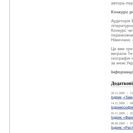
автора-пе
Конкурс р
Аудиторія Б
літературн
Конкурс чи
переможниц
Німеччині,
Це вже тре
виграла Те
географія 
за межі Укр
Інформація
Додаткові
28.11.2009
|
11
Іздрик, «Так
14.11.2009
|
09
Іздрикософі
05.11.2009
|
02
Іздрик: «Фар
08.06.2009
|
07
Іздрик: «Рас