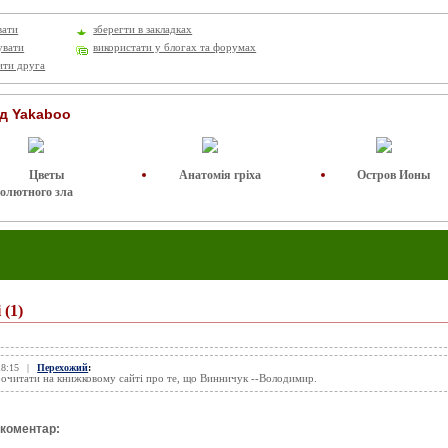
вати
зберегти в закладках
увати
використати у блогах та форумах
ити друга
ід Yakaboo
Цветы
Анатомія гріха
Остров Ионы
солютного зла
і
(1)
18:15
|
Перехожий
:
рочитати на книжковому сайті про те, що Винничук --Володимир.
 коментар: