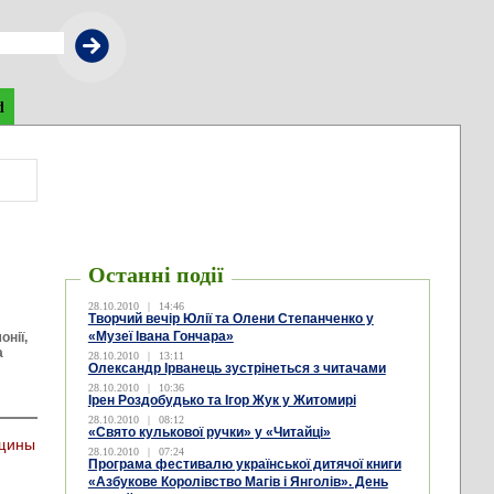
d
Останні події
28.10.2010
|
14:46
Творчий вечір Юлії та Олени Степанченко у
«Музеї Івана Гончара»
онії,
а
28.10.2010
|
13:11
Олександр Ірванець зустрінеться з читачами
28.10.2010
|
10:36
Ірен Роздобудько та Ігор Жук у Житомирі
28.10.2010
|
08:12
«Свято кулькової ручки» у «Читайці»
нщины
28.10.2010
|
07:24
Програма фестивалю української дитячої книги
«Азбукове Королівство Магів і Янголів». День