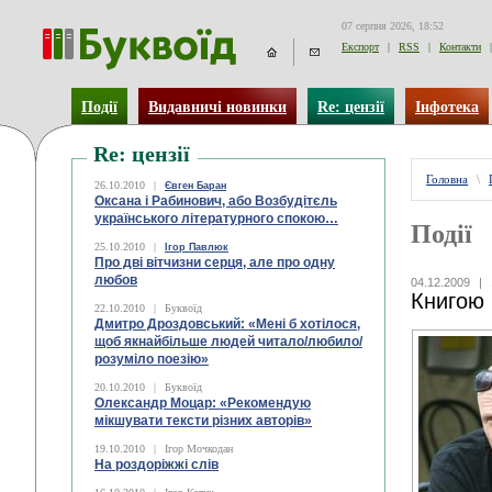
07 серпня 2026, 18:52
Експорт
|
RSS
|
Контакти
|
Події
Видавничі новинки
Re: цензії
Інфотека
Re: цензії
Головна
\
26.10.2010
|
Євген Баран
Оксана і Рабинович, або Возбудітєль
українського літературного спокою…
Події
25.10.2010
|
Ігор Павлюк
Про дві вітчизни серця, але про одну
любов
04.12.2009
|
Книгою 
22.10.2010
|
Буквоїд
Дмитро Дроздовський: «Мені б хотілося,
щоб якнайбільше людей читало/любило/
розуміло поезію»
20.10.2010
|
Буквоїд
Олександр Моцар: «Рекомендую
мікшувати тексти різних авторів»
19.10.2010
|
Ігор Мочкодан
На роздоріжжі слів