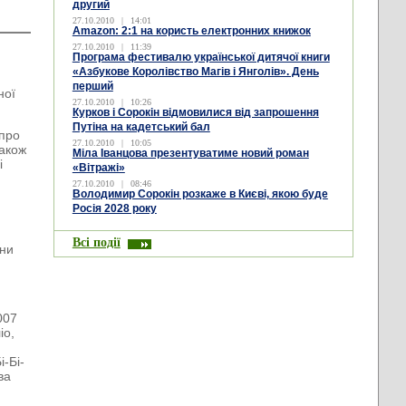
другий
27.10.2010
|
14:01
Amazon: 2:1 на користь електронних книжок
27.10.2010
|
11:39
Програма фестивалю української дитячої книги
«Азбукове Королівство Магів і Янголів». День
перший
ної
27.10.2010
|
10:26
Курков і Сорокін відмовилися від запрошення
Путіна на кадетський бал
 про
27.10.2010
|
10:05
також
Міла Іванцова презентуватиме новий роман
і
«Вітражі»
27.10.2010
|
08:46
Володимир Сорокін розкаже в Києві, якою буде
Росія 2028 року
н
Всі події
ини
007
іо,
і-Бі-
ва