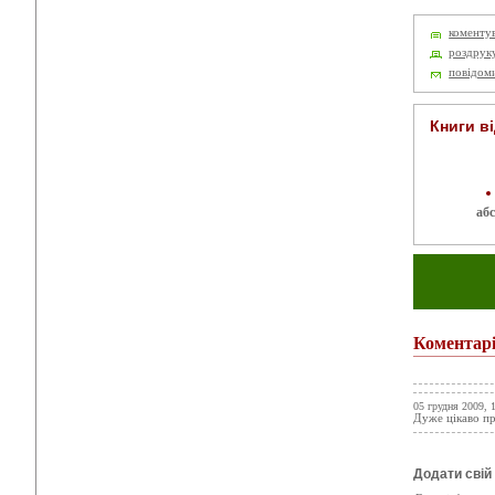
коменту
роздрук
повідом
Книги в
аб
Коментар
05 грудня 2009, 
Дуже цікаво п
Додати свій