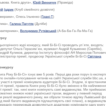
ьвова. Книга друга»,
Юрій Винничук
(Піраміда)
ій
Іздрик
(Клуб сімейного дозвілля)
имерами», Олесь Ільченко (
Грані-Т
)
отика»,
Галина Пагутяк
(Дуліби)
рактерники»,
Володимир Рутківський
(А-Ба-Ба-Га-Ла-Ма-Га)
урсу
ьогорічного журі конкурсу, який Бі-Бі-Сі проводить уп´яте, входять:
і депутат Ольга Герасим´юк, музикант Андрій Кузьменко (Скрябін),
Андрій Куликов, директор Інституту філософії АН Мирослав Попович
міністратор премії, продюсер Української служби Бі-Бі-Сі
Світлана
онкурсу
га Року Бі-Бі-Сі» існує вже 5 років. Перші два роки поруч із експер
ало онлайн-голосування читачів на сайті Української служби bbc.ua, 
участі в премії номінувала аудиторія Бі-Бі-Сі. Згодом, зі зростання
ті премії, правила Книги року Бі-Бі-Сі було змінено в бік наближенн
ої премії: так, нині книги номінують самі видавництва. Ми приймаєм
матних книжок нової української прози, виданих у певний період
и реалії видавничого ринку, ми обрали точкою відліку Львівський ф
під який багато видавництв підлаштовують свої плани), а видавницт
ередніх переможців дозволяється додатково номінувати одну книгу