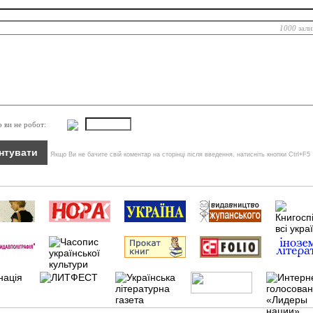
1000
зали
о ви не робот:
Якщо Ви не бачите свій коментар на сторінці після введення, натисніть кнопки Ctrl+F5