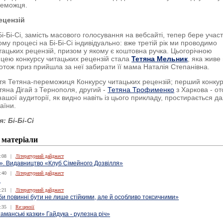
реможця.
ецензій
і-Бі-Сі, замість масового голосування на вебсайті, тепер бере участ
ому процесі на Бі-Бі-Сі індивідуально: вже третій рік ми проводимо
тацьких рецензій, призом у якому є коштовна ручка. Цьогорічною
ею конкурсу читацьких рецензій стала
Тетяна Мельник
, яка живе 
 отож приз прийшла за неї забирати її мама Наталія Степанівна.
тя Тетяна-переможиця Конкурсу читацьких рецензій; перший конку
тяна Дігай з Тернополя, другий -
Тетяна Трофименко
з Харкова - о
нашої аудиторії, як видно навіть із цього прикладу, простирається д
аїни.
: Бі-Бі-Сі
 матеріали
:08
|
Літературний дайджест
е». Видавництво «Клуб Сімейного Дозвілля»
:40
|
Літературний дайджест
я
:21
|
Літературний дайджест
би повинні бути не лише стійкими, але й особливо токсичними»
:35
|
Re:цензії
таманські казки» Гайдука - рулезна річ»