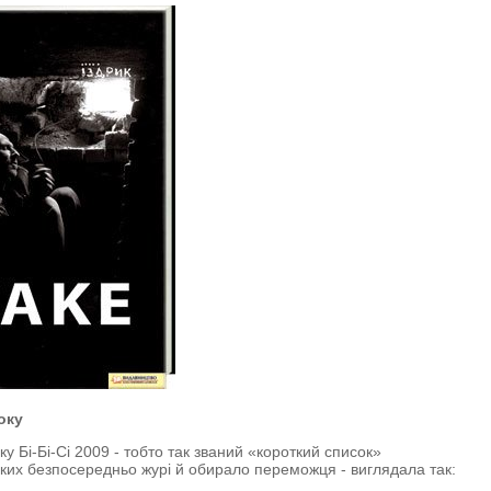
оку
ку Бі-Бі-Сі 2009 - тобто так званий «короткий список»
 яких безпосередньо журі й обирало переможця - виглядала так: