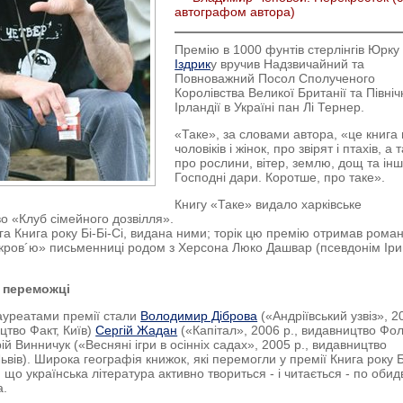
автографом автора)
Премію в 1000 фунтів стерлінгів Юрку
Іздрик
у вручив Надзвичайний та
Повноважний Посол Сполученого
Королівства Великої Британії та Північ
Ірландії в Україні пан Лі Тернер.
«Таке», за словами автора, «це книга
чоловіків і жінок, про звірят і птахів, а 
про рослини, вітер, землю, дощ та інш
Господні дари. Коротше, про таке».
Книгу «Таке» видало харківське
о «Клуб сімейного дозвілля».
га Книга року Бі-Бі-Сі, видана ними; торік цю премію отримав рома
кров´ю» письменниці родом з Херсона Люко Дашвар (псевдонім Ір
 переможці
ауреатами премії стали
Володимир Діброва
(«Андріївський узвіз», 2
цтво Факт, Київ)
Сергій Жадан
(«Капітал», 2006 р., видавництво Фол
ій Винничук («Весняні ігри в осінніх садах», 2005 р., видавництво
ьвів). Широка географія книжок, які перемогли у премії Книга року Б
, що українська література активно твориться - і читається - по обид
а.