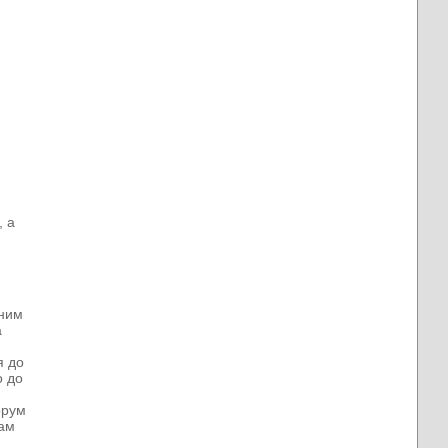
, а
тним
а
м
я до
о до
орум
вам