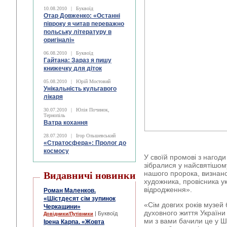
10.08.2010
|
Буквоїд
Отар Довженко: «Останні
півроку я читав переважно
польську літературу в
оригіналі»
06.08.2010
|
Буквоїд
Гайтана: Зараз я пишу
книжечку для діток
05.08.2010
|
Юрій Мостовий
Унікальність кульгавого
лікаря
30.07.2010
|
Юлія Починок,
Тернопіль
Ватра кохання
28.07.2010
|
Ігор Ольшевський
«Стратосфера»: Пролог до
космосу
У своїй промові з нагоди
зібралися у найсвятішому
нашого пророка, визнаног
Видавничі новинки
художника, провісника у
відродження».
Роман Маленков.
«Шістдесят сім зупинок
«Сім довгих років музей 
Черкащини»
духовного життя України 
| Буквоїд
Довідники/Путівники
ми з вами бачили це у Ш
Ірена Карпа. «Жовта