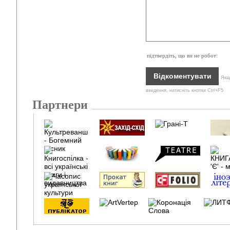
підтвердіть, що ви не робот:
Якщо
введення, натисніть кнопки Ctrl+F5
Партнери