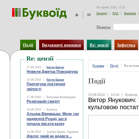
09 серпня 2026, 13:35
Експорт
|
RSS
|
Контакти
|
Пошук
Події
Видавничі новинки
Re: цензії
Інфотека
Re: цензії
Головна
\
Події
\
Культур
27.08.2010
|
Євген Баран
Новели Дмитра Пожоджука
Події
24.08.2010
|
Євген Баран
Партитура поетичної
зрілості
23.08.2010
|
14:10
|
Буквоїд
17.08.2010
|
Василина Куюмурджи
Віктор Янукович:
Резигнація смерті
культовою постатт
16.08.2010
|
Буквоїд
Альона Вінницька: Мене так
надихнув Рушді, що я
почала писати казку
14.08.2010
|
Альбін Цирик, Чернівці
Діалог, який не вдався…