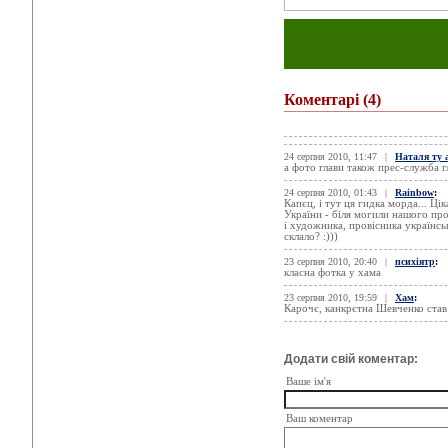
Коментарі
(4)
24 серпня 2010, 11:47
|
Наталя ту 
а фото глави також прес-служба г
24 серпня 2010, 01:43
|
Rainbow
:
Капєц, і тут ця гидка морда... Ці
України - біля могили нашого про
і художника, провісника українсь
склало? :)))
23 серпня 2010, 20:40
|
психіятр
:
класна фотка у хама
23 серпня 2010, 19:59
|
Хам
:
Карочє, канкрєтна Шевченко став 
Додати свій коментар:
Ваше ім'я
Ваш коментар