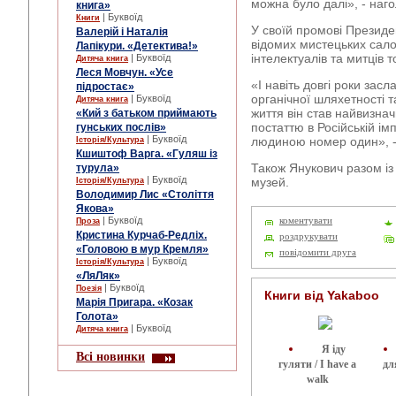
можна було далі», - наг
книга»
| Буквоїд
Книги
У своїй промові Презид
Валерій і Наталія
відомих мистецьких сало
Лапікури. «Детектива!»
інтелектуалів та митців т
| Буквоїд
Дитяча книга
Леся Мовчун. «Усе
«І навіть довгі роки за
підростає»
органічної шляхетності т
| Буквоїд
Дитяча книга
життя він став найвизнач
«Кий з батьком приймають
постаттю в Російській ім
гунських послів»
| Буквоїд
людиною номер один», - 
Історія/Культура
Кшиштоф Варга. «Гуляш із
Також Янукович разом із
турула»
| Буквоїд
музей.
Історія/Культура
Володимир Лис «Століття
Якова»
| Буквоїд
коментувати
Проза
Кристина Курчаб-Редліх.
роздрукувати
«Головою в мур Кремля»
повідомити друга
| Буквоїд
Історія/Культура
«ЛяЛяк»
| Буквоїд
Поезія
Книги від Yakaboo
Марія Пригара. «Козак
Голота»
| Буквоїд
Дитяча книга
Я іду
Всі новинки
гуляти / I have a
дл
walk