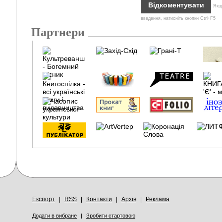
Якщо
введення, натисніть кнопки Ctrl+F5
Партнери
Експорт
|
RSS
|
Контакти
|
Архів
|
Реклама
Додати в вибране
|
Зробити стартовою