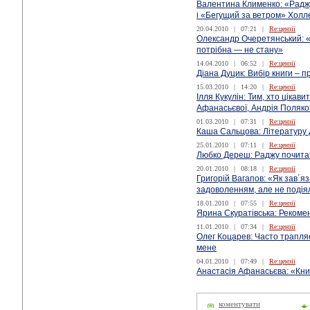
Валентина Клименко: «Радж
і «Бегущий за ветром» Холл
20.04.2010
|
07:21
|
Re:цензії
Олександр Очеретянський: «Б
потрібна — не стану»
14.04.2010
|
06:52
|
Re:цензії
Діана Дуцик: Вибір книги – 
15.03.2010
|
14:20
|
Re:цензії
Ілля Кукулін: Тим, хто цікав
Афанасьєвої, Андрія Поляков
01.03.2010
|
07:31
|
Re:цензії
Каша Сальцова: Літературу
25.01.2010
|
07:11
|
Re:цензії
Любко Дереш: Раджу почит
20.01.2010
|
08:18
|
Re:цензії
Григорій Вагапов: «Як зав´яз
задоволенням, але не подія
18.01.2010
|
07:55
|
Re:цензії
Ярина Скуратівська: Реком
11.01.2010
|
07:34
|
Re:цензії
Олег Коцарев: Часто трапляє
мене
04.01.2010
|
07:49
|
Re:цензії
Анастасія Афанасьєва: «Кни
коментувати