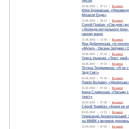
Янсон
29.06.2010
|
07:11
|
Re:цензії
Юлія Бурковська: «Рекоменд
Міхаеля Енде»
23.06.2010
|
09:13
|
Re:цензії
Сергій Грабар: «Сім днів і в
«Троянда ритуального бою»
своєму жанрі
21.06.2010
|
12:59
|
Re:цензії
Яна Дубинянська: «Із прол
«Музеї» - Оксани Забужко і
18.06.2010
|
07:33
|
Re:цензії
Олесь Ільченко: «Текст, яки
16.06.2010
|
07:54
|
Re:цензії
Тетяна Трофименко: «Я не с
Зеді Сміт»
03.06.2010
|
07:36
|
Re:цензії
Павло Вольвач: «Українська
25.05.2010
|
07:18
|
Re:цензії
Ірина Славінська: «Письмо з
текст»
20.05.2010
|
07:38
|
Re:цензії
Сергій Тримбач: «Книги не 
03.05.2010
|
11:25
|
Re:цензії
Олександр Архангельський: 
на ММВК з великою дорожн
23.04.2010
|
07:59
|
Re:цензії