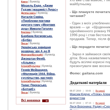
хто вже став мамою, і ти
| Буквоїд
Книги
майбутньому.
Міхаель Енде. «Джим
Ґудзик і машиніст Лукас»
- Що плануєте почитат
| Буквоїд
Дитяча книга
читання?
Наталія Сквіра.
«Проблеми поетики
- Один з моїх улюблених
другого тому «Мертвих
вразив — це «Щоденник 
душ» Миколи Гоголя»
однойменного роману Ні
| Буквоїд
Критика
1996 році і став бестсе
Барбара Космовська.
продажів. Тепер, після ф
«Буба»
| Буквоїд
Проза
- Що порадите почита
Українська зовнішня
розвідка: від А до Я
- Зараз я займаюся свої
| Буквоїд
Мемуари/Біографії
діток. Вона називатимет
Джонатан Фенбі.
будуть всілякі корисні п
«Альянс»
презентувати вже восени
| Буквоїд
Історія/Культура
Генрік Мейнандер.
Фото:
gaitana.com
«Фінляндія 1944. Війна,
суспільство, настрої»
| Буквоїд
Історія/Культура
Додаткові матеріали
Тарас Прохасько.
«БотакЄ»
08.07.2010
|
10:01
|
Re:цензії
| Буквоїд
Проза
Максим Кідрук: «Пляж» Алек
відкриттям
Всі новинки
06.07.2010
|
07:13
|
Re:цензії
Леся Воронина: Раджу «Сер