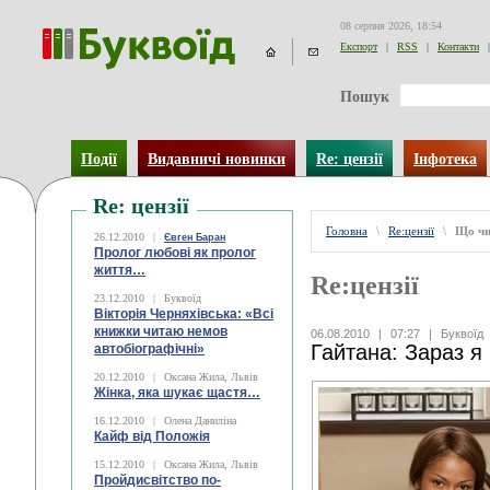
08 серпня 2026, 18:54
Експорт
|
RSS
|
Контакти
|
Пошук
Події
Видавничі новинки
Re: цензії
Інфотека
Re: цензії
Головна
\
Re:цензії
\
Що чи
26.12.2010
|
Євген Баран
Пролог любові як пролог
життя…
Re:цензії
23.12.2010
|
Буквоїд
Вікторія Черняхівська: «Всі
книжки читаю немов
06.08.2010
|
07:27
|
Буквоїд
Гайтана: Зараз я
автобіографічні»
20.12.2010
|
Оксана Жила, Львів
Жінка, яка шукає щастя…
16.12.2010
|
Олена Даниліна
Кайф від Положія
15.12.2010
|
Оксана Жила, Львів
Пройдисвітство по-