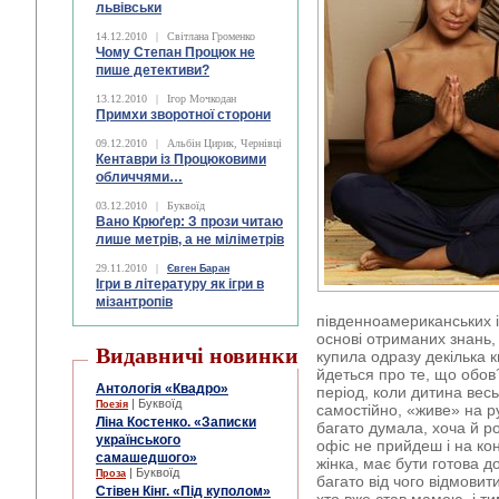
львівськи
14.12.2010
|
Світлана Громенко
Чому Степан Процюк не
пише детективи?
13.12.2010
|
Ігор Мочкодан
Примхи зворотної сторони
09.12.2010
|
Альбін Цирик, Чернівці
Кентаври із Процюковими
обличчями…
03.12.2010
|
Буквоїд
Вано Крюґер: З прози читаю
лише метрів, а не міліметрів
29.11.2010
|
Євген Баран
Ігри в літературу як ігри в
мізантропів
південноамериканських ін
основі отриманих знань
Видавничі новинки
купила одразу декілька кн
йдеться про те, що обо
Антологія «Квадро»
період, коли дитина весь
| Буквоїд
Поезія
самостійно, «живе» на ру
Ліна Костенко. «Записки
багато думала, хоча й р
українського
офіс не прийдеш і на ко
самашедшого»
жінка, має бути готова 
| Буквоїд
Проза
багато від чого відмовит
Стівен Кінг. «Під куполом»