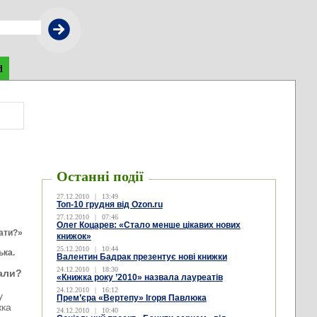
d
Останні події
27.12.2010
|
13:49
Топ-10 грудня від Ozon.ru
27.12.2010
|
07:46
Олег Коцарев: «Стало менше цікавих нових
ати?»
книжок»
25.12.2010
|
10:44
ька.
Валентин Бадрак презентує нові книжки
24.12.2010
|
18:30
тали?
«Книжка року ’2010» назвала лауреатів
24.12.2010
|
16:12
у
Прем’єра «Вертепу» Ігоря Павлюка
жка
24.12.2010
|
10:40