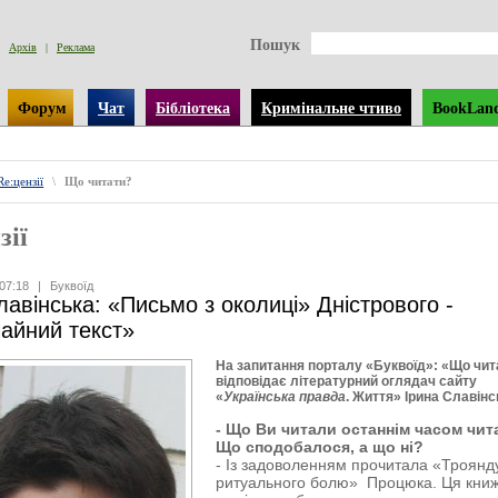
Пошук
Архів
|
Реклама
Форум
Чат
Бібліотека
Кримінальне чтиво
BookLan
Re:цензії
\
Що читати?
зії
07:18
|
Буквоїд
лавінська: «Письмо з околиці» Дністрового -
айний текст»
На запитання порталу «Буквоїд»: «Що чит
відповідає літературний оглядач сайту
«
Українська правда
. Життя» Ірина Славінс
- Що Ви читали останнім часом чи
Що сподобалося, а що ні?
- Із задоволенням прочитала «Троянд
ритуального болю» Процюка. Ця кни