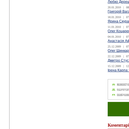
Любко Дереш
20.01.2010
|
08
Григорій Ваг
18.01.2010
|
07
Ярина Скура
11.01.2010
|
07
Олег Коцарев
04.01.2010
|
07
Анастасія Аф
25.12.2009
|
07
Олег Шинкар
22.12.2009
|
07
Дмитро Стус
15.12.2009
|
12
Ірена Карпа:
коменту
роздрук
повідом
Коментар