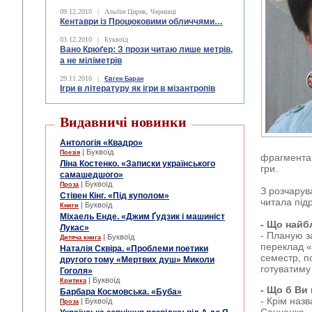
09.12.2010
|
Альбін Цирик, Чернівці
Кентаври із Процюковими обличчями…
03.12.2010
|
Буквоїд
Вано Крюґер: З прози читаю лише метрів,
а не міліметрів
29.11.2010
|
Євген Баран
Ігри в літературу як ігри в мізантропів
Видавничі новинки
Антологія «Квадро»
| Буквоїд
Поезія
фрагментар
Ліна Костенко. «Записки українського
гри.
самашедшого»
| Буквоїд
Проза
З розчарув
Стівен Кінг. «Під куполом»
читала під
| Буквоїд
Книги
Міхаель Енде. «Джим Ґудзик і машиніст
- Що найб
Лукас»
- Планую з
| Буквоїд
Дитяча книга
переклад «
Наталія Сквіра. «Проблеми поетики
семестр, п
другого тому «Мертвих душ» Миколи
готуватиму 
Гоголя»
| Буквоїд
Критика
- Що б Ви
Барбара Космовська. «Буба»
- Крім наз
| Буквоїд
Проза