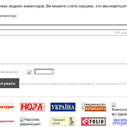
має жодних коментарів, Ви можете стати першим, хто висловиться!
 коментар:
1000
зали
о ви не робот:
Якщо Ви не бачите свій коментар на сторінці після введення, натисніть кнопки Ctrl+F5