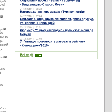
адше
Соціальний проект «Бачити серцем» від
ької
«Видавництво Старого Лева»
 на
24.12.2010
|
08:23
Нагородження переможців «Турніру поетів»
ій
24.12.2010
|
07:04
Світлана Скляр: Криза скінчилася, ринок одужує,
усі сповнені нових ідей
23.12.2010
|
22:51
дати
Людмилу Уліцьку нагородили премією Сімони де
Це
Бовуар
се те
23.12.2010
|
22:02
р.
У п’ятницю проголосять лауреатів рейтингу
іяний
«Книжка року’2010»
му
Всі події
лами
авно
)
ає
рси»