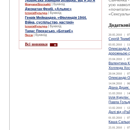
Санченка -
Українська зовнішня розвідка: від А до Я
| Буквоїд
усю навкол
Мемуари/Біографії
Джонатан Фенбі. «Альянс»
«почитати»
| Буквоїд
Історія/Культура
«Сексуальн
Генрік Мейнандер. «Фінляндія 1944.
Війна, суспільство, настрої»
Додаткові
| Буквоїд
Історія/Культура
Тарас Прохасько. «БотакЄ»
| Буквоїд
20.05.2010
|
07
Проза
Сергій Трим
Всі новинки
03.05.2010
|
11
Олександр А
дорожньою 
23.04.2010
|
07
Валентина К
Холледа Хос
20.04.2010
|
07
Олександр Оч
14.04.2010
|
06
Діана Дуцик:
15.03.2010
|
14
Ілля Кукулін
Павла Гольді
13.02.2010
|
12
Далі від «Ра
01.03.2010
|
07
Каша Сальцо
25.01.2010
|
07