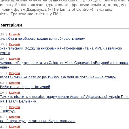
 дуже приємна книжка на будь-який смак. Ну, і якщо сприймати як т
ишню дійсність, як заповідали великі французи-семіоти, то раджу пі
 новий фільм Джармуша («The Limits of Control») і виставку
ість і Трансцендентність» у ПАЦ.
 матеріали
:38
|
Re:цензії
бач: «Книги не обираю, радше вони обирають мене»
:25
|
Re:цензії
рхангельський: Ходжу за книжками на «Нон-фікшн» та на ММВК з великою
сумкою
:59
|
Re:цензії
лименко: «Раджу прочитати «Сліпоту» Жозе Сарамаго і «Бегущий за ветром»
ейні»
:21
|
Re:цензії
еретянський: «Брати до рук книжку, яка мені не потрібна — не стану»
:52
|
Re:цензії
 Вибір книги – процес інтимний
:20
|
Re:цензії
: Тим, хто цікавиться поезією, раджу книжки Анастасії Афанасьєвої, Андрія Пол
на, Наталії Бельченко
:01
|
Re:цензії
й.Центру»
:31
|
Re:цензії
ва: Літературу для читання обираю хаотично
:11
|
Re:цензії