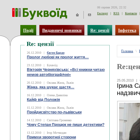
06 серпня 2026, 22:32
Експорт
|
RSS
|
Контакти
|
Події
Видавничі новинки
Re: цензії
Інфотека
Re: цензії
Головна
\
26.12.2010
|
Євген Баран
Пролог любові як пролог життя…
Re:цен
23.12.2010
|
Буквоїд
Вікторія Черняхівська: «Всі книжки читаю
немов автобіографічні»
25.05.2010
|
20.12.2010
|
Оксана Жила, Львів
Ірина С
Жінка, яка шукає щастя…
надзвич
16.12.2010
|
Олена Даниліна
Кайф від Положія
15.12.2010
|
Оксана Жила, Львів
Пройдисвітство по-львівськи
14.12.2010
|
Світлана Громенко
Чому Степан Процюк не пише детективи?
13.12.2010
|
Ігор Мочкодан
Примхи зворотної сторони