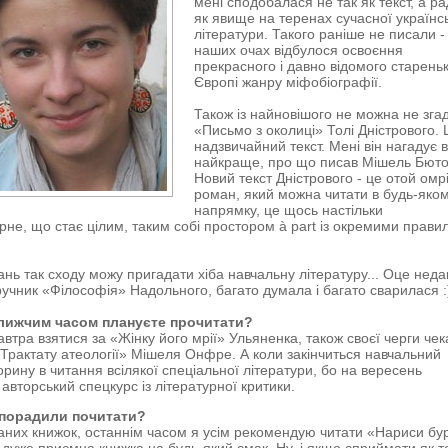
мені сподобалася не так як текст, а р
як явище на теренах сучасної українс
літератури. Такого раніше не писали -
наших очах відбулося освоєння
прекрасного і давно відомого стареньк
Європі жанру міфобіографії.
Також із найновішого не можна не зга
«Письмо з околиці» Толі Дністрового. 
надзвичайний текст. Мені він нагадує в
найкраще, про що писав Мішель Бюто
Новий текст Дністрового - це отой омр
роман, який можна читати в будь-яко
напрямку, це щось настільки
не, що стає цілим, таким собі простором à part із окремими прави
ань так сходу можу пригадати хіба навчальну літературу... Оце нед
ручник «Філософія» Надольного, багато думала і багато сварилася :
лижчим часом плануєте прочитати?
автра взятися за «Жінку його мрії» Ульяненка, також своєї черги чек
Трактату атеології» Мішеля Онфре. А коли закінчиться навчальний
орину в читання всілякої спеціальної літератури, бо на вересень
авторський спецкурс із літературної критики.
 порадили почитати?
ваних книжок, останнім часом я усім рекомендую читати «Нариси бу