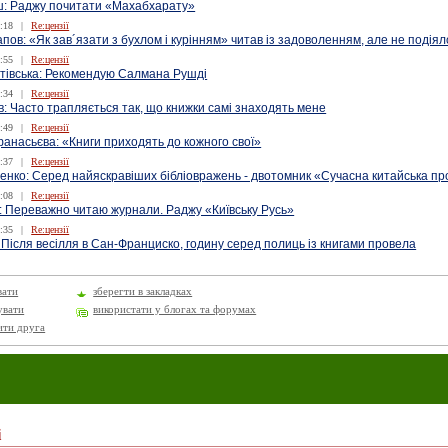
: Раджу почитати «Махабхарату»
:18
|
Re:цензії
апов: «Як зав´язати з бухлом і курінням» читав із задоволенням, але не подіял
:55
|
Re:цензії
тівська: Рекомендую Салмана Рушді
:34
|
Re:цензії
: Часто трапляється так, що книжки самі знаходять мене
:49
|
Re:цензії
анасьєва: «Книги приходять до кожного свої»
:37
|
Re:цензії
енко: Серед найяскравіших бібліовражень - двотомник «Сучасна китайська пр
:08
|
Re:цензії
: Переважно читаю журнали. Раджу «Київську Русь»
:35
|
Re:цензії
 Після весілля в Сан-Франциско, годину серед полиць із книгами провела
вати
зберегти в закладках
увати
використати у блогах та форумах
ити друга
і