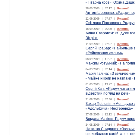
«Гітарна кров» Юхима Дишк
28.09.2009
|
07:17
|
Re:цензії
Артем Шевченко: «Раджу пе
22.09.2009
|
07:37
|
Re:цензії
Світлана Поваляєва: Раджу
18.09.2009
|
06:59
|
Re:цензії
Аліна Сваровскі: «Я дуже в
Вітрів»
14.09.2009
|
07:57
|
Re:цензії
Сергій Грабар: «Найбільше
«Руйнування ляльки»
08.09.2009
|
11:27
|
Re:цензії
Максим Розумний: «На полиці
04.09.2009
|
07:14
|
Re:цензії
Марія Галіна: «З величезни
«Майже ніколи не навпаки» 
01.09.2009
|
13:27
|
Re:цензії
Сергій Квіт: «Раджу читати к
відвертий погляд на речі»
31.08.2009
|
07:50
|
Re:цензії
Захар Прілєпін: «Мені дуже
«Адольфича» Нестеренка»
27.08.2009
|
12:12
|
Re:цензії
Богдана Матіяш: Раджу пере
24.08.2009
|
07:14
|
Re:цензії
Наталка Сняданко: «Зазвича
сподобалося самій, але є н