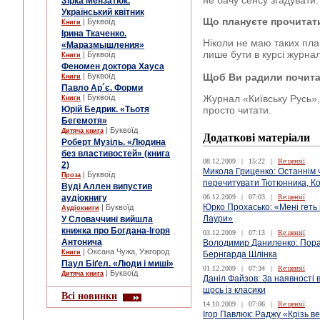
Зірка Мензатюк.
Український квітник
Що плануєте прочитат
| Буквоїд
Книги
Ірина Ткаченко.
Ніколи не маю таких пла
«Маразмышления»
лише бути в курсі журнал
| Буквоїд
Книги
Феномен доктора Хауса
Щоб Ви радили почита
| Буквоїд
Книги
Павло Ар´є. Форми
Журнал «Київську Русь», 
| Буквоїд
Книги
просто читати.
Юрій Бедрик. «Тьотя
Бегемотя»
| Буквоїд
Дитяча книга
Додаткові матеріали
Роберт Музіль. «Людина
без властивостей» (книга
08.12.2009
|
15:22
|
Re:цензії
2)
Микола Гриценко: Останнім 
| Буквоїд
Проза
перечитувати Тютюнника, К
Вуді Аллен випустив
06.12.2009
|
07:03
|
Re:цензії
аудіокнигу
Юрко Прохасько: «Мені геть
| Буквоїд
Аудіокниги
Лаури»
У Словаччині вийшла
книжка про Богдана-Ігоря
03.12.2009
|
07:13
|
Re:цензії
Антонича
Володимир Даниленко: Пора
| Оксана Чужа, Ужгород
Книги
Бернгарда Шлінка
Паул Біґел. «Люди і миші»
01.12.2009
|
07:34
|
Re:цензії
| Буквоїд
Дитяча книга
Даніл Файзов: За наявності 
щось із класики
Всі новинки
14.10.2009
|
07:06
|
Re:цензії
Ігор Павлюк: Раджу «Крізь в