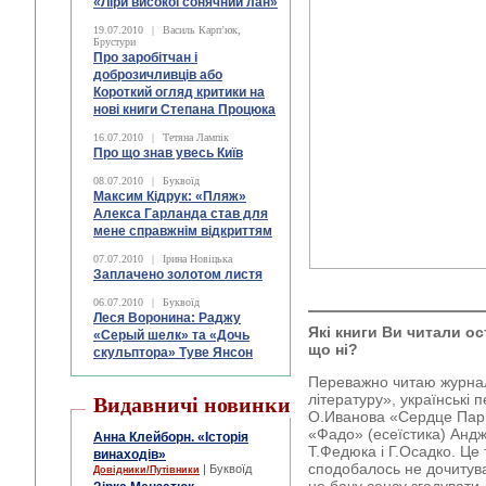
«Ліри високої сонячний лан»
19.07.2010
|
Василь Карп’юк,
Брустури
Про заробітчан і
доброзичливців або
Короткий огляд критики на
нові книги Степана Процюка
16.07.2010
|
Тетяна Лампік
Про що знав увесь Київ
08.07.2010
|
Буквоїд
Максим Кідрук: «Пляж»
Алекса Гарланда став для
мене справжнім відкриттям
07.07.2010
|
Ірина Новіцька
Заплачено золотом листя
06.07.2010
|
Буквоїд
Леся Воронина: Раджу
Які книги Ви читали о
«Серый шелк» та «Дочь
що ні?
скульптора» Туве Янсон
Переважно читаю журнал
літературу», українські 
Видавничі новинки
О.Иванова «Сердце Парм
«Фадо» (есеїстика) Андж
Анна Клейборн. «Історія
Т.Федюка і Г.Осадко. Це
винаходів»
сподобалось не дочитува
| Буквоїд
Довідники/Путівники
не бачу сенсу згадувати.