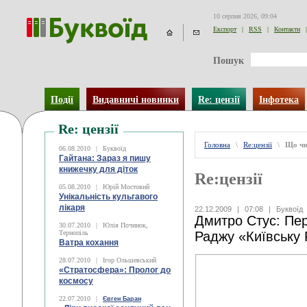
10 серпня 2026, 09:04
Експорт
|
RSS
|
Контакти
|
Пошук
Події
Видавничі новинки
Re: цензії
Інфотека
Re: цензії
Головна
\
Re:цензії
\
Що чи
06.08.2010
|
Буквоїд
Гайтана: Зараз я пишу
книжечку для діток
Re:цензії
05.08.2010
|
Юрій Мостовий
Унікальність кульгавого
лікаря
22.12.2009
|
07:08
|
Буквоїд
Дмитро Стус: Пе
30.07.2010
|
Юлія Починок,
Тернопіль
Раджу «Київську 
Ватра кохання
28.07.2010
|
Ігор Ольшевський
«Стратосфера»: Пролог до
космосу
22.07.2010
|
Євген Баран