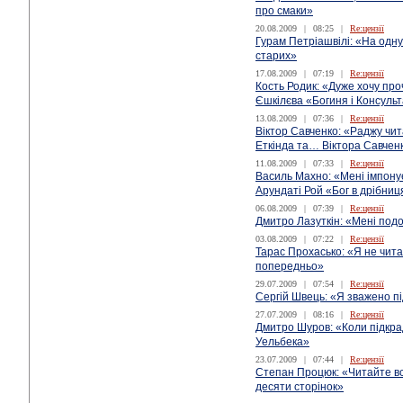
про смаки»
20.08.2009
|
08:25
|
Re:цензії
Гурам Петріашвілі: «На одну
старих»
17.08.2009
|
07:19
|
Re:цензії
Кость Родик: «Дуже хочу пр
Єшкілєва «Богиня і Консуль
13.08.2009
|
07:36
|
Re:цензії
Віктор Савченко: «Раджу чи
Еткінда та… Віктора Савчен
11.08.2009
|
07:33
|
Re:цензії
Василь Махно: «Мені імпонує
Арундаті Рой «Бог в дрібниц
06.08.2009
|
07:39
|
Re:цензії
Дмитро Лазуткін: «Мені под
03.08.2009
|
07:22
|
Re:цензії
Тарас Прохасько: «Я не чита
попередньо»
29.07.2009
|
07:54
|
Re:цензії
Сергій Швець: «Я зважено п
27.07.2009
|
08:16
|
Re:цензії
Дмитро Шуров: «Коли підкра
Уельбека»
23.07.2009
|
07:44
|
Re:цензії
Степан Процюк: «Читайте вс
десяти сторінок»