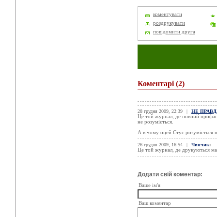
коментувати
роздрукувати
повідомити друга
Коментарі
(2)
28 грудня 2009, 22:39
|
НЕ ПРАВД
Це той журнал, де повний профан г
не розуміється.
А в чому оцей Стус розуміється в
26 грудня 2009, 16:54
|
Чинчик
:
Це той журнал, де друкуються м
Додати свій коментар:
Ваше ім'я
Ваш коментар