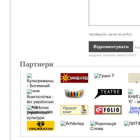
підтвердіть, що ви не робот:
Якщо
введення, натисніть кнопки Ctrl+F5
Партнери