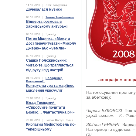
11.10.2010
|
Леся Коверзнєва
Дочекалася музики
08.10.2010
|
Тетяна Трофименко
Відверта розмова в
харківському антуражі
08.10.2010
|
Буквоїд
Петро Мідянка: «Можу й
досі перечитувати «Миколу
Джерю» або «Землю»
05.10.2010
|
Буквоїд
Сашко Положинський:
Читаю те, що трапляється
під руку і під настрій
01.10.2010
|
Володимир
автографом автор
Вакуленко-К.
Контркультура та марґінес
мислення укрсучліт
На голосування пропону
за абеткою):
29.09.2010
|
Буквоїд
Влад Троїцький:
«Спробуйте почитати
Чарльз БУКОВСКІ.
Пошт
Біблію… Фантастична річ»
українською».
– К.: Факт
28.09.2010
|
Богдан Пастух, Львів
Збіґнєв ГЕРБЕРТ.
Варвар 
Кирпатий Мефістофель по-
Натюрморт з вудилом.
–
теперішньому
(о)