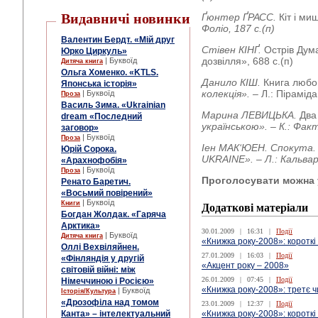
Видавничі новинки
Ґюнтер ҐРАСС.
Кіт і ми
Фоліо, 187 с.(п)
Валентин Бердт. «Мій друг
Стівен КІНҐ.
Острів Дума
Юрко Циркуль»
дозвілля», 688 с.(п)
| Буквоїд
Дитяча книга
Ольга Хоменко. «KTLS.
Данило КІШ.
Книга любов
Японська історія»
колекція». –
Л.: Піраміда,
| Буквоїд
Проза
Василь Зима. «Ukrainian
Марина ЛЕВИЦЬКА.
Два
dream «Последний
українською».
– К.: Факт
заговор»
| Буквоїд
Проза
Іен МАК‘ЮЕН. Спокута
Юрій Сорока.
UKRAINE». – Л.: Кальвар
«Арахнофобія»
| Буквоїд
Проза
Проголосувати можна у
Ренато Баретич.
«Восьмий повірений»
| Буквоїд
Книги
Додаткові матеріали
Богдан Жолдак. «Гаряча
Арктика»
30.01.2009
|
16:31
|
Події
| Буквоїд
Дитяча книга
«Книжка року-2008»: короткі
Оллі Вехвіляйнен.
27.01.2009
|
16:03
|
Події
«Фінляндія у другій
«Акцент року – 2008»
світовій війні: між
26.01.2009
|
07:45
|
Події
Німеччиною і Росією»
«Книжка року-2008»: третє 
| Буквоїд
Історія/Культура
«Дрозофіла над томом
23.01.2009
|
12:37
|
Події
«Книжка року-2008»: короткі
Канта» – інтелектуальний