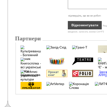
підтвердіть, що ви не робот:
Якщо
введення, натисніть кнопки Ctrl+F5
Партнери