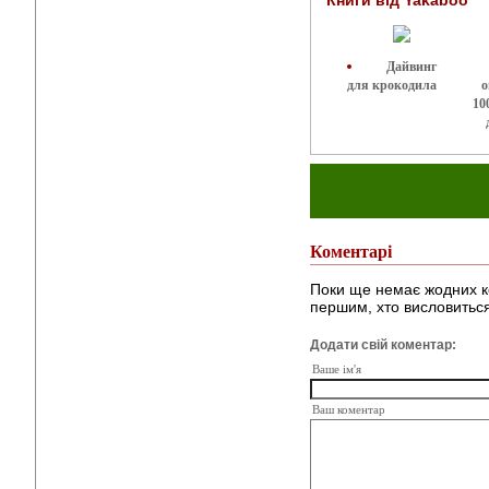
Дайвинг
для крокодила
о
10
Коментарі
Поки ще немає жодних к
першим, хто висловиться
Додати свій коментар:
Ваше ім'я
Ваш коментар