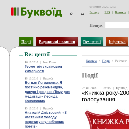
09 серпня 2026, 02:59
Експорт
|
RSS
|
Контакти
|
Пошук
Події
Видавничі новинки
Re: цензії
Інфотека
Re: цензії
Головна
\
Події
\
Рейтинг
16.10.2010
|
Ігор Котик
Геометрія української
химерності
Події
15.10.2010
|
Буквоїд
Богдан Логвиненко: Я
постійно рекомендую,
26.01.2009
|
07:45
|
Буквоїд
«Книжка року-200
дарую і роздаю «Тему для
медитації» Леоніда
голосування
Кононовича
13.10.2010
|
Буквоїд
Анатолій Дністровий: «З
настанням холоду
перечитую улюблених
поетів»