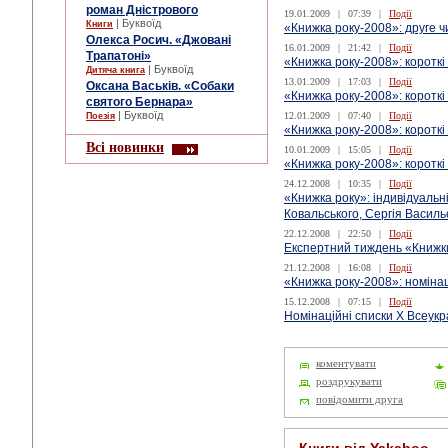
роман Дністрового
19.01.2009
|
07:39
|
Події
| Буквоїд
Книги
«Книжка року-2008»: друге 
Олекса Росич. «Джовані
16.01.2009
|
21:42
|
Події
Трапатоні»
«Книжка року-2008»: короткі 
| Буквоїд
Дитяча книга
13.01.2009
|
17:03
|
Події
Оксана Васьків. «Собаки
«Книжка року-2008»: коротк
святого Бернара»
| Буквоїд
12.01.2009
|
07:40
|
Події
Поезія
«Книжка року-2008»: короткі
Всі новинки
10.01.2009
|
15:05
|
Події
«Книжка року-2008»: короткі
24.12.2008
|
10:35
|
Події
«Книжка року»: індивідуальн
Ковальського, Сергія Василь
22.12.2008
|
22:50
|
Події
Експертний тиждень «Книжки
21.12.2008
|
16:08
|
Події
«Книжка року-2008»: номінац
15.12.2008
|
07:15
|
Події
Номінаційні списки X Всеукр
коментувати
роздрукувати
повідомити друга
Книги від Yakaboo