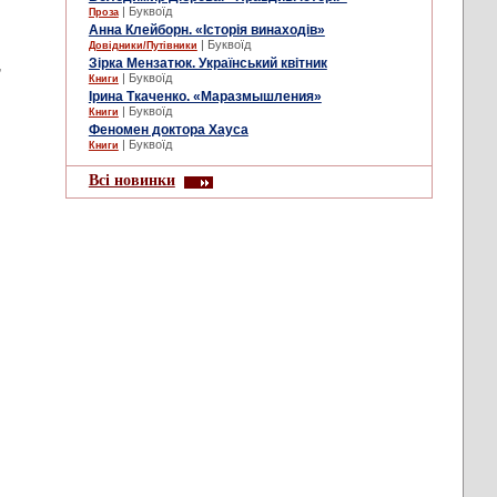
| Буквоїд
Проза
Анна Клейборн. «Історія винаходів»
| Буквоїд
Довідники/Путівники
,
Зірка Мензатюк. Український квітник
| Буквоїд
Книги
Ірина Ткаченко. «Маразмышления»
| Буквоїд
Книги
Феномен доктора Хауса
| Буквоїд
Книги
Всі новинки