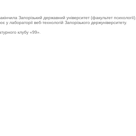
закінчила Запорізький державний університет (факультет психології)
ює у лабораторії веб-технологій Запорізького держуніверситету.
атурного клубу «99».