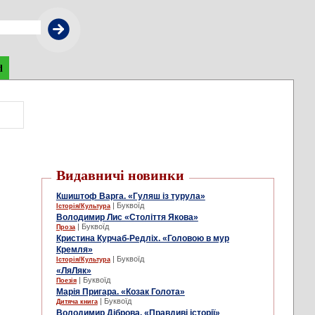
d
Видавничі новинки
Кшиштоф Варга. «Гуляш із турула»
| Буквоїд
Історія/Культура
Володимир Лис «Століття Якова»
| Буквоїд
Проза
Кристина Курчаб-Редліх. «Головою в мур
Кремля»
| Буквоїд
Історія/Культура
«ЛяЛяк»
| Буквоїд
Поезія
Марія Пригара. «Козак Голота»
| Буквоїд
Дитяча книга
Володимир Діброва. «Правдиві історії»