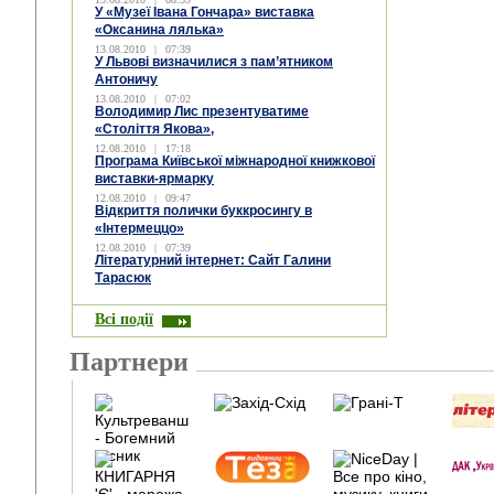
У «Музеї Івана Гончара» виставка
«Оксанина лялька»
13.08.2010
|
07:39
У Львові визначилися з пам’ятником
Антоничу
13.08.2010
|
07:02
Володимир Лис презентуватиме
«Століття Якова»,
12.08.2010
|
17:18
Програма Київської міжнародної книжкової
виставки-ярмарку
12.08.2010
|
09:47
Відкриття полички буккросингу в
«Інтермеццо»
12.08.2010
|
07:39
Літературний інтернет: Сайт Галини
Тарасюк
Всі події
Партнери