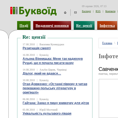
09 серпня 2026, 07:13
Експорт
|
RSS
|
Контакти
|
Події
Видавничі новинки
Re: цензії
Інфотека
Re: цензії
Головна
\
17.08.2010
|
Василина Куюмурджи
Резигнація смерті
Інфоте
16.08.2010
|
Буквоїд
Альона Вінницька: Мене так надихнув
Рушді, що я почала писати казку
Савченк
14.08.2010
|
Альбін Цирик, Чернівці
Діалог, який не вдався…
поетка, перек
10.08.2010
|
Буквоїд
Отар Довженко: «Останні півроку я читав
переважно польську літературу в
оригіналі»
06.08.2010
|
Буквоїд
Гайтана: Зараз я пишу книжечку для діток
05.08.2010
|
Юрій Мостовий
Унікальність кульгавого лікаря