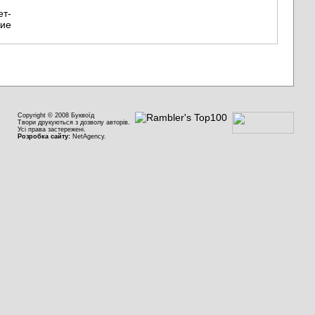
Copyright © 2008 Буквоїд
Твори друкуються з дозволу авторів.
Усі права застережені.
Розробка сайту:
NetAgency.