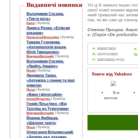
Видавничі новинки
Усі ці й чимало інших го
своєї нової книжки відо
Володимир Сосюра.
який тривалий час актив
«Третя рота»
пак, як він сам це означ
| Буквоїд
Книги
Лариса Ренар. «Еліксир
Cтепан Процюк. Аналіз 
кохання»
с. (Серія «De profundis
| Буквоїд
Психологія/Філософія
Тамара Гузенкова.
«Антропологія влади.
коментувати
Юлія Тимошенко»
роздрукувати
| Буквоїд
Мемуари/Біографії
повідомити друга
Володимир Сосюра.
«Любіть Україну»
| Буквоїд
Поезія
Книги від Yakaboo
Людмила Таран.
«Артеміда з ланню та інші
новели»
| Буквоїд
Проза
В ее
«Вино і філософія»
постели
| Буквоїд
Історія/Культура
Генрік Лільєґрен. «Від
Талліна до Туреччини»
| Буквоїд
Мемуари/Біографії
Йоанна Фабіцька.
«Шалене танго»
| Буквоїд
Проза
Олександр Вільчинський.
«Дерева над дахами»