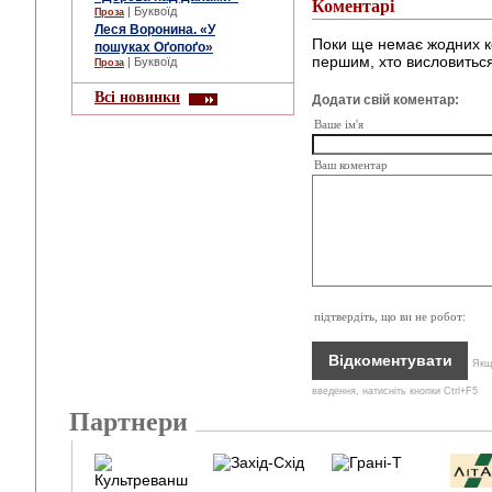
Коментарі
| Буквоїд
Проза
Леся Воронина. «У
Поки ще немає жодних к
пошуках Оґопоґо»
першим, хто висловиться
| Буквоїд
Проза
Всі новинки
Додати свій коментар:
Ваше ім'я
Ваш коментар
підтвердіть, що ви не робот:
Якщо
введення, натисніть кнопки Ctrl+F5
Партнери