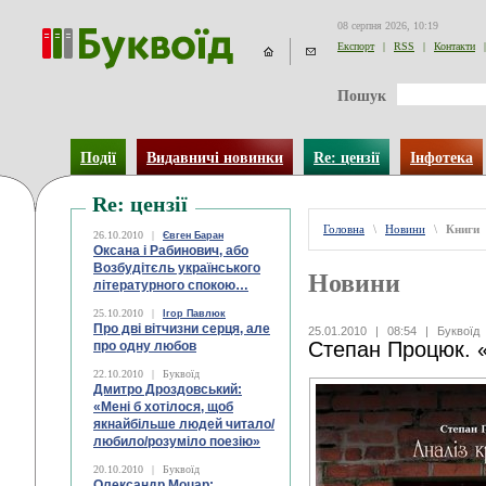
08 серпня 2026, 10:19
Експорт
|
RSS
|
Контакти
|
Пошук
Події
Видавничі новинки
Re: цензії
Інфотека
Re: цензії
Головна
\
Новини
\
Книги
26.10.2010
|
Євген Баран
Оксана і Рабинович, або
Возбудітєль українського
Новини
літературного спокою…
25.10.2010
|
Ігор Павлюк
Про дві вітчизни серця, але
25.01.2010
|
08:54
|
Буквоїд
Cтепан Процюк. «
про одну любов
22.10.2010
|
Буквоїд
Дмитро Дроздовський:
«Мені б хотілося, щоб
якнайбільше людей читало/
любило/розуміло поезію»
20.10.2010
|
Буквоїд
Олександр Моцар: