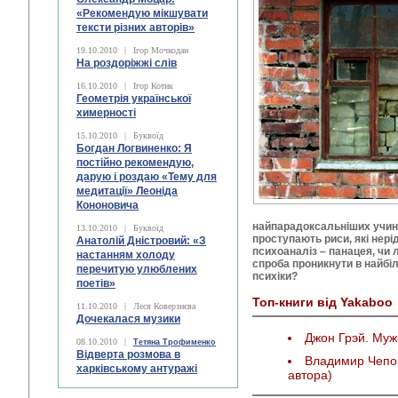
«Рекомендую мікшувати
тексти різних авторів»
19.10.2010
|
Ігор Мочкодан
На роздоріжжі слів
16.10.2010
|
Ігор Котик
Геометрія української
химерності
15.10.2010
|
Буквоїд
Богдан Логвиненко: Я
постійно рекомендую,
дарую і роздаю «Тему для
медитації» Леоніда
Кононовича
найпарадоксальніших учинкі
13.10.2010
|
Буквоїд
проступають риси, які нер
Анатолій Дністровий: «З
психоаналіз – панацея, чи 
настанням холоду
спроба проникнути в найбі
перечитую улюблених
психіки?
поетів»
Топ-книги від Yakaboo
11.10.2010
|
Леся Коверзнєва
Дочекалася музики
Джон Грэй. Му
08.10.2010
|
Тетяна Трофименко
Відверта розмова в
Владимир Чепов
харківському антуражі
автора)