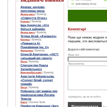
Видавничі новинки
повідомити друга
Дерева: науково-
популярна проза
| Буквоїд
Дитяча книга
«Співчуття Отчеє»
| Буквоїд
Класика
Іван Андрусяк. «Хто
Коментарі
боїться зайчиків»
| Буквоїд
Дитяча книга
Тетяна Дігай. «Дзеркало»
Поки ще немає жодних к
| Буквоїд
Критика
першим, хто висловиться
«Принцеса Аі.
Поневіряння (кн. 1)»
Додати свій коментар:
| Буквоїд
Фантастика
Олексій Дмитренко. «АІСТ:
Ваше ім'я
сильніший від смерті»
| Буквоїд
Проза
Ваш коментар
Спогади про Павла
Загребельного
| Буквоїд
Мемуари/Біографії
Анастасія Афанасьєва.
«Солдат білий, солдат
чорний»
| Буквоїд
Проза
Побачила світ книжка про
правозахисника Йосипа
підтвердіть, що ви не робот:
Терелю
| Оксана Чужа
Книги
Професор Комендар і його
Якщо