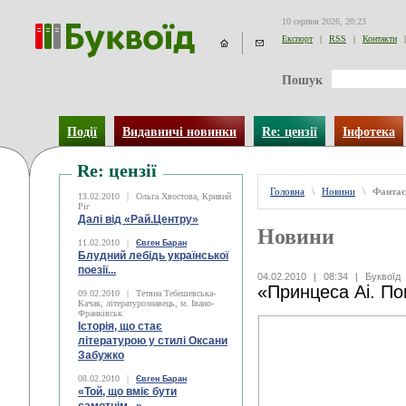
10 серпня 2026, 20:23
Експорт
|
RSS
|
Контакти
|
Пошук
Події
Видавничі новинки
Re: цензії
Інфотека
Re: цензії
Головна
\
Новини
\
Фантас
13.02.2010
|
Ольга Хвостова, Кривий
Ріг
Далі від «Рай.Центру»
Новини
11.02.2010
|
Євген Баран
Блудний лебідь української
поезії...
04.02.2010
|
08:34
|
Буквоїд
«Принцеса Аі. Пон
09.02.2010
|
Тетяна Тебешевська-
Качак, літературознавець, м. Івано-
Франківськ
Історія, що стає
літературою у стилі Оксани
Забужко
08.02.2010
|
Євген Баран
«Той, що вміє бути