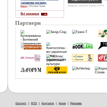
«шовкова косиця»
| Оксана Чужа
введення, натисніть кнопки Ctrl+F5
Книги
Всі новинки
Партнери
Експорт
|
RSS
|
Контакти
|
Архів
|
Реклама