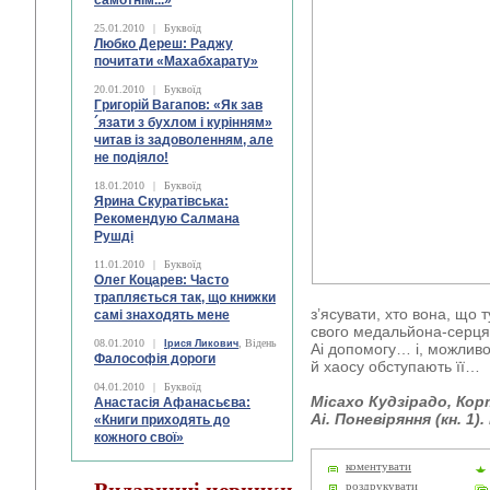
самотнім...»
25.01.2010
|
Буквоїд
Любко Дереш: Раджу
почитати «Махабхарату»
20.01.2010
|
Буквоїд
Григорій Вагапов: «Як зав
´язати з бухлом і курінням»
читав із задоволенням, але
не подіяло!
18.01.2010
|
Буквоїд
Ярина Скуратівська:
Рекомендую Салмана
Рушді
11.01.2010
|
Буквоїд
Олег Коцарев: Часто
трапляється так, що книжки
з’ясувати, хто вона, що 
самі знаходять мене
свого медальйона-серця
08.01.2010
|
, Відень
Ірися Ликович
Аі допомогу… і, можливо
Фалософія дороги
й хаосу обступають її…
04.01.2010
|
Буквоїд
Місахо Кудзірадо, Кор
Анастасія Афанасьєва:
Аі. Поневіряння (кн. 1).
«Книги приходять до
кожного свої»
коментувати
роздрукувати