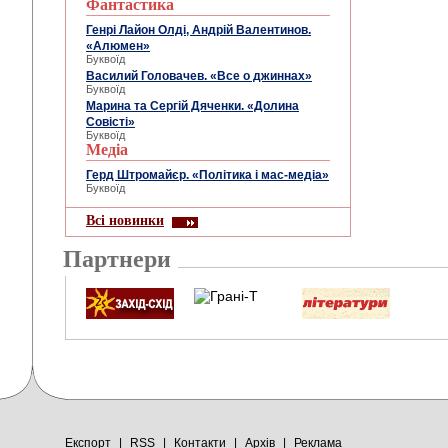
Фантастика
Генрі Лайон Олді, Андрій Валентинов.
«Алюмен»
Буквоїд
Василий Головачев. «Все о джиннах»
Буквоїд
Марина та Сергій Дяченки. «Долина
Совісті»
Буквоїд
Медіа
Герд Штромайєр. «Політика і мас-медіа»
Буквоїд
Всі новинки
Партнери
Експорт
|
RSS
|
Контакти
|
Архів
|
Реклама