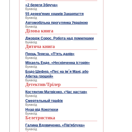
«2 береги Збруча»
Буквоїд
55 дерев’яних храмів Закарпаття
Буквоїд
Автомобільна прогулянка Україною
Буквоїд
Ділова книга
Джордж Сорос. Робота над помилками
Буквоїд
Дитяча книга
Проць Тереза. «П’ять дарів»
Буквоїд
Міхаель Енде. «Нескінченна історія»
Буквоїд
Бодо Шефер. «Пес на ім´я Мані, або
Абетка грошей»
Буквоїд
Детектив/Трілер
Костянтин Матвієнко. «Час настав»
Буквоїд
Смертельный трафік
Буквоїд
Нуар від Кокотюхи
Буквоїд
Белетристика
Галина Вдовиченко. «Пів’яблука»
Буквоїд