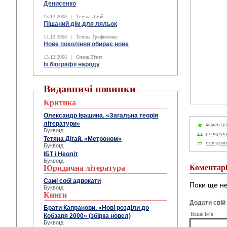
Денисенко
15.12.2008
|
Тетяна Дігай
Піщаний дім для ляльок
14.12.2008
|
Тетяна Трофименко
Нове покоління обирає нове
13.12.2008
|
Олена Вітич
Із біографії народу
Видавничі новинки
Критика
Олександр Івашина. «Загальна теорія
літератури»
коменту
Буквоїд
роздрук
Тетяна Дігай. «Метроном»
повідом
Буквоїд
ІБТ і Неоліт
Буквоїд
Коментар
Юридична література
Самі собі адвокати
Поки ще не
Буквоїд
Книги
Додати свій
Брати Капранови. «Нові розділи до
Ваше ім'я
Кобзаря 2000» (збірка новел)
Буквоїд