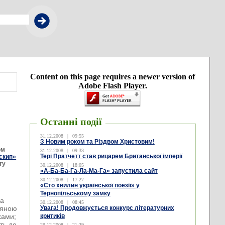
Content on this page requires a newer version of
Adobe Flash Player.
Останні події
31.12.2008
|
09:55
З Новим роком та Різдвом Христовим!
ом
31.12.2008
|
09:33
Тері Пратчетт став рицарем Британської імперії
скип»
ту
30.12.2008
|
18:05
«А-Ба-Ба-Га-Ла-Ма-Га» запустила сайт
30.12.2008
|
17:27
«Сто хвилин української поезії» у
Тернопільському замку
на
30.12.2008
|
08:45
’яною
Увага! Продовжується конкурс літературних
хами;
критиків
ить до
29.12.2008
|
21:29