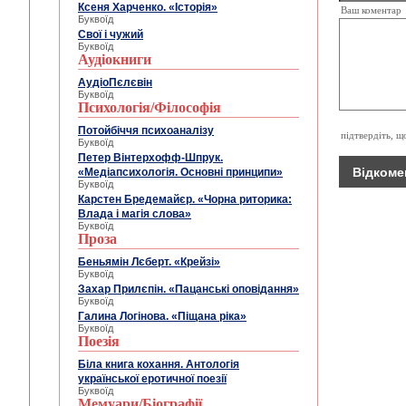
Ксеня Харченко. «Історія»
Ваш коментар
Буквоїд
Свої і чужий
Буквоїд
Аудіокниги
АудіоПєлєвін
Буквоїд
Психологія/Філософія
Потойбіччя психоаналізу
підтвердіть, щ
Буквоїд
Петер Вінтерхофф-Шпрук.
«Медіапсихологія. Основні принципи»
Буквоїд
Карстен Бредемайєр. «Чорна риторика:
Влада і магія слова»
Буквоїд
Проза
Беньямін Лєберт. «Крейзі»
Буквоїд
Захар Прилєпін. «Пацанські оповідання»
Буквоїд
Галина Логінова. «Піщана ріка»
Буквоїд
Поезія
Біла книга кохання. Антологія
української еротичної поезії
Буквоїд
Мемуари/Біографії