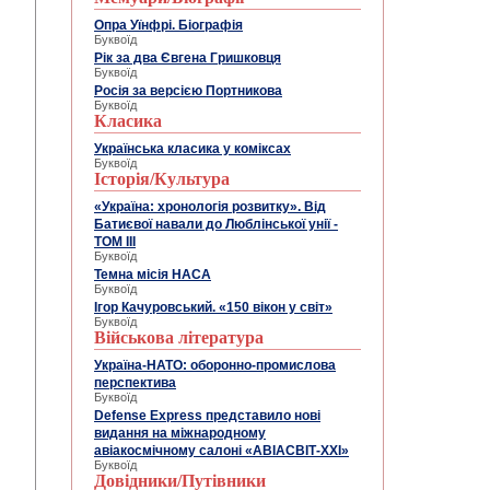
Опра Уїнфрі. Біографія
Буквоїд
Рік за два Євгена Гришковця
Буквоїд
Росія за версією Портникова
Буквоїд
Класика
Українська класика у коміксах
Буквоїд
Історія/Культура
«Україна: хронологія розвитку». Від
Батиєвої навали до Люблінської унії -
ТОМ ІІІ
Буквоїд
Темна місія НАСА
Буквоїд
Ігор Качуровський. «150 вікон у світ»
Буквоїд
Військова література
Україна-НАТО: оборонно-промислова
перспектива
Буквоїд
Defense Express представило нові
видання на міжнародному
авіакосмічному салоні «АВIАСВIТ-XXI»
Буквоїд
Довідники/Путівники