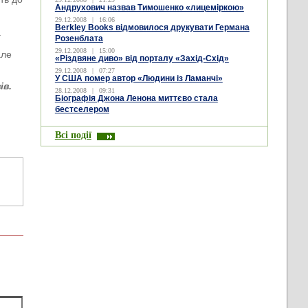
Андрухович назвав Тимошенко «лицеміркою»
29.12.2008
|
16:06
Berkley Books відмовилося друкувати Германа
а
Розенблата
29.12.2008
|
15:00
але
«Різдвяне диво» від порталу «Захід-Схід»
29.12.2008
|
07:27
У США помер автор «Людини із Ламанчі»
ів.
28.12.2008
|
09:31
Біографія Джона Ленона миттєво стала
бестселером
Всі події