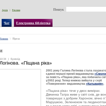
Пошук
Архів
|
Реклама
Чат
Електронна бібліотека
Новини
\
Проза
и
10:34
|
Буквоїд
Логінова. «Піщана ріка»
2001 року Галина Логінова стала лауреат
єдиної першої премії видавництва
«Смоло
за повість «Піщана ріка», яка побачила сві
у
2002 році. Тепер книжка вийшла у серії
«Повернення» видавництва
«Кальварія»
.
«Піщана ріка» тече у двох вимірах.
Дівчинка Татра живе у світі снів, де во
товаришує з добрим Хароном, вічно п
Марушкою, Зеленюком та людинопта
та у реальному світі, у якому вона їзд