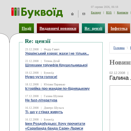
07 серпня 2026, 06:18
Експорт
|
RSS
|
Контакти
|
Події
Видавничі новинки
Re: цензії
Інфотека
Re: цензії
Головна
\
23.12.2008
|
Федір Ганич
Український хорор: жахи і не тільки...
Новин
22.12.2008
|
Тетяна Дігай
Шляхами тріумфів Крушельницької
19.12.2008
|
Буквоїд
02.12.2008
|
Галина 
Нумо чути голоси!
18.12.2008
|
Юліана Паранько
Історійка про мандри по-бідняцькому
17.12.2008
|
Галина Шупеня
Не fast-література
16.12.2008
|
Дмитро Шульга
Ті, що у стінах живуть
16.12.2008
|
Буквоїд
Ірен Роздобудько: Хочу прочитати
«Сарабанда банда Сари» Лариси