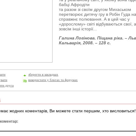
бабці Афродіти
та разом зі своїм другом Михаськом
перетворює дитячу гру в Робін Гуда н
справжнє полювання. А в цей час у
«дорослому» світі відбуваються свої, 
зовсім інші історії...
Галина Логінова. Піщана ріка. – Льв
Кальварія, 2008. – 128 с.
вати
зберегти в закладках
увати
використати у блогах та форумах
ити друга
і
має жодних коментарів, Ви можете стати першим, хто висловиться!
 коментар: