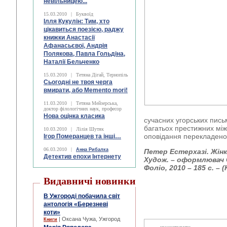
невільницею...
15.03.2010
|
Буквоїд
Ілля Кукулін: Тим, хто
цікавиться поезією, раджу
книжки Анастасії
Афанасьєвої, Андрія
Полякова, Павла Гольдіна,
Наталії Бельченко
15.03.2010
|
Тетяна Дігай, Тернопіль
Сьогодні не твоя черга
вмирати, або Memento mori!
11.03.2010
|
Тетяна Мейзерська,
доктор філологічних наук, професор
Нова оцінка класика
сучасних угорських пись
багатьох престижних мі
10.03.2010
|
Лілія Шутяк
оповідання перекладено
Ігор Померанцев та інші…
06.03.2010
|
Анна Рибалка
Петер Естерхазі. Жінка
Детектив епохи Інтернету
Худож. – оформлювач Є
Фоліо, 2010 – 185 с. – 
Видавничі новинки
В Ужгороді побачила світ
антологія «Березневі
коти»
| Оксана Чужа, Ужгород
Книги