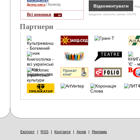
крокодила»
| Буквоїд
Дитяча книга
Якщо
Всі новинки
введення, натисніть кнопки Ctrl+F5
Партнери
Експорт
|
RSS
|
Контакти
|
Архів
|
Реклама