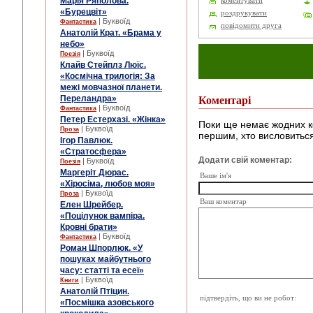
Марія Ряполова.
коментувати
«Бурецвіт»
роздрукувати
| Буквоїд
Фантастика
повідомити друга
Анатолій Крат. «Брама у
небо»
| Буквоїд
Поезія
Клайв Стейплз Люїс.
«Космічна трилогія: За
межі мовчазної планети.
Переландра»
Коментарі
| Буквоїд
Фантастика
Петер Естерхазі. «Жінка»
Поки ще немає жодних к
| Буквоїд
Проза
першим, хто висловиться
Ігор Павлюк.
«Стратосфера»
Додати свій коментар:
| Буквоїд
Поезія
Маргеріт Дюрас.
Ваше ім'я
«Хіросіма, любов моя»
| Буквоїд
Проза
Ваш коментар
Елен Шрейбер.
«Поцілунок вампіра.
Кровні брати»
| Буквоїд
Фантастика
Роман Шпорлюк. «У
пошуках майбутнього
часу: статті та есеї»
| Буквоїд
Книги
Анатолій Птіцин.
підтвердіть, що ви не робот:
«Посмішка азовського