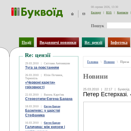
08 серпня 2026, 13:30
Експорт
|
RSS
|
Контакти
|
Пошук
Події
Видавничі новинки
Re: цензії
Інфотека
Re: цензії
Головна
\
Новини
\
Проза
29.03.2010
|
Світлана Антонишин
Туга за повстанням
Новини
26.03.2010
|
Юлія Починок,
Тернопіль
«Червоні карети»
гріховності
25.03.2010
|
22:17
|
Буквоїд
Петер Естерхазі.
22.03.2010
|
Василь Карп’юк
Стереотипи Євгена Барана
18.03.2010
|
Євген Баран
Базилевс: у царстві
Стефаника
16.03.2010
|
Євген Баран
Галичина: між князем і