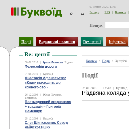
07 серпня 2026, 13:09
Експорт
|
RSS
|
Контакти
|
Пошук
Події
Видавничі новинки
Re: цензії
Інфотека
Re: цензії
Головна
\
Події
\
Зустрічі
08.01.2010
|
, Відень
Ірися Ликович
Фалософія дороги
Події
04.01.2010
|
Буквоїд
Анастасія Афанасьєва:
«Книги приходять до
кожного свої»
06.01.2010
|
17:30
|
Буквоїд
Різдвяна коляда 
26.12.2009
|
Юлія Починок,
Тернопіль
Постмодерний «карнавал»
+ традиція = Григорій
Семенчук
25.12.2009
|
Буквоїд
Олег Шинкаренко: Серед
найяскравіших