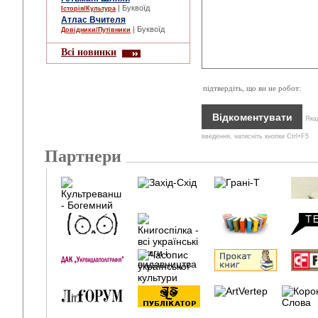
| Буквоїд
Історія/Культура
Атлас Вчителя
| Буквоїд
Довідники/Путівники
Всі новинки
підтвердіть, що ви не робот:
Якщо
введення, натисніть кнопки Ctrl+F5
Партнери