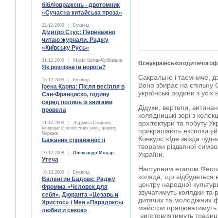
бібліовражень - двотомник
«Сучасна китайська проза»
22.12.2009
|
Буквоїд
Дмитро Стус: Переважно
читаю журнали. Раджу
«Київську Русь»
21.12.2009
|
Марія Котик-Чубінська
Всеукраїнськогодитячогоф
Як розпізнати ворога?
Сакральне і таємниче, дзв
15.12.2009
|
Буквоїд
Воно збирає на спільну 
Ірена Карпа: Після весілля в
українські родини з усіх к
Сан-Франциско, годину
серед полиць із книгами
Дідухи, вертепи, витинан
провела
колядницькі зорі з коле
архітектури та побуту Ук
11.12.2009
|
Людмила Скорина,
кандидат філологічних наук, доцент,
прикрашають експозицій
Черкаси
Конкурс «Іде звізда чуд
Бажання справжності
творами різдвяної символ
10.12.2009
|
Олександр Моцар
України.
Утеча
Наступним етапом Фести
10.12.2009
|
Буквоїд
коляда, що відбудеться 
Валентин Бадрак: Раджу
центру народної культур
Фромма «Человек для
звучатимуть колядки та р
себя», Дюранта «Цезарь и
дитячих та молодіжних ф
Христос» і Мея «Парадоксы
майстри працюватимуть 
любви и секса»
виготовлятимуть традиці