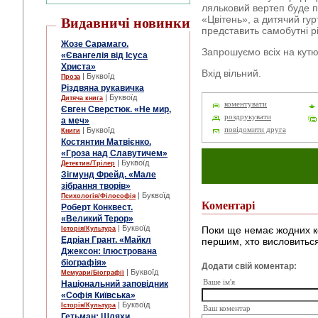
ляльковий вертеп буде 
«Цвітень», а дитячий г
Видавничі новинки
представить самобутні рі
Жозе Сарамаго.
Запрошуємо всіх на кутю
«Євангелія від Ісуса
Христа»
Вхід вільний.
| Буквоїд
Проза
Різдвяна рукавичка
| Буквоїд
Дитяча книга
коментувати
Євген Сверстюк. «Не мир,
роздрукувати
а меч»
| Буквоїд
повідомити друга
Книги
Костянтин Матвієнко.
«Гроза над Славутичем»
| Буквоїд
Детектив/Трілер
Зігмунд Фрейд. «Мале
зібрання творів»
| Буквоїд
Психологія/Філософія
Коментарі
Роберт Конквест.
«Великий Терор»
| Буквоїд
Поки ще немає жодних к
Історія/Культура
Едріан Грант. «Майкл
першим, хто висловиться
Джексон: Ілюстрована
біографія»
Додати свій коментар:
| Буквоїд
Мемуари/Біографії
Ваше ім'я
Національний заповідник
«Софія Київська»
| Буквоїд
Історія/Культура
Ваш коментар
Гетьман: Шляхи