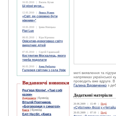
16.05.2010
|
Василь Кузан
Ці різні музи…
12.05.2010
|
Левко Різник
«Світ, де соромно бути
ніжним»*
10.05.2010
|
Ірина Новіцька
Fiat Lux
08.05.2010
|
Кіра Кірошка
Орієнтир-дороговказ світу
видатних дітей
07.05.2010
|
Сергій Гаранський
Костянтин Москалець, якого
треба подолати
06.05.2010
|
Анна Рибалка
Галерея світлин з села Уріж
меті виявлення та підтри
напрямках української 
проводить вже вдруге. 
Видавничі новинки
Галина Вдовиченко
з де
Ред’ярд Кіплінґ. «Такі собі
казки»
Додаткові матеріали
| Буквоїд
Аудіокниги
Віталій Портников.
20.06.2009
|
15:49
|
Події
«Богородиця у синагозі»
«Суботник» Фоззі у «Чита
| Буквоїд
Книги
20.05.2009
|
07:10
|
Події
Едіт Несбіт. «Книга