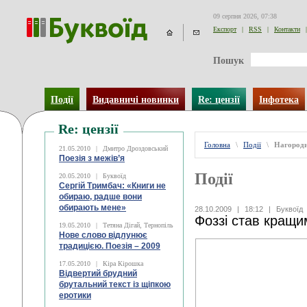
09 серпня 2026, 07:38
Експорт
|
RSS
|
Контакти
|
Пошук
Події
Видавничі новинки
Re: цензії
Інфотека
Re: цензії
Головна
\
Події
\
Нагород
21.05.2010
|
Дмитро Дроздовський
Поезія з межів’я
Події
20.05.2010
|
Буквоїд
Сергій Тримбач: «Книги не
обираю, радше вони
обирають мене»
28.10.2009
|
18:12
|
Буквоїд
Фоззі став кращи
19.05.2010
|
Тетяна Дігай, Тернопіль
Нове слово відлунює
традицією. Поезія – 2009
17.05.2010
|
Кіра Кірошка
Відвертий брудний
брутальний текст із щіпкою
еротики