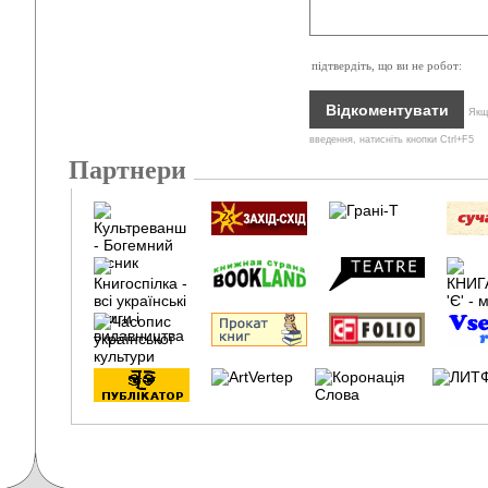
підтвердіть, що ви не робот:
Якщо
введення, натисніть кнопки Ctrl+F5
Партнери