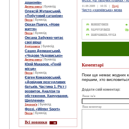
Фоззі: «В творчих планах - 
драконів»
11.09.2009
|
10:35
|
Події
| Буквоїд
Дитяча книга
Чисто «харківська» мова
Олексій Жупанський.
«Побутовий сатанізм»
| Буквоїд
Проза
коментувати
Орхан Памук. «Нове
життя»
роздрукувати
| Буквоїд
Проза
повідомити друга
Оксана Забужко читає
свої вірші
| Буквоїд
Аудіокниги
Сашко Дерманський.
«Чудове Чудовисько»
| Буквоїд
Дитяча книга
Юрій Макаров. «Геній
Коментарі
місця»
| Буквоїд
Проза
Поки ще немає жодних к
Євген Комаровський.
першим, хто висловиться
«Довідник розсудливих
батьків. Частина 1. Ріст і
Додати свій коментар:
розвиток. Аналізи та
обстеження. Харчування.
Ваше ім'я
Щеплення»
| Буквоїд
Здоров'я
Ваш коментар
Фоззі. «Winter Sport»
| Буквоїд
Проза
Всі новинки