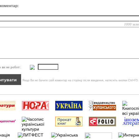
 коментар:
1000
зали
о ви не робот:
Якщо Ви не бачите свій коментар на сторінці після введення, натисніть кнопки Ctrl+F5