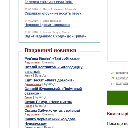
Галерея світлин з села Уріж
05.05.2010
|
Надія Агафонова, Миколаїв
Справжні клоуни не носять перук
04.05.2010
|
Ірина Новіцька
Червоне і досить креплене
03.05.2010
|
Богдан Пастух, Львів
Від «Південного Сходу» до «Трибу»
Видавничі новинки
Ред’ярд Кіплінґ. «Такі собі казки»
| Буквоїд
Аудіокниги
Віталій Портников. «Богородиця у
синагозі»
коменту
| Буквоїд
Книги
роздрук
Едіт Несбіт. «Книга драконів»
повідом
| Буквоїд
Дитяча книга
Олексій Жупанський. «Побутовий
сатанізм»
| Буквоїд
Проза
Орхан Памук. «Нове життя»
| Буквоїд
Проза
Оксана Забужко читає свої вірші
Коментар
| Буквоїд
Аудіокниги
Сашко Дерманський. «Чудове
Поки ще не
Чудовисько»
| Буквоїд
Дитяча книга