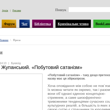
Пошук
Архів
|
Реклама
Форум
Чат
Бібліотека
Кримінальне чтиво
BookLan
Новини
\
Проза
и
14:13
|
Буквоїд
 Жупанський. «Побутовий сатанізм»
«Побутовий сатанізм» - таку дещо претенз
назву має ця збіркапрози.
Хоча оповідання між собою не пов´язан
їх можна читати як окремо, так і разом 
вони об´єднані єдиною концепцією-
стрижнем, а саме шизофренічно-
тривожними тенденціями сучасних соц
культурних реалій, а більшість із яких 
своєю суттю є страшними та юродиви