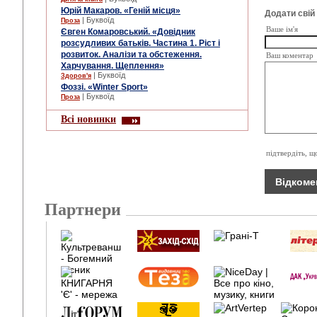
Юрій Макаров. «Геній місця»
Додати свій
| Буквоїд
Проза
Ваше ім'я
Євген Комаровський. «Довідник
розсудливих батьків. Частина 1. Ріст і
розвиток. Аналізи та обстеження.
Ваш коментар
Харчування. Щеплення»
| Буквоїд
Здоров'я
Фоззі. «Winter Sport»
| Буквоїд
Проза
Всі новинки
підтвердіть, щ
Партнери