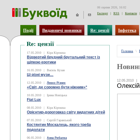
06 серпня 2026, 16:02
Експорт
|
RSS
|
Контакти
|
Події
Видавничі новинки
Re: цензії
Інфотека
Re: цензії
Головна
\
17.05.2010
|
Кіра Кірошка
Відвертий брудний брутальний текст із
щіпкою еротики
Новин
16.05.2010
|
Василь Кузан
Ці різні музи…
12.05.2010
|
12.05.2010
|
Левко Різник
Олексій
«Світ, де соромно бути ніжним»*
10.05.2010
|
Ірина Новіцька
Fiat Lux
08.05.2010
|
Кіра Кірошка
Орієнтир-дороговказ світу видатних дітей
07.05.2010
|
Сергій Гаранський
Костянтин Москалець, якого треба
подолати
06.05.2010
|
Анна Рибалка