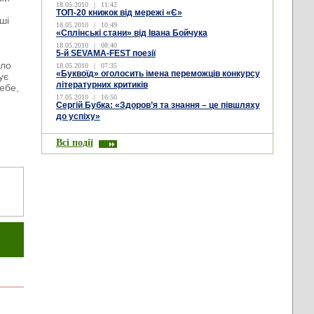
18.05.2010
|
11:42
ТОП-20 книжок від мережі «Є»
ші
18.05.2010
|
10:49
«Cплінські стани» від Івана Бойчука
18.05.2010
|
08:40
5-й SEVAMA-FEST поезії
ало
18.05.2010
|
07:35
«Буквоїд» оголосить імена переможців конкурсу
ує
літературних критиків
ебе,
17.05.2010
|
16:50
Сергій Бубка: «Здоров’я та знання – це півшляху
до успіху»
Всі події