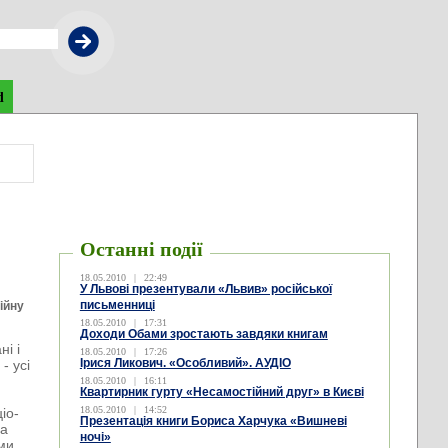
d
Останні події
18.05.2010
|
22:49
У Львові презентували «Львив» російської
письменниці
ійну
18.05.2010
|
17:31
Доходи Обами зростають завдяки книгам
і і
18.05.2010
|
17:26
Ірися Ликович. «Особливий». АУДІО
- усі
18.05.2010
|
16:11
Квартирник гурту «Несамостійний друг» в Києві
18.05.2010
|
14:52
іо-
Презентація книги Бориса Харчука «Вишневі
за
ночі»
ми