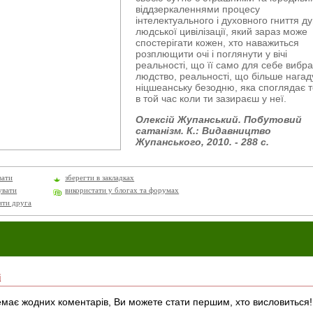
віддзеркаленнями процесу
інтелектуального і духовного гниття ду
людської цивілізації, який зараз може
спостерігати кожен, хто наважиться
розплющити очі і поглянути у вічі
реальності, що її само для себе вибр
людство, реальності, що більше нагад
ніцшеанську безодню, яка споглядає т
в той час коли ти зазираєш у неї.
Олексій Жупанський. Побутовий
сатанізм. К.: Видавництво
Жупанського, 2010. - 288 с.
вати
зберегти в закладках
увати
використати у блогах та форумах
ити друга
і
має жодних коментарів, Ви можете стати першим, хто висловиться!