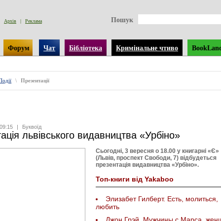
Пошук
Архів
|
Реклама
Форум
Чат
Бібліотека
Кримінальне чтиво
BookLan
Події
\
Презентації
09:15
|
Буквоїд
ація львівського видавництва «Урбіно»
Сьогодні, 3 вересня о 18.00 у книгарні «Є»
(Львів, проспект Свободи, 7) відбудеться
презентація видавництва «Урбіно».
Топ-книги від Yakaboo
Элизабет Гилберт. Есть, молиться,
любить
Джон Грэй. Мужчины с Марса, же