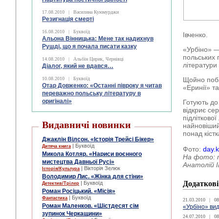
17.08.2010
|
Василина Куюмурджи
Резигнація смерті
16.08.2010
|
Буквоїд
Івченко.
Альона Вінницька: Мене так надихнув
Рушді, що я почала писати казку
«Урбіно» —
польських 
14.08.2010
|
Альбін Цирик, Чернівці
літератури
Діалог, який не вдався…
Щойно поба
10.08.2010
|
Буквоїд
Отар Довженко: «Останні півроку я читав
«Еринії» т
переважно польську літературу в
оригіналі»
Готують до
відкриє се
підлітково
Видавничі новинки
найновіший
понад кіст
Джаклін Вілсон. «Історія Трейсі Бікер»
| Буквоїд
Дитяча книга
Фото:
day.k
Микола Котляр. «Нариси воєнного
На фото: 
мистецтва Давньої Русі»
Анатолій І
| Вікторія Зелюк
Історія/Культура
Володимир Лис. «Жінка для стіни»
Додаткові
| Буквоїд
Детектив/Трілер
Роман Росіцький. «Місія»
| Буквоїд
Фантастика
21.03.2010
|
08
Роман Маленков. «Шістдесят сім
«Урбіно» ви
зупинок Черкащини»
24.07.2010
|
08