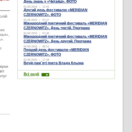
День знань у «Читайці». ФОТО
05.09.2010
|
12:41
Другий день фестивалю «MERIDIAN
CZERNOWITZ». ФОТО
олій
05.09.2010
|
07:57
Міжнародний поетичний фестиваль «MERIDIAN
CZERNOWITZ». День третій. Програма
них
04.09.2010
|
07:40
нал»,
Міжнародний поетичний фестиваль «MERIDIAN
а».
CZERNOWITZ». День другий. Програма
04.09.2010
|
06:51
о
Перший день фестивалю «MERIDIAN
CZERNOWITZ». ФОТО
03.09.2010
|
17:58
Вечір пам´яті поета Влада Кльона
ірки
віт
Всі події
плуг