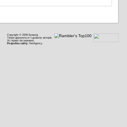
Copyright © 2008 Буквоїд
Твори друкуються з дозволу авторів.
Усі права застережені.
Розробка сайту:
NetAgency.