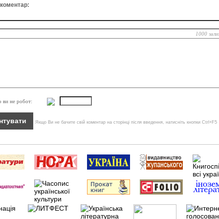
 коментар:
1000
зали
о ви не робот:
Якщо Ви не бачите свій коментар на сторінці після введення, натисніть кнопки Ctrl+F5