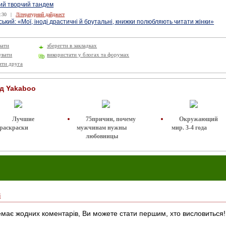
ий творчий тандем
:30
|
Літературний дайджест
ький: «Мої, іноді драстичні й брутальні, книжки полюбляють читати жінки»
вати
зберегти в закладках
увати
використати у блогах та форумах
ити друга
ід Yakaboo
Лучшие
75причин, почему
Окружающий
раскраски
мужчинам нужны
мир. 3-4 года
любовницы
і
має жодних коментарів, Ви можете стати першим, хто висловиться!