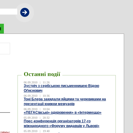
d
Останні події
06.09.2010
|
11:26
Зустріч з сербською письменницею Відою
Оґнєнович
06.09.2010
|
10:36
Тоні Блера закидали яйцями та черевиками на
презентації книжки мемуарів
06.09.2010
|
10:04
«ПЕГАСівські» одкровення» в «Інтермеццо»
05.09.2010
|
20:32
Прес-конференція організаторів 17-го
міжнародного «Форуму видавців у Львові»
05.09.2010
|
19:40
нщины