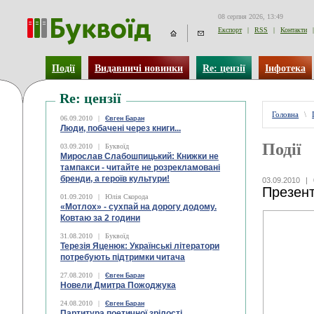
08 серпня 2026, 13:49
Експорт
|
RSS
|
Контакти
|
Події
Видавничі новинки
Re: цензії
Інфотека
Re: цензії
Головна
\
06.09.2010
|
Євген Баран
Люди, побачені через книги...
Події
03.09.2010
|
Буквоїд
Мирослав Слабошпицький: Книжки не
тампакси - читайте не розрекламовані
бренди, а героїв культури!
03.09.2010
|
Презент
01.09.2010
|
Юлія Скорода
«Мотлох» - сухпай на дорогу додому.
Ковтаю за 2 години
31.08.2010
|
Буквоїд
Терезія Яценюк: Українські літератори
потребують підтримки читача
27.08.2010
|
Євген Баран
Новели Дмитра Пожоджука
24.08.2010
|
Євген Баран
Партитура поетичної зрілості