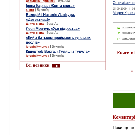
| Буквоїд
Довідники/Путівники
Оптимістичн
Ірена Карпа. «Жовта книга»
25.09.2009
|
08
| Буквоїд
Книги
Марек Краєвс
Валерій і Наталія Лапікури.
«Детектива!»
| Буквоїд
Дитяча книга
коменту
Леся Мовчун. «Усе підростає»
| Буквоїд
роздрук
Дитяча книга
«Кий з батьком приймають гунських
повідом
послів»
| Буквоїд
Історія/Культура
Кшиштоф Варга. «Гуляш із турула»
Книги в
| Буквоїд
Історія/Культура
Всі новинки
Коментар
Поки ще не