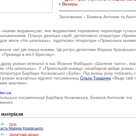
с Венеры
Засновники – Божена Антоняк та Анат
 нішеве видавництво, яке видаватиме переважно переклади сучас
письменників. Планує декілька серій: детективної літератури «Кримі
 для жінок «На шпильках», підліткової літератури «Прикольна книжк
чили світ дві перші книжки. Це ретро-детективи Марека Краєвськог
а «Привиди в місті Бреслау».
 друку роман незнаної в нас Йоанни Фабіцької «Шалене танго», яка
рію «На шпильках». У «Прикольній книжці» незабаром вийде роман з
ї літератури Барбари Космовської «Буба». Під кінець року побачить с
 роман всесвітньо відомої письменниці
Ольги Токарчук
«Веди свій 
ками мертвих».
iev.ua
польська письменниця Барбара Космовська, Божена Антоняк та
вченко
 матеріали
:40
|
Події
дасть Марека Краєвського
:04
|
Літературний дайджест