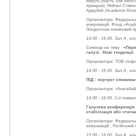
Беруть участь: Емі Вебс
ярмарок), Рейчел Стівенс
Аджубей (Academia Ross
Організатори: Федеральн
комунікацій, Фонд «Acad
Лондонська книжковий 
14.00 - 15.00. Зал А , к
Семінар на тему :
«Пере
галузі . Нові тенденції
Організатори: ТОВ «Інфо
14.00 - 15.00. Зал А , 
ПІД : портрет споживач
Організатори: «Книгабай
14.00 - 16.00. 2-й пове
Галузева конференція 
стабілізація або стагн
Організатори: Федеральн
комунікацій ; Російський
15.00 - 16.00. Зал А , 