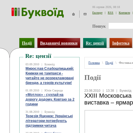
06 серпня 2026, 08:18
Експорт
|
RSS
|
Контакти
|
Пошук
Події
Видавничі новинки
Re: цензії
Інфотека
Re: цензії
Головна
\
Події
\
Фестивал
03.09.2010
|
Буквоїд
Мирослав Слабошпицький:
Книжки не тампакси -
Події
читайте не розрекламовані
бренди, а героїв культури!
01.09.2010
|
Юлія Скорода
23.08.2010
|
13:38
|
Буквоїд
XXIII Московська
«Мотлох» - сухпай на
дорогу додому. Ковтаю за 2
виставка – ярма
години
31.08.2010
|
Буквоїд
Терезія Яценюк: Українські
літератори потребують
підтримки читача