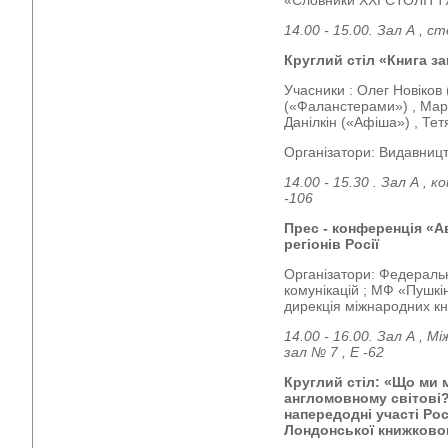
14.00 - 15.00. Зал А , ст
Круглий стіл «Книга з
Учасники : Олег Новіков
(«Фаланстерами») , Мар
Данілкін («Афіша») , Те
Організатори: Видавниц
14.00 - 15.30 . Зал А ,
-106
Прес - конференція «А
регіонів Росії
Організатори: Федеральн
комунікацій ; МФ «Пушкі
дирекція міжнародних кн
14.00 - 16.00. Зал А , 
зал № 7 , Е -62
Круглий стіл:
«Що ми 
англомовному світові
напередодні участі Рос
Лондонської книжковог