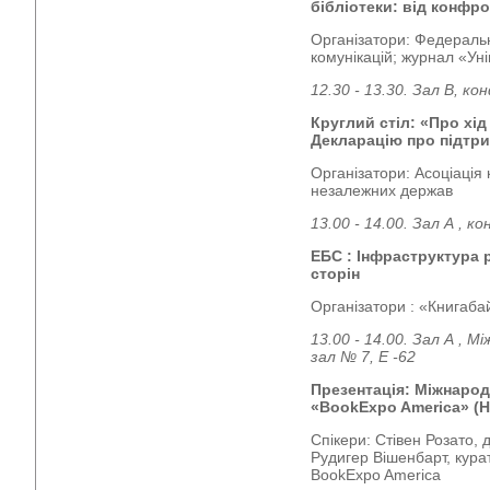
бібліотеки: від конфро
Організатори: Федеральн
комунікацій; журнал «Ун
12.30 - 13.30. Зал В, к
Круглий стіл: «Про хід
Декларацію про підтри
Організатори: Асоціація
незалежних держав
13.00 - 14.00. Зал А , 
ЕБС : Інфраструктура р
сторін
Організатори : «Книгаба
13.00 - 14.00. Зал А , 
зал № 7, Е -62
Презентація: Міжнаро
«BookExpo America» (Н
Спікери: Стівен Розато,
Рудигер Вішенбарт, кур
BookExpo America