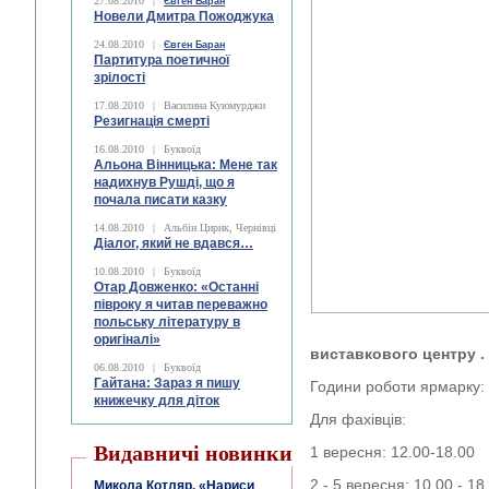
27.08.2010
|
Євген Баран
Новели Дмитра Пожоджука
24.08.2010
|
Євген Баран
Партитура поетичної
зрілості
17.08.2010
|
Василина Куюмурджи
Резигнація смерті
16.08.2010
|
Буквоїд
Альона Вінницька: Мене так
надихнув Рушді, що я
почала писати казку
14.08.2010
|
Альбін Цирик, Чернівці
Діалог, який не вдався…
10.08.2010
|
Буквоїд
Отар Довженко: «Останні
півроку я читав переважно
польську літературу в
оригіналі»
виставкового центру .
06.08.2010
|
Буквоїд
Гайтана: Зараз я пишу
Години роботи ярмарку: 
книжечку для діток
Для фахівців:
Видавничі новинки
1 вересня: 12.00-18.00
2 - 5 вересня: 10.00 - 18
Микола Котляр. «Нариси