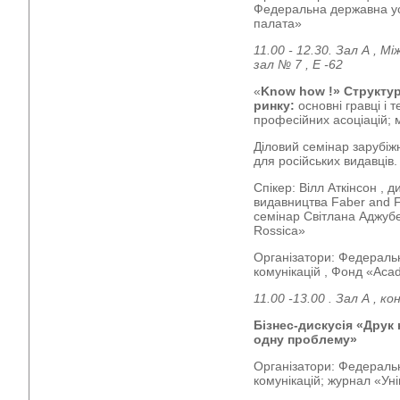
Федеральна державна ус
палата»
11.00 - 12.30. Зал А , 
зал № 7 , Е -62
«
Know how !»
Структу
ринку:
основні гравці і т
професійних асоціацій; м
Діловий семінар зарубіж
для російських видавців.
Спікер: Вілл Аткінсон , 
видавництва Faber and F
семінар Світлана Аджуб
Rossica»
Організатори: Федеральн
комунікацій , Фонд «Aca
11.00 -13.00 . Зал А , 
Бізнес-дискусія «Друк
одну проблему»
Організатори: Федеральн
комунікацій; журнал «Ун