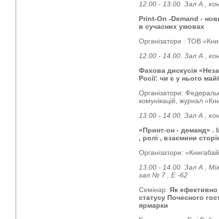
12.00 - 13.00. Зал А , к
Print-On -Demand - но
в сучасних умовах
Організатори : ТОВ «Кни
12.00 - 14.00. Зал А , к
Фахова дискусія «Нез
Росії: чи є у нього ма
Організатори: Федеральн
комунікацій, журнал «Кн
13.00 - 14.00. Зал А , 
«Принт-он - деманд» . 
, ролі , взаємини сторі
Організатори: «Книгабай
13.00 - 14.00. Зал А , 
зал № 7 , Е -62
Семінар:
Як ефективно
статусу Почесного гос
ярмарки