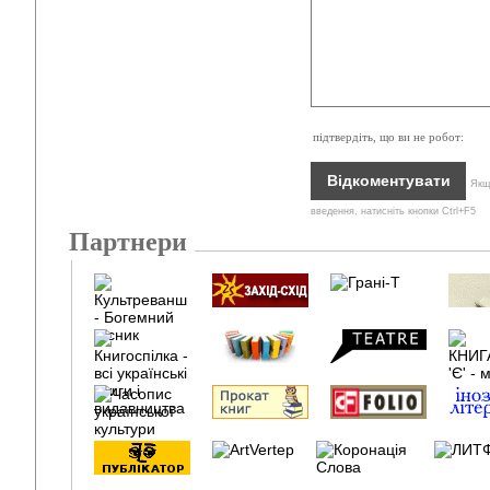
підтвердіть, що ви не робот:
Якщо
введення, натисніть кнопки Ctrl+F5
Партнери