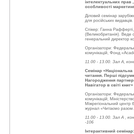
інтелектуальних прав 
особливості маркетинг
Діловий семінар зарубіж
для російських видавців.
Спікер: Ганна Рафферті, 
(Великобританія). Веде 
генеральний директор ко
Організатори: Федеральн
комунікацій, Фонд «Acad
11.00 - 13.00. Зал А, ко
Семінар «Національна 
читання. Перші підсумк
Нагородження партнер
Навігатор в світі книг»
Організатори: Федеральн
комунікацій; Міністерств
Міжрегіональний центр бі
журнал «Читаємо разом. Н
11.00 - 13.00. Зал А , 
-106
Інтерактивний семінар: