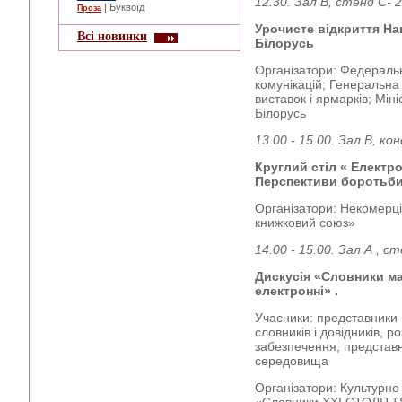
12.30. Зал В, cтенд С- 2;
| Буквоїд
Проза
Урочисте відкриття
На
Всі новинки
Білорусь
Організатори: Федеральн
комунікацій; Генеральна
виставок і ярмарків; Мін
Білорусь
13.00 - 15.00. Зал В, ко
Круглий стіл « Електро
Перспективи боротьби
Організатори: Некомерці
книжковий союз»
14.00 - 15.00. Зал А , ст
Дискусія «Словники ма
електронні» .
Учасники: представники Р
словників і довідників, 
забезпечення, представни
середовища
Організатори: Культурно
«Словники XXI СТОЛІТТ