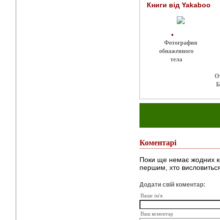
Книги від Yakaboo
Фотография
обнаженного
тела
О
Б
Коментарі
Поки ще немає жодних к
першим, хто висловиться
Додати свій коментар:
Ваше ім'я
Ваш коментар