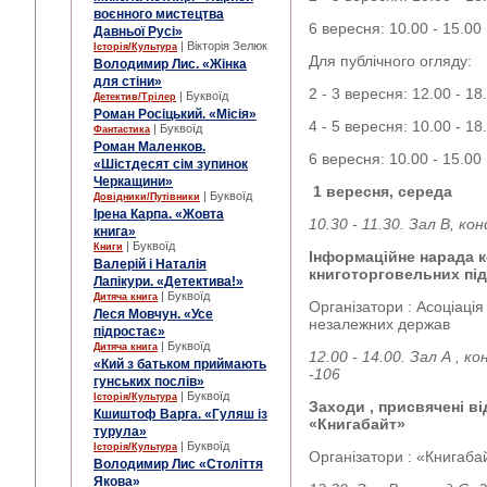
воєнного мистецтва
6 вересня: 10.00 - 15.00
Давньої Русі»
| Вікторія Зелюк
Історія/Культура
Для публічного огляду:
Володимир Лис. «Жінка
для стіни»
2 - 3 вересня: 12.00 - 18
| Буквоїд
Детектив/Трілер
Роман Росіцький. «Місія»
4 - 5 вересня: 10.00 - 18
| Буквоїд
Фантастика
Роман Маленков.
6 вересня: 10.00 - 15.00
«Шістдесят сім зупинок
Черкащини»
1 вересня, середа
| Буквоїд
Довідники/Путівники
Ірена Карпа. «Жовта
10.30 - 11.30. Зал В, ко
книга»
| Буквоїд
Книги
Інформаційне нарада ке
Валерій і Наталія
книготорговельних пі
Лапікури. «Детектива!»
| Буквоїд
Дитяча книга
Організатори : Асоціаці
Леся Мовчун. «Усе
незалежних держав
підростає»
| Буквоїд
Дитяча книга
12.00 - 14.00. Зал А , 
«Кий з батьком приймають
-106
гунських послів»
| Буквоїд
Історія/Культура
Заходи , присвячені в
Кшиштоф Варга. «Гуляш із
«Книгабайт»
турула»
| Буквоїд
Історія/Культура
Організатори : «Книгаба
Володимир Лис «Століття
Якова»