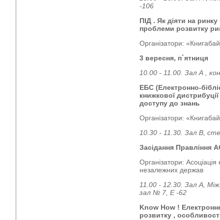
-106
ПІД . Як діяти на ринк
проблеми розвитку рин
Організатори: «Книгабай
3 вересня, п´ятниця
10.00 - 11.00. Зал А , 
ЕБС (Електронно-біблі
книжкової дистрибуції
доступу до знань
Організатори: «Книгабай
10.30 - 11.30. Зал В, ст
Засідання Правління 
Організатори: Асоціація
незалежних держав
11.00 - 12.30. Зал А, М
зал № 7, Е -62
Know How ! Електронне
розвитку , особливості