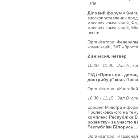
-106
Діловий форум «Книга
високопоставлених предст
масових комунікацій, Фед
масових комунікацій, Мін
освіти
Організатори: Федеральн
комунікацій, ЗАТ «Зрос
2 вересня, четвер
10.00 - 11.00 . Зал А , 
ПІД («Принт-он - деман
дистрибуції книг. През
Організатори: «Книгабай
10.30 - 11.15 . Зал В, сте
Брифінг Міністра інформа
Пролесковського на тему
комплекс Республіки Б
розвитку» за участю ви
Республіки Білорусь .
.
Організатори: «Націонал