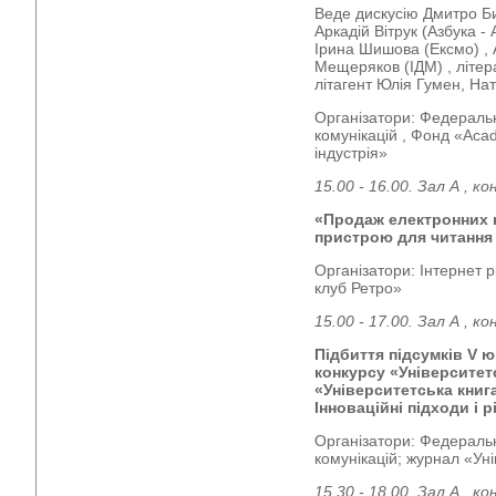
Веде дискусію Дмитро Би
Аркадій Вітрук (Азбука - 
Ірина Шишова (Ексмо) , 
Мещеряков (ІДМ) , літер
літагент Юлія Гумен, На
Організатори: Федеральн
комунікацій , Фонд «Aca
індустрія»
15.00 - 16.00. Зал А , к
«Продаж електронних к
пристрою для читання
Організатори: Інтернет 
клуб Ретро»
15.00 - 17.00. Зал А , к
Підбиття підсумків V 
конкурсу «Університетс
«Університетська книг
Інноваційні підходи і 
Організатори: Федеральн
комунікацій; журнал «Ун
15.30 - 18.00. Зал А , 