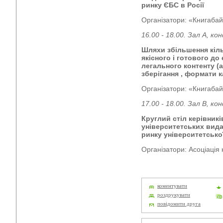
ринку ЄБС в Росії
Організатори: «Книгабай
16.00 - 18.00. Зал А, к
Шляхи збільшення кіль
якісного і готового до
легального контенту (а
зберігання , формати к
Організатори: «Книгабай
17.00 - 18.00. Зал В, к
Круглий стіл керівник
університетських вид
ринку університетсько
Організатори: Асоціація 
коментувати
роздрукувати
повідомити друга