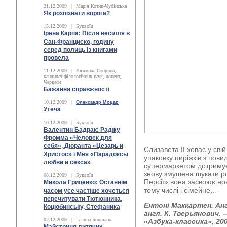
21.12.2009
|
Марія Котик-Чубінська
Як розпізнати ворога?
15.12.2009
|
Буквоїд
Ірена Карпа: Після весілля в
Сан-Франциско, годину
серед полиць із книгами
провела
11.12.2009
|
Людмила Скорина,
кандидат філологічних наук, доцент,
Черкаси
Бажання справжності
10.12.2009
|
Олександр Моцар
Утеча
10.12.2009
|
Буквоїд
Валентин Бадрак: Раджу
Фромма «Человек для
себя», Дюранта «Цезарь и
Єлизавета ІІ ховає у сві
Христос» і Мея «Парадоксы
упаковку пиріжків з пов
любви и секса»
супермаркетом дотримуєт
знову змушена шукати ро
08.12.2009
|
Буквоїд
Персії» вона засвоює нов
Микола Гриценко: Останнім
тому числі і сімейне…
часом усе частіше хочеться
перечитувати Тютюнника,
Ентоні Маккартен. Ан
Коцюбинську, Стефаника
англ. К. Тверьянович. 
07.12.2009
|
Галина Бокшань
«Азбука-классика», 20