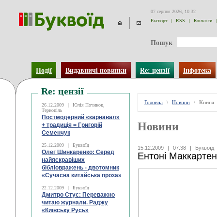
07 серпня 2026, 10:32
Експорт
|
RSS
|
Контакти
|
Пошук
Події
Видавничі новинки
Re: цензії
Інфотека
Re: цензії
Головна
\
Новини
\
Книги
26.12.2009
|
Юлія Починок,
Тернопіль
Постмодерний «карнавал»
Новини
+ традиція = Григорій
Семенчук
25.12.2009
|
Буквоїд
15.12.2009
|
07:38
|
Буквоїд
Олег Шинкаренко: Серед
Ентоні Маккартен
найяскравіших
бібліовражень - двотомник
«Сучасна китайська проза»
22.12.2009
|
Буквоїд
Дмитро Стус: Переважно
читаю журнали. Раджу
«Київську Русь»