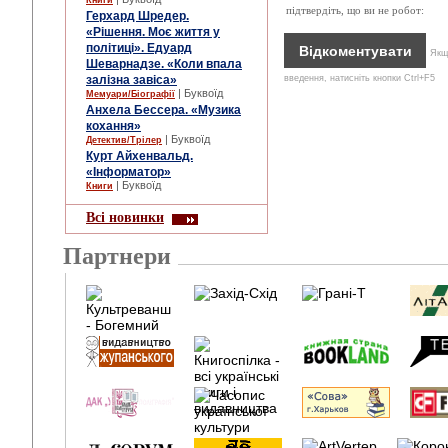
Книги
підтвердіть, що ви не робот:
Герхард Шредер.
«Рішення. Моє життя у
політиці». Едуард
Якщо
Шеварнадзе. «Коли впала
залізна завіса»
введення, натисніть кнопки Ctrl+F5
| Буквоїд
Мемуари/Біографії
Анхела Бессера. «Музика
кохання»
| Буквоїд
Детектив/Трілер
Курт Айхенвальд.
«Інформатор»
| Буквоїд
Книги
Всі новинки
Партнери