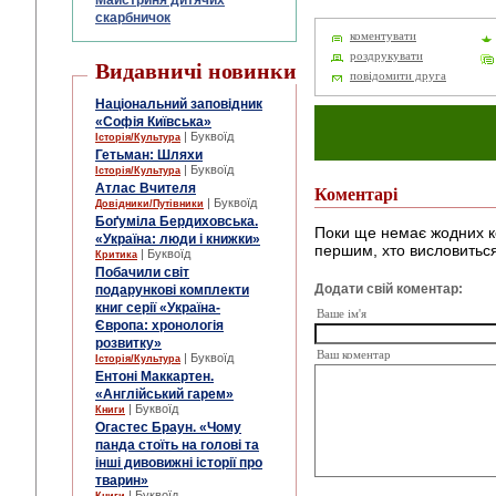
Майстриня дитячих
скарбничок
коментувати
роздрукувати
Видавничі новинки
повідомити друга
Національний заповідник
«Софія Київська»
| Буквоїд
Історія/Культура
Гетьман: Шляхи
| Буквоїд
Історія/Культура
Атлас Вчителя
Коментарі
| Буквоїд
Довідники/Путівники
Боґуміла Бердиховська.
Поки ще немає жодних к
«Україна: люди і книжки»
першим, хто висловиться
| Буквоїд
Критика
Побачили світ
Додати свій коментар:
подарункові комплекти
книг серії «Україна-
Ваше ім'я
Європа: хронологія
розвитку»
Ваш коментар
| Буквоїд
Історія/Культура
Ентоні Маккартен.
«Англійський гарем»
| Буквоїд
Книги
Огастес Браун. «Чому
панда стоїть на голові та
інші дивовижні історії про
тварин»
| Буквоїд