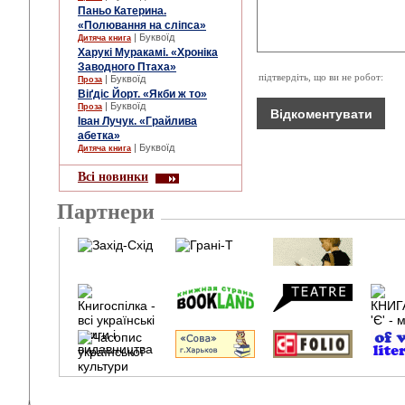
Паньо Катерина.
«Полювання на сліпса»
| Буквоїд
Дитяча книга
Харукі Муракамі. «Хроніка
Заводного Птаха»
підтвердіть, що ви не робот:
| Буквоїд
Проза
Віґдіс Йорт. «Якби ж то»
| Буквоїд
Проза
Іван Лучук. «Грайлива
абетка»
| Буквоїд
Дитяча книга
Всі новинки
Партнери