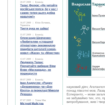
20.07.2009
|
Буквоїд
Тарас Федюк: «Не читайте
російської попси, бо у нас і
самих тепер цього добра
навалом!»
16.07.2009
|
Юлія Починок,
Тернопіль
Третя рука не зайва!
15.07.2009
|
Буквоїд
Олександр Шевченко:
«Любителям «страшної
літератури» рекомендую
придбати антології хорор-
новел «Жахи» та «Монстри»
13.07.2009
|
Буквоїд
Людмила Таран:
Прочитайте вибране Віри
Вовк «Маскарада», не
пошкодуєте
09.07.2009
|
Буквоїд
Іван Андрусяк: «Раджу
науковий діяч; Агатангел
«Декамерона» чи «Дон
понад півсотні мов; Лаз
Кіхота» в перекладі Миколи
Есперанто, – мови зага
Лукаша»
не забуваймо тих, хто, 
07.07.2009
|
Уляна Мак
випробування, жив і тво
Містерії Майстра