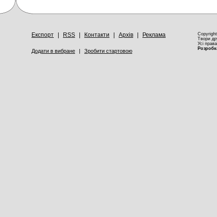
Експорт
|
RSS
|
Контакти
|
Архів
|
Реклама
Copyrigh
Твори др
Усі права
Розробка
Додати в вибране
|
Зробити стартовою