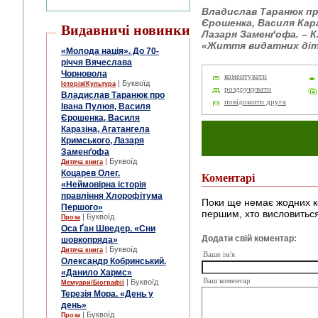
Владислав Таранюк пр
Єрошенка, Василя Кара
Видавничі новинки
Лазаря Заменґофа. – К
«Життя видатних діт
«Молода нація». До 70-
річчя Вячеслава
Чорновола
коментувати
| Буквоїд
Історія/Культура
роздрукувати
Владислав Таранюк про
повідомити друга
Івана Пулюя, Василя
Єрошенка, Василя
Каразіна, Агатангела
Кримського, Лазаря
Заменґофа
| Буквоїд
Дитяча книга
Коцарев Олег.
Коментарі
«Неймовірна історія
правління Хлорофітума
Поки ще немає жодних к
Першого»
першим, хто висловиться
| Буквоїд
Проза
Оса Ґан Шведер. «Сни
Додати свій коментар:
шовкопряда»
| Буквоїд
Дитяча книга
Ваше ім'я
Олександр Кобринський.
«Данило Хармс»
Ваш коментар
| Буквоїд
Мемуари/Біографії
Терезія Мора. «День у
день»
| Буквоїд
Проза