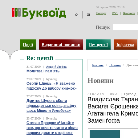
06 серпня 2026, 23:16
Експорт
|
RSS
|
Контакти
|
Пошук
Події
Видавничі новинки
Re: цензії
Інфотека
Re: цензії
Головна
\
Новини
\
Дитяча
31.07.2009
|
Андрій Любка
Молитва і пам’ять
Новини
29.07.2009
|
Буквоїд
Сергій Швець: «Я зважено
підхожу до вибору книжок»
31.07.2009
|
08:20
|
Буквоїд
27.07.2009
|
Буквоїд
Владислав Таран
Дмитро Шуров: «Коли
Василя Єрошенка
підкрадеться осінь, знайду
щось Мішеля Уельбека»
Агатангела Кримс
23.07.2009
|
Буквоїд
Заменґофа
Степан Процюк: «Читайте
все, що хочете читати після
перших десяти сторінок»