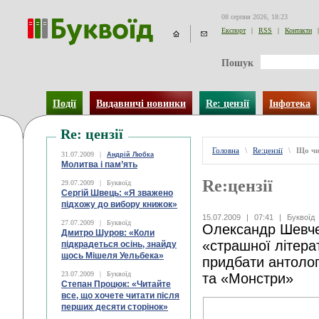
08 серпня 2026, 18:23
Експорт
|
RSS
|
Контакти
|
Пошук
Події
Видавничі новинки
Re: цензії
Інфотека
Re: цензії
Головна
\
Re:цензії
\
Що чи
31.07.2009
|
Андрій Любка
Молитва і пам’ять
Re:цензії
29.07.2009
|
Буквоїд
Сергій Швець: «Я зважено
підхожу до вибору книжок»
15.07.2009
|
07:41
|
Буквоїд
27.07.2009
|
Буквоїд
Олександр Шевч
Дмитро Шуров: «Коли
«страшної літер
підкрадеться осінь, знайду
щось Мішеля Уельбека»
придбати антолог
23.07.2009
|
Буквоїд
та «Монстри»
Степан Процюк: «Читайте
все, що хочете читати після
перших десяти сторінок»