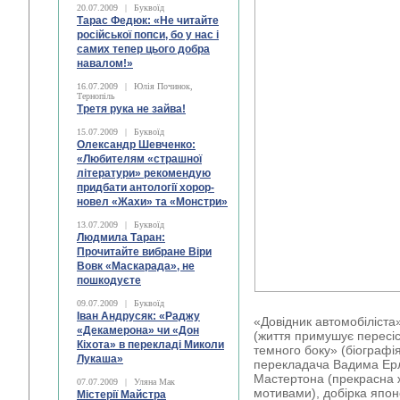
20.07.2009
|
Буквоїд
Тарас Федюк: «Не читайте
російської попси, бо у нас і
самих тепер цього добра
навалом!»
16.07.2009
|
Юлія Починок,
Тернопіль
Третя рука не зайва!
15.07.2009
|
Буквоїд
Олександр Шевченко:
«Любителям «страшної
літератури» рекомендую
придбати антології хорор-
новел «Жахи» та «Монстри»
13.07.2009
|
Буквоїд
Людмила Таран:
Прочитайте вибране Віри
Вовк «Маскарада», не
пошкодуєте
09.07.2009
|
Буквоїд
Іван Андрусяк: «Раджу
«Довідник автомобіліста
«Декамерона» чи «Дон
(життя примушує пересіст
Кіхота» в перекладі Миколи
темного боку» (біографія
Лукаша»
перекладача Вадима Ерл
Мастертона (прекрасна 
07.07.2009
|
Уляна Мак
мотивами), добірка япон
Містерії Майстра