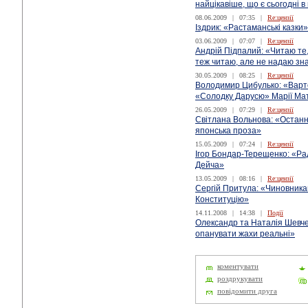
найцікавіше, що є сьогодні в 
08.06.2009
|
07:35
|
Re:цензії
Іздрик: «Растаманські казки»
03.06.2009
|
07:07
|
Re:цензії
Андрій Підпалий: «Читаю те
теж читаю, але не надаю зн
30.05.2009
|
08:25
|
Re:цензії
Володимир Цибулько: «Варт
«Солодку Дарусю» Марії Ма
26.05.2009
|
07:29
|
Re:цензії
Світлана Вольнова: «Останн
японська проза»
15.05.2009
|
07:24
|
Re:цензії
Ігор Бондар-Терещенко: «Ра
Дейча»
13.05.2009
|
08:16
|
Re:цензії
Сергій Притула: «Чиновника
Конституцію»
14.11.2008
|
14:38
|
Події
Олександр та Наталія Шевче
опанувати жахи реальні»
коментувати
роздрукувати
повідомити друга