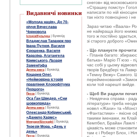
снегов» від московськог
«Страшну помсту» Гогол
Видавничі новинки
написати по ній кіносце
так ніхто повноцінно і не
«Молода нація». До 70-
Зараз читаю «Ваала» Ро
річчя Вячеслава
не найкраща його книжк
Чорновола
того ж постійно здається
| Буквоїд
Історія/Культура
зі старого доброго «Ом
Владислав Таранюк про
Івана Пулюя, Василя
-
Що плануєте прочита
Єрошенка, Василя
- Планів багато: збираю
Каразіна, Агатангела
батька» Маріо П´юзо - пі
Кримського, Лазаря
час собі у цьому відмов
Заменґофа
творів Бредбері та Лавкр
| Буквоїд
Дитяча книга
«Темну Вежу» Самого. Щ
Коцарев Олег.
перейменований «Замок 
«Неймовірна історія
коли той нарешті вийде.
правління Хлорофітума
Першого»
-
Щоб Ви радили почи
| Буквоїд
Проза
- Невдячна справа - ра
Оса Ґан Шведер. «Сни
літератури» треба неодм
шовкопряда»
| Буквоїд
новел «Жахи» та «Монст
Дитяча книга
Олександр Кобринський.
«Фантастики» - якісне о
«Данило Хармс»
такими іменами, як Клайв
| Буквоїд
Мемуари/Біографії
Кемпбел, Брайан Ламлі 
Терезія Мора. «День у
цікавість може становит
день»
там є і Роберт Блох, і Ні
| Буквоїд
Проза