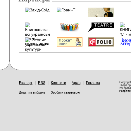
Експорт
|
RSS
|
Контакти
|
Архів
|
Реклама
Copyrigh
Твори др
Усі права
Розробка
Додати в вибране
|
Зробити стартовою