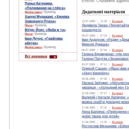
Елісон. Справжнє адрен
Паньо Катерина.
«Полювання на сліпса»
Додаткові матеріали
| Буквоїд
Дитяча книга
Харукі Муракамі. «Хроніка
Заводного Птаха»
13.07.2009
|
11:38
|
Re:цензії
| Буквоїд
Людмила Таран: Прочитайте
Проза
Віґдіс Йорт. «Якби ж то»
пошкодуєте
| Буквоїд
Проза
09.07.2009
|
07:29
|
Re:цензії
Іван Лучук. «Грайлива
Іван Андрусяк: «Раджу «Дек
абетка»
Миколи Лукаша»
| Буквоїд
Дитяча книга
06.07.2009
|
07:44
|
Re:цензії
Галина Вдовиченко: «Не проп
Всі новинки
Галини Пагутяк «Зачаровані
03.07.2009
|
07:11
|
Re:цензії
Олексій Сашин: «Якщо вам з
«Анну Кареніну»
30.06.2009
|
07:30
|
Re:цензії
Оксана Забужко: «Абсолютний
українця - «Холодний яр» Го
22.06.2009
|
07:27
|
Re:цензії
Валерій і Наталя Лапікури:
можна знайти докладні реком
17.06.2009
|
07:32
|
Re:цензії
Анна Багряна: «Періодично 
добрі твори для дітей»
11.06.2009
|
12:30
|
Re:цензії
Ростислав Мельників: «Ефіопі